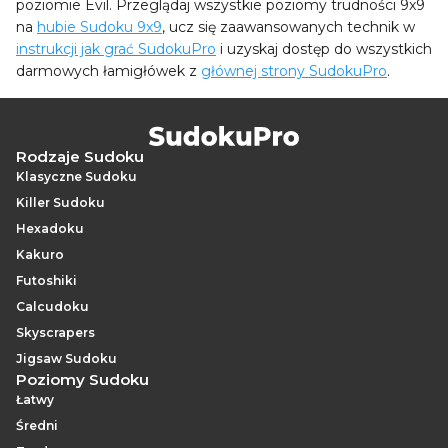
poziomie Evil. Przeglądaj wszystkie poziomy trudności 9x9
na
hubie Sudoku 9x9
, ucz się zaawansowanych technik w
instrukcji jak grać SudokuPro
i uzyskaj dostęp do wszystkich
darmowych łamigłówek z
głównej strony SudokuPro
.
Rodzaje Sudoku
Klasyczne Sudoku
Killer Sudoku
Hexadoku
Kakuro
Futoshiki
Calcudoku
Skyscrapers
Jigsaw Sudoku
Poziomy Sudoku
Łatwy
Średni