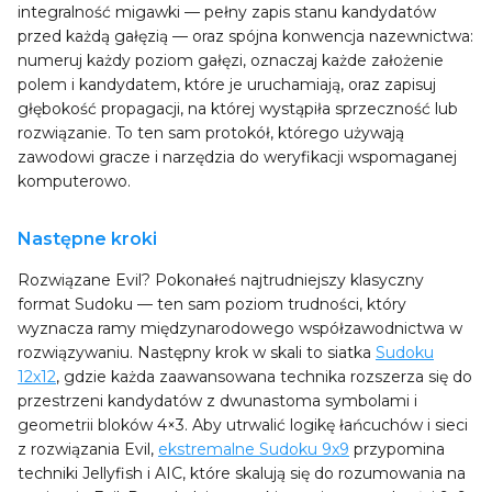
integralność migawki — pełny zapis stanu kandydatów
przed każdą gałęzią — oraz spójna konwencja nazewnictwa:
numeruj każdy poziom gałęzi, oznaczaj każde założenie
polem i kandydatem, które je uruchamiają, oraz zapisuj
głębokość propagacji, na której wystąpiła sprzeczność lub
rozwiązanie. To ten sam protokół, którego używają
zawodowi gracze i narzędzia do weryfikacji wspomaganej
komputerowo.
Następne kroki
Rozwiązane Evil? Pokonałeś najtrudniejszy klasyczny
format Sudoku — ten sam poziom trudności, który
wyznacza ramy międzynarodowego współzawodnictwa w
rozwiązywaniu. Następny krok w skali to siatka
Sudoku
12x12
, gdzie każda zaawansowana technika rozszerza się do
przestrzeni kandydatów z dwunastoma symbolami i
geometrii bloków 4×3. Aby utrwalić logikę łańcuchów i sieci
z rozwiązania Evil,
ekstremalne Sudoku 9x9
przypomina
techniki Jellyfish i AIC, które skalują się do rozumowania na