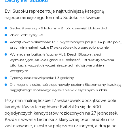
Cechy Evil Sudoku
Evil Sudoku reprezentuje najtrudniejszą kategorię
najpopularniejszego formatu Sudoku na świecie.
Siatka
: 9 wierszy × 9 kolumn = 81 pól; dziewięć bloków 3×3
Zbiór liczb
: cyfry 1–9
Początkowe wskazówki
: 17–19 wypełnionych pól (62–64 puste pola),
przy minimalnej liczbie 17 wskazówek lub bardzo blisko niej
Wymagana logika
: łańcuchy ALS, Death Blossom, sieci
wymuszające, AIC o długości 10+ połączeń, ustrukturyzowana
bifurkacja; wszystkie wcześniejsze techniki są warunkiem
wstępnym
Typowy czas rozwiązania
: 1–3 godziny
Dla kogo
: dla osób, które opanowały poziom Ekstremalny i szukają
najgłębszego możliwego wyzwania w klasycznym Sudoku
Przy minimalnej liczbie 17 wskazówek początkowe pole
kandydatów w łamigłówce Evil zbliża się do 400
pojedynczych kandydatów rozłożonych na 27 jednostek.
Każda nazwana technika z klasycznej teorii Sudoku ma
zastosowanie, często w połączeniu z innymi, a droga od