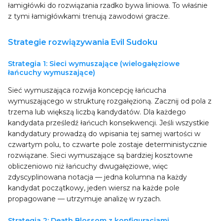
łamigłówki do rozwiązania rzadko bywa liniowa. To właśnie
z tymi łamigłówkami trenują zawodowi gracze.
Strategie rozwiązywania Evil Sudoku
Strategia 1: Sieci wymuszające (wielogałęziowe
łańcuchy wymuszające)
Sieć wymuszająca rozwija koncepcję łańcucha
wymuszającego w strukturę rozgałęzioną. Zacznij od pola z
trzema lub większą liczbą kandydatów. Dla każdego
kandydata prześledź łańcuch konsekwencji. Jeśli wszystkie
kandydatury prowadzą do wpisania tej samej wartości w
czwartym polu, to czwarte pole zostaje deterministycznie
rozwiązane. Sieci wymuszające są bardziej kosztowne
obliczeniowo niż łańcuchy dwugałęziowe, więc
zdyscyplinowana notacja — jedna kolumna na każdy
kandydat początkowy, jeden wiersz na każde pole
propagowane — utrzymuje analizę w ryzach.
Strategia 2: Death Blossom z konfiguracjami