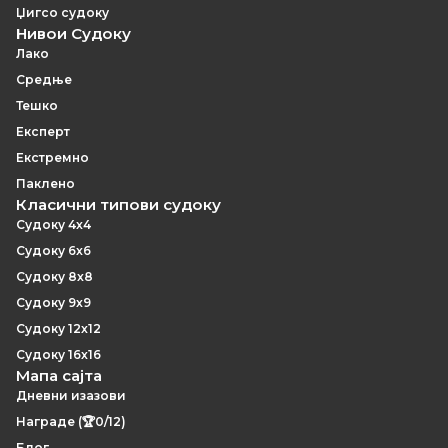
Џигсо судоку
Нивои Судоку
Лако
Средње
Тешко
Експерт
Екстремно
Паклено
Класични типови судоку
Судоку 4x4
Судоку 6x6
Судоку 8x8
Судоку 9x9
Судоку 12x12
Судоку 16x16
Мапа сајта
Дневни изазови
Награде (🏆0/12)
Блог