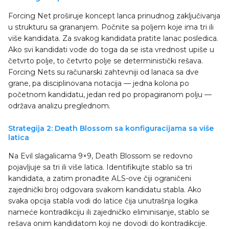
Forcing Net proširuje koncept lanca prinudnog zaključivanja
u strukturu sa grananjem. Počnite sa poljem koje ima tri ili
više kandidata. Za svakog kandidata pratite lanac posledica.
Ako svi kandidati vode do toga da se ista vrednost upiše u
četvrto polje, to četvrto polje se deterministički rešava.
Forcing Nets su računarski zahtevniji od lanaca sa dve
grane, pa disciplinovana notacija — jedna kolona po
početnom kandidatu, jedan red po propagiranom polju —
održava analizu preglednom.
Strategija 2: Death Blossom sa konfiguracijama sa više
latica
Na Evil slagalicama 9×9, Death Blossom se redovno
pojavljuje sa tri ili više latica. Identifikujte stablo sa tri
kandidata, a zatim pronađite ALS-ove čiji ograničeni
zajednički broj odgovara svakom kandidatu stabla. Ako
svaka opcija stabla vodi do latice čija unutrašnja logika
nameće kontradikciju ili zajedničko eliminisanje, stablo se
rešava onim kandidatom koji ne dovodi do kontradikcije.