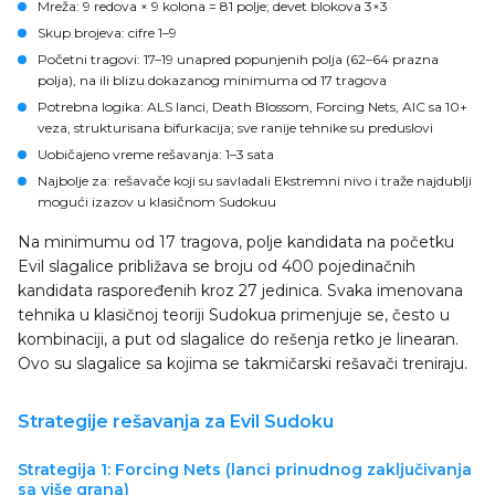
Mreža
: 9 redova × 9 kolona = 81 polje; devet blokova 3×3
Skup brojeva
: cifre 1–9
Početni tragovi
: 17–19 unapred popunjenih polja (62–64 prazna
polja), na ili blizu dokazanog minimuma od 17 tragova
Potrebna logika
: ALS lanci, Death Blossom, Forcing Nets, AIC sa 10+
veza, strukturisana bifurkacija; sve ranije tehnike su preduslovi
Uobičajeno vreme rešavanja
: 1–3 sata
Najbolje za
: rešavače koji su savladali Ekstremni nivo i traže najdublji
mogući izazov u klasičnom Sudokuu
Na minimumu od 17 tragova, polje kandidata na početku
Evil slagalice približava se broju od 400 pojedinačnih
kandidata raspoređenih kroz 27 jedinica. Svaka imenovana
tehnika u klasičnoj teoriji Sudokuа primenjuje se, često u
kombinaciji, a put od slagalice do rešenja retko je linearan.
Ovo su slagalice sa kojima se takmičarski rešavači treniraju.
Strategije rešavanja za Evil Sudoku
Strategija 1: Forcing Nets (lanci prinudnog zaključivanja
sa više grana)