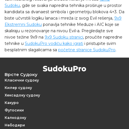
Sudoku
, gde se svaka napredna tehnika proširuje u prostor
kandidata sa dvanaest simbola i geometriju blokova 4×3. Da
biste učvrstili logiku lanaca i mreža iz svog Evil rešenja,
9x9
Ekstremni Sudoku
ponavlja tehnike Meduze i AIC koje se
skaliraju u rezonovanje na nivou Evil-a. Pregledajte sve
nivoe težine 9x9 na
9x9 Sudoku stranici
, proučite napredne
tehnike u
SudokuPro vodiču kako igrati
i pristupite svim
besplatnim slagalicama sa
početne stranice SudokuPro
.
Врсте Судоку
Класични судоку
Килер судоку
Хексадоку судоку
Какуро
Футосики
Калкодоку
Небодери