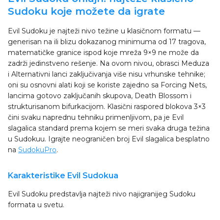
Sudoku koje možete da igrate
Evil Sudoku je najteži nivo težine u klasičnom formatu —
generisan na ili blizu dokazanog minimuma od 17 tragova,
matematičke granice ispod koje mreža 9×9 ne može da
zadrži jedinstveno rešenje. Na ovom nivou, obrasci Meduza
i Alternativni lanci zaključivanja više nisu vrhunske tehnike;
oni su osnovni alati koji se koriste zajedno sa Forcing Nets,
lancima gotovo zaključanih skupova, Death Blossom i
strukturisanom bifurkacijom. Klasični raspored blokova 3×3
čini svaku naprednu tehniku primenljivom, pa je Evil
slagalica standard prema kojem se meri svaka druga težina
u Sudokuu. Igrajte neograničen broj Evil slagalica besplatno
na
SudokuPro
.
Karakteristike Evil Sudokua
Evil Sudoku predstavlja najteži nivo najigranijeg Sudoku
formata u svetu.