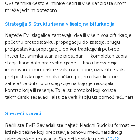
Ova tehnika često eliminiše četiri ili više kandidata širom
mreže jednim potezom.
Strategija 3: Strukturisana višeslojna bifurkacija
Najteže Evil slagalice zahtevaju dva ili više nivoa bifurkacije:
početnu pretpostavku, propagaciju do zastoja, drugu
pretpostavku, propagaciju do kontradikcije ili potvrde.
Integritet snimka stanja je presudan — kompletan zapis
stanja kandidata pre svake grane — kao i konvencija
imenovanja: numerišite svaki nivo grane, označite svaku
pretpostavku njenim okidačkim poljem i kandidatom, i
zabeležite dubinu propagacije na kojoj je nastupila
kontradikcija ili rešenje. To je isti protokol koji koriste
takmičarski rešavači i alati za verifikaciju uz pomoć računara.
Sledeći koraci
Rešili ste Evil? Savladali ste najteži klasični Sudoku format —
isti nivo težine koji predstavlja osnovu međunarodnog
takmičarskog rešavanja. Sledeći korak je mreža
12x12