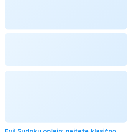
Evil Sudoku onlajn: najteže klasično