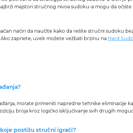
najbrži majstori stručnog nivoa sudoku-a mogu da očiste
ačan način da naučite kako da rešite stručni sudoku bez 
. Ako zapnete, uvek možete vežbati brzinu na
Hard Sud
gađanja?
ađanja, morate primeniti napredne tehnike eliminacije k
iju broja kroz logičko isključivanje svih drugih moguć
oje postižu stručni igrači?