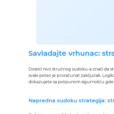
Savladajte vrhunac: str
Dostići nivo stručnog sudoku-a znači da ste
svaki potez je proračunat zaključak. Logika
dokazujete sa potpunom sigurnošću gde n
Napredna sudoku strategija: st