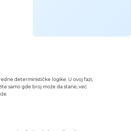
edne determinističke logike. U ovoj fazi,
ražite samo gde broj može da stane, već
že.