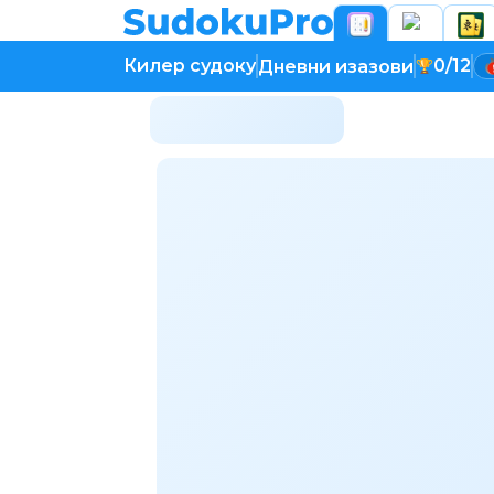
Килер судоку
0/12
Дневни изазови