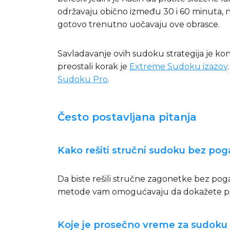
održavaju obično između 30 i 60 minuta, 
gotovo trenutno uočavaju ove obrasce.
Savladavanje ovih sudoku strategija je kon
preostali korak je
Extreme Sudoku izazov
Sudoku Pro
.
Često postavljana pitanja
Kako rešiti stručni sudoku bez po
Da biste rešili stručne zagonetke bez pog
metode vam omogućavaju da dokažete pozic
Koje je prosečno vreme za sudoku k