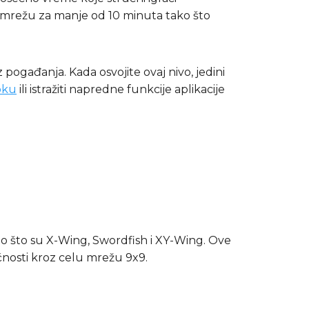
 mrežu za manje od 10 minuta tako što
pogađanja. Kada osvojite ovaj nivo, jedini
oku
ili istražiti napredne funkcije aplikacije
ao što su X-Wing, Swordfish i XY-Wing. Ove
nosti kroz celu mrežu 9x9.