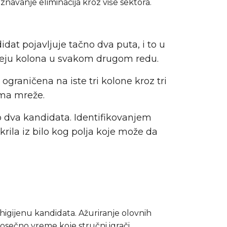
navanje eliminacija kroz više sektora.
at pojavljuje tačno dva puta, i to u
dveju kolona u svakom drugom redu.
 ograničena na iste tri kolone kroz tri
ima mreže.
amo dva kandidata. Identifikovanjem
 krila iz bilo kog polja koje može da
 higijenu kandidata. Ažuriranje olovnih
rosečno vreme koje stručni igrači