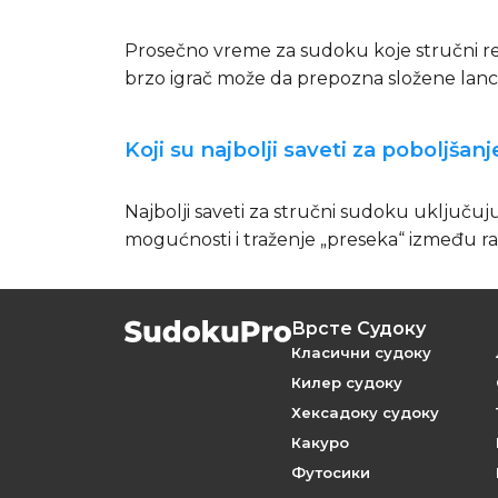
Prosečno vreme za sudoku koje stručni reša
brzo igrač može da prepozna složene lance
Koji su najbolji saveti za poboljša
Najbolji saveti za stručni sudoku uključuj
mogućnosti i traženje „preseka“ između ra
Врсте Судоку
Класични судоку
Килер судоку
Хексадоку судоку
Какуро
Футосики