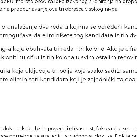
udoku, morate preći sa lokalizovanog skeniranja na prepoz
e na prepoznavanje ova tri obrasca visokog nivoa:
pronalaženje dva reda u kojima se određeni kandid
m omogućava da eliminišete tog kandidata iz tih 
g-a koje obuhvata tri reda i tri kolone. Ako je cifra
oniti tu cifru iz tih kolona u svim ostalim redov
 krila koja uključuje tri polja koja svako sadrži s
žete eliminisati kandidata koji je zajednički za oba
udoku-a kako biste povećali efikasnost, fokusirajte se na
 lance potrebne za strategiju stručnog sudoku-a. Dok je p