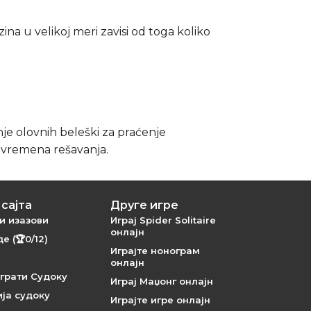
a u velikoj meri zavisi od toga koliko
nje olovnih beleški za praćenje
g vremena rešavanja.
сајта
Друге игре
и изазови
Играј Spider Solitaire
онлајн
е (🏆0/12)
Играјте нонограм
онлајн
грати Судоку
Играј Маџонг онлајн
ја судоку
Играјте игре онлајн