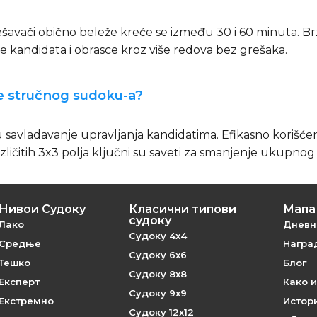
vači obično beleže kreće se između 30 i 60 minuta. Brzin
 kandidata i obrasce kroz više redova bez grešaka.
nje stručnog sudoku-a?
u savladavanje upravljanja kandidatima. Efikasno korišće
zličitih 3x3 polja ključni su saveti za smanjenje ukupno
Нивои Судоку
Класични типови
Мапа 
судоку
Лако
Дневн
Судоку 4x4
Средње
Наград
Судоку 6x6
Тешко
Блог
Судоку 8x8
Експерт
Како и
Судоку 9x9
Екстремно
Истори
Судоку 12x12