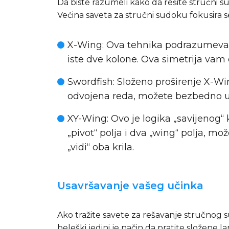
Da biste razumeli kako da rešite stručni s
Većina saveta za stručni sudoku fokusira s
X-Wing
: Ova tehnika podrazumeva 
iste dve kolone. Ova simetrija va
Swordfish
: Složeno proširenje X-Win
odvojena reda, možete bezbedno ukl
XY-Wing
: Ovo je logika „savijenog“
„pivot“ polja i dva „wing“ polja, mo
„vidi“ oba krila.
Usavršavanje vašeg učinka
Ako tražite savete za rešavanje stručnog s
beleški jedini je način da pratite složene