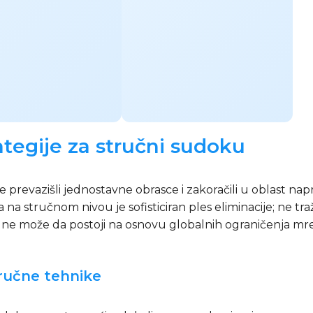
ategije za stručni sudoku
 prevazišli jednostavne obrasce i zakoračili u oblast napr
 na stručnom nivou je sofisticiran ples eliminacije; ne t
e može da postoji na osnovu globalnih ograničenja mre
ručne tehnike