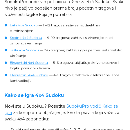
SudokuPro nudi svih pet nivoa težine za 4x4 Sudoku. Svaki
nivo je pažljivo podešen prema broju početnih tragova i
složenosti logike koja je potrebna:
Laki 4x4 Sudoku
— 11–12 tragova; rešiv samo direktnim
eliminisanjem
Srednji 4x4 Sudoku
— 9–10 tragova; zahteva skrivene jedinke i
osnovno skeniranje
Teški 4x4 Sudoku
— 7–8 tragova; zahteva gole parove i sistematsko
ukrštanje
Ekspertski 4x4 Sudoku
— 5–6 tragova; uključuje skrivene parove i
logiku prinudnih lanaca
Ekstremni 4x4 Sudoku
— 4–5 tragova; zahteva višekoračne lance
kontradikcija
Kako se igra 4x4 Sudoku
Novi ste u Sudokuu? Posetite
SudokuPro vodič Kako se
igra
za kompletno objašnjenje. Evo tri pravila koja važe za
svaku 4x4 zagonetku: