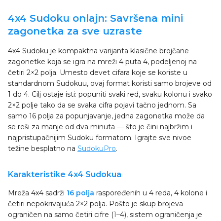
4x4 Sudoku onlajn: Savršena mini
zagonetka za sve uzraste
4x4 Sudoku je kompaktna varijanta klasične brojčane
zagonetke koja se igra na mreži 4 puta 4, podeljenoj na
četiri 2×2 polja. Umesto devet cifara koje se koriste u
standardnom Sudokuu, ovaj format koristi samo brojeve od
1 do 4. Cilj ostaje isti: popuniti svaki red, svaku kolonu i svako
2×2 polje tako da se svaka cifra pojavi tačno jednom. Sa
samo 16 polja za popunjavanje, jedna zagonetka može da
se reši za manje od dva minuta — što je čini najbržim i
najpristupačnijim Sudoku formatom. Igrajte sve nivoe
težine besplatno na
SudokuPro
.
Karakteristike 4x4 Sudokua
Mreža 4x4 sadrži
16 polja
raspoređenih u 4 reda, 4 kolone i
četiri nepokrivajuća 2×2 polja. Pošto je skup brojeva
ograničen na samo četiri cifre (1–4), sistem ograničenja je