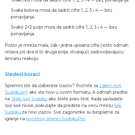
Svaki red
mora da sadrži cifre 1, 2, 3 i 4 — bez ponavljanja.
Svaka kolona
mora da sadrži cifre 1, 2, 3 i 4 — bez
ponavljanja.
Svako 2×2 polje
mora da sadrži cifre 1, 2, 3 i 4 — bez
ponavljanja.
Pošto je mreža mala, čak i jedna upisana cifra često odmah
rešava još dva ili tri druga polja, stvarajući zadovoljavajuću
lančanu reakciju.
Sledeći koraci
Spremni ste da izaberete izazov? Počnite sa
Lakim 4x4
Sudokuom
ako ste novi u ovom formatu, ili odmah pređite
na
Teški 4x4 Sudoku
ako želite pravi test. Kada savladate
sve 4x4 nivoe, pokušajte da pređete na veću mrežu
6x6
Sudoku
za novi izazov. Sve zagonetke su besplatne za
igranje na
početnoj stranici SudokuPro
.