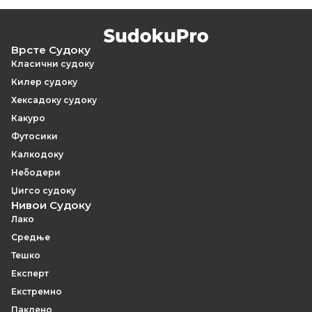
Врсте Судоку
Класични судоку
Килер судоку
Хексадоку судоку
Какуро
Футосики
Калкодоку
Небодери
Џигсо судоку
Нивои Судоку
Лако
Средње
Тешко
Експерт
Екстремно
Паклено