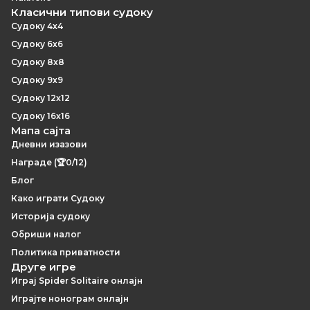
Класични типови судоку
Судоку 4x4
Судоку 6x6
Судоку 8x8
Судоку 9x9
Судоку 12x12
Судоку 16x16
Мапа сајта
Дневни изазови
Награде (🏆0/12)
Блог
Како играти Судоку
Историја судоку
Обриши налог
Политика приватности
Друге игре
Играј Spider Solitaire онлајн
Играјте нонограм онлајн