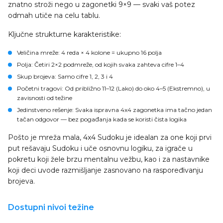
znatno stroži nego u zagonetki 9×9 — svaki vaš potez
odmah utiče na celu tablu.
Ključne strukturne karakteristike:
Veličina mreže
: 4 reda × 4 kolone = ukupno 16 polja
Polja
: Četiri 2×2 podmreže, od kojih svaka zahteva cifre 1–4
Skup brojeva
: Samo cifre 1, 2, 3 i 4
Početni tragovi
: Od približno 11–12 (Lako) do oko 4–5 (Ekstremno), u
zavisnosti od težine
Jedinstveno rešenje
: Svaka ispravna 4x4 zagonetka ima tačno jedan
tačan odgovor — bez pogađanja kada se koristi čista logika
Pošto je mreža mala, 4x4 Sudoku je idealan za one koji prvi
put rešavaju Sudoku i uče osnovnu logiku, za igrače u
pokretu koji žele brzu mentalnu vežbu, kao i za nastavnike
koji deci uvode razmišljanje zasnovano na raspoređivanju
brojeva.
Dostupni nivoi težine