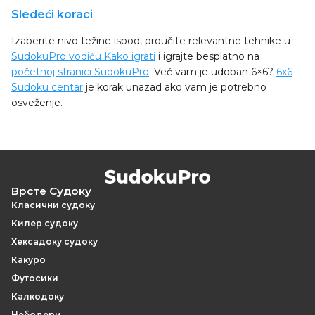
Sledeći koraci
Izaberite nivo težine ispod, proučite relevantne tehnike u
SudokuPro vodiču Kako igrati
i igrajte besplatno na
početnoj stranici SudokuPro
. Već vam je udoban 6×6?
6x6
Sudoku centar
je korak unazad ako vam je potrebno
osveženje.
Врсте Судоку
Класични судоку
Килер судоку
Хексадоку судоку
Какуро
Футосики
Калкодоку
Небодери