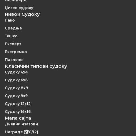
Џигсо судоку
Нивои Судоку
Лако
Средње
Тешко
Експерт
Екстремно
Паклено
Класични типови судоку
Судоку 4x4
Судоку 6x6
Судоку 8x8
Судоку 9x9
Судоку 12x12
Судоку 16x16
Мапа сајта
Дневни изазови
Награде (🏆0/12)