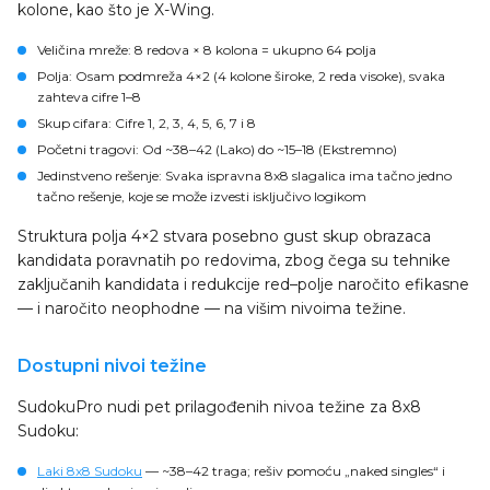
kolone, kao što je X-Wing.
Veličina mreže
: 8 redova × 8 kolona = ukupno 64 polja
Polja
: Osam podmreža 4×2 (4 kolone široke, 2 reda visoke), svaka
zahteva cifre 1–8
Skup cifara
: Cifre 1, 2, 3, 4, 5, 6, 7 i 8
Početni tragovi
: Od ~38–42 (Lako) do ~15–18 (Ekstremno)
Jedinstveno rešenje
: Svaka ispravna 8x8 slagalica ima tačno jedno
tačno rešenje, koje se može izvesti isključivo logikom
Struktura polja 4×2 stvara posebno gust skup obrazaca
kandidata poravnatih po redovima, zbog čega su tehnike
zaključanih kandidata i redukcije red–polje naročito efikasne
— i naročito neophodne — na višim nivoima težine.
Dostupni nivoi težine
SudokuPro nudi pet prilagođenih nivoa težine za 8x8
Sudoku:
Laki 8x8 Sudoku
— ~38–42 traga; rešiv pomoću „naked singles“ i