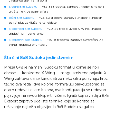
direktnog skeniranja polja
Srednji 8x8 Sudoku
— ~32–36 tragova; zahteva „hidden singles“ i
ukrštanje kroz osam cifara
Teški 8x8 Sudoku
— ~26–30 tragova; zahteva „naked“ i „hidden
pairs“ plus zaključane kandidate
Ekspertski 8x8 Sudoku
— ~20–24 traga; uvodi X-Wing, „naked
triples“ i prinudne lance
Ekstremni 8x8 Sudoku
— ~15–18 tragova; zahteva Swordfish, XY-
Wing i duboku bifurkaciju
Šta čini 8x8 Sudoku jedinstvenim
Mreža 8×8 je najmanji Sudoku format u kome se riblji
obrasci — konkretno X-Wing — mogu smisleno pojaviti. X-
Wing zahteva da se kandidati za neku cifru poravnaju kroz
tačno dva reda i dve kolone, formirajući pravougaonik; sa
osam redova i osam kolona, ova konfiguracija se redovno
pojavljuje na nivou Ekspert i višem. Igrači koji savladaju 8x8
Ekspert zapravo uče iste tehnike koje se koriste za
rešavanje najtežih objavljenih 9x9 Sudoku slagalica.