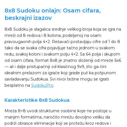
8x8 Sudoku onlajn: Osam cifara,
beskrajni izazov
8x8 Sudoku je slagalica srednje velikog broja koja se igra na
mreži od 8 redova i 8 kolona, podeljenoj na osam
pravougaonih polja 4×2. Rešavači postavljaju cifre od 1 do 8
tako da se svaka cifra pojavljuje tačno jednom u svakom
redu, svakoj koloni i svakom polju 4×2. Sa 64 polja i skupom
od osam cifara, format 8x8 je znatno složeniji od mreže 6x6
— ali i dalje pristupačniji od klasičnog 9x9, što ga čini
idealnim prelazom za igrače koji grade put ka potpunom
savladavanju Sudokua. Svi nivoi težine mogu se igrati
besplatno na
SudokuPro
.
Karakteristike 8x8 Sudokua
Mreža 8×8 uvodi strukturne osobine koje ne postoje u
manjim formatima, naročito mrežu dovoljno veliku da
podrži obrasce eliminacije koji se protežu kroz redove i