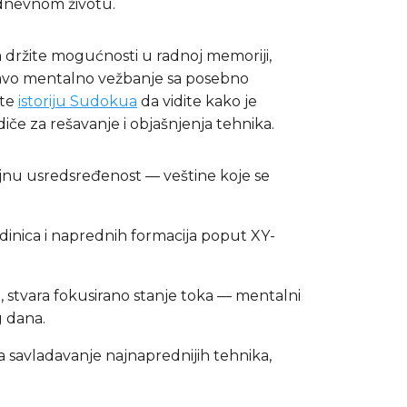
kodnevnom životu.
 držite mogućnosti u radnoj memoriji,
pravo mentalno vežbanje sa posebno
ite
istoriju Sudokua
da vidite kako je
iče za rešavanje i objašnjenja tehnika.
ajnu usredsređenost — veštine koje se
jedinica i naprednih formacija poput XY-
, stvara fokusirano stanje toka — mentalni
g dana.
 savladavanje najnaprednijih tehnika,