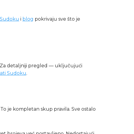
i Sudoku
i
blog
pokrivaju sve što je
a detaljniji pregled — uključujući
rati Sudoku
.
 To je kompletan skup pravila. Sve ostalo
evet brojeva već postavljeno. Nedostajući