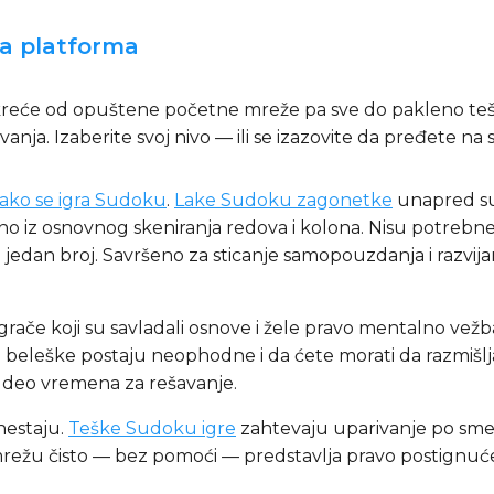
na platforma
e kreće od opuštene početne mreže pa sve do pakleno te
anja. Izaberite svoj nivo — ili se izazovite da pređete na s
ako se igra Sudoku
.
Lake Sudoku zagonetke
unapred su
ktno iz osnovnog skeniranja redova i kolona. Nisu potreb
jedan broj. Savršeno za sticanje samopouzdanja i razvijan
igrače koji su savladali osnove i žele pravo mentalno vež
da beleške postaju neophodne i da ćete morati da razmiš
 deo vremena za rešavanje.
nestaju.
Teške Sudoku igre
zahtevaju uparivanje po smeru
u mrežu čisto — bez pomoći — predstavlja pravo postignuće 