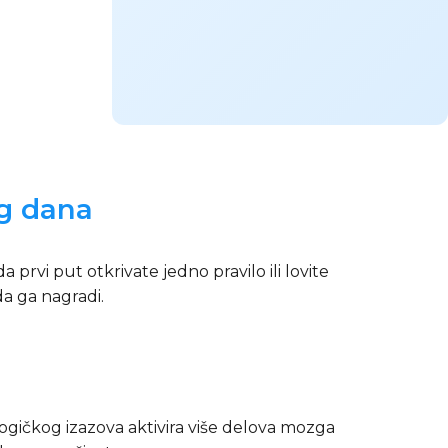
og dana
prvi put otkrivate jedno pravilo ili lovite
da ga nagradi.
gičkog izazova aktivira više delova mozga