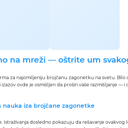
no na mreži — oštrite um svak
rma za najomiljeniju brojčanu zagonetku na svetu. Bilo da 
 izazov ovde je osmišljen da proširi vaše razmišljanje — i 
a nauka iza brojčane zagonetke
 Istraživanja dosledno pokazuju da rešavanje ovakvog lo