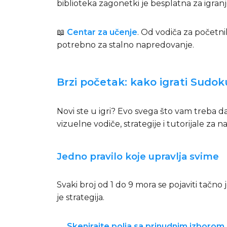
biblioteka zagonetki je besplatna za igranj
📖
Centar za učenje
. Od vodiča za početn
potrebno za stalno napredovanje.
Brzi početak: kako igrati Sudok
Novi ste u igri? Evo svega što vam treba 
vizuelne vodiče, strategije i tutorijale z
Jedno pravilo koje upravlja svime
Svaki broj od 1 do 9 mora se pojaviti tačn
je strategija.
Skenirajte polja sa prinudnim izborom