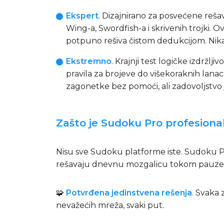
Ekspert
. Dizajnirano za posvećene reša
Wing-a, Swordfish-a i skrivenih trojki.
potpuno rešiva čistom dedukcijom. Nik
Ekstremno
. Krajnji test logičke izdržljivo
pravila za brojeve do višekoraknih lanac
zagonetke bez pomoći, ali zadovoljstvo
Zašto je Sudoku Pro profesional
Nisu sve Sudoku platforme iste. Sudoku Pro
rešavaju dnevnu mozgalicu tokom pauze 
🧩
Potvrđena jedinstvena rešenja
. Svaka
nevažećih mreža, svaki put.