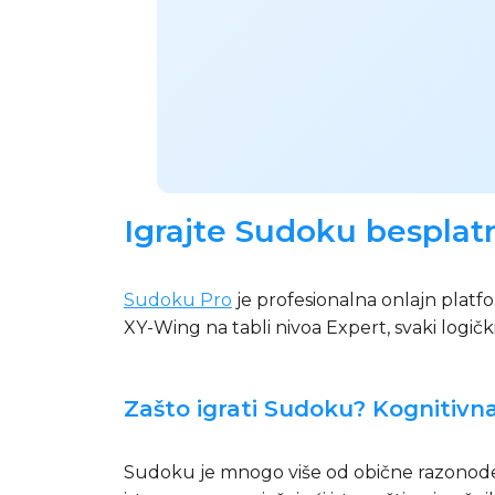
Igrajte Sudoku besplat
Sudoku Pro
je profesionalna onlajn platfo
XY-Wing na tabli nivoa Expert, svaki logički
Zašto igrati Sudoku? Kognitivn
Sudoku je mnogo više od obične razonode.