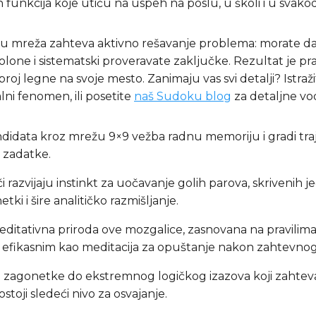
ih funkcija koje utiču na uspeh na poslu, u školi i u sva
ku mreža zahteva aktivno rešavanje problema: morate da
olone i sistematski proveravate zaključke. Rezultat je 
oj legne na svoje mesto. Zanimaju vas svi detalji? Istraž
ni fenomen, ili posetite
naš Sudoku blog
za detaljne vod
ndidata kroz mrežu 9×9 vežba radnu memoriju i gradi tr
 zadatke.
či razvijaju instinkt za uočavanje golih parova, skrivenih 
i i šire analitičko razmišljanje.
Meditativna priroda ove mozgalice, zasnovana na pravilima
ko efikasnim kao meditacija za opuštanje nakon zahtevno
 zagonetke do ekstremnog logičkog izazova koji zahteva
oji sledeći nivo za osvajanje.