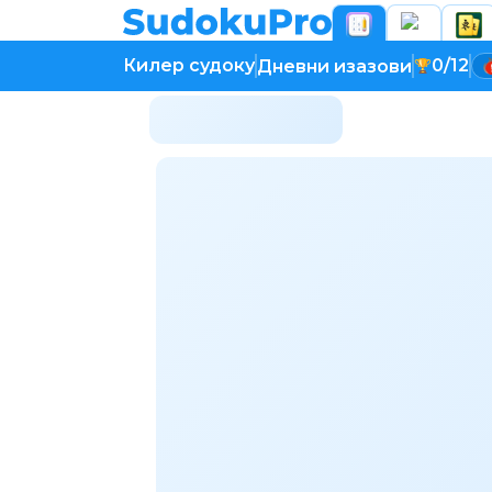
Килер судоку
0/12
Дневни изазови