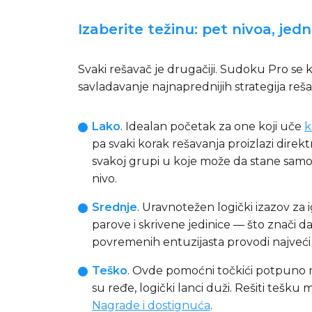
Izaberite težinu: pet nivoa, jed
Svaki rešavač je drugačiji. Sudoku Pro s
savladavanje najnaprednijih strategija rešav
Lako
. Idealan početak za one koji uče
k
pa svaki korak rešavanja proizlazi dire
svakoj grupi u koje može da stane samo 
nivo.
Srednje
. Uravnotežen logički izazov za 
parove i skrivene jedinice — što znači 
povremenih entuzijasta provodi najveći
Teško
. Ovde pomoćni točkići potpuno 
su ređe, logički lanci duži. Rešiti tešk
Nagrade i dostignuća
.