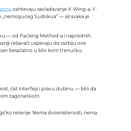
azovi
zahtevaju savladavanje X-Wing-a, Y-
jom „nemogućeg Sudokua“ — ali svaka je
iku — od Packing Method-a i naprednih
sniji rešavači uspevaju da razbiju ove
upan besplatno u bilo kom trenutku.
t, čist interfejs i pravu dubinu — bilo da
anom zagonetkom.
ogičko rešenje. Nema dvosmislenosti, nema