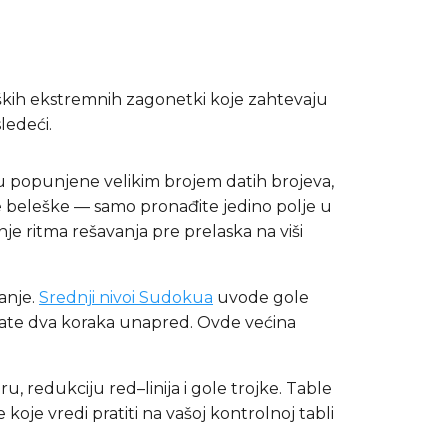
ških ekstremnih zagonetki koje zahtevaju
ledeći.
 popunjene velikim brojem datih brojeva,
ne beleške — samo pronađite jedino polje u
je ritma rešavanja pre prelaska na viši
banje.
Srednji nivoi Sudokua
uvode gole
ljate dva koraka unapred. Ovde većina
, redukciju red–linija i gole trojke. Table
koje vredi pratiti na vašoj kontrolnoj tabli