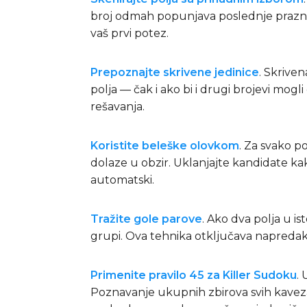
broj odmah popunjava poslednje prazno 
vaš prvi potez.
Prepoznajte skrivene jedinice
. Skrive
polja — čak i ako bi i drugi brojevi mog
rešavanja.
Koristite beleške olovkom
. Za svako p
dolaze u obzir. Uklanjajte kandidate k
automatski.
Tražite gole parove
. Ako dva polja u is
grupi. Ova tehnika otključava napredak
Primenite pravilo 45 za Killer Sudoku
. 
Poznavanje ukupnih zbirova svih kavez