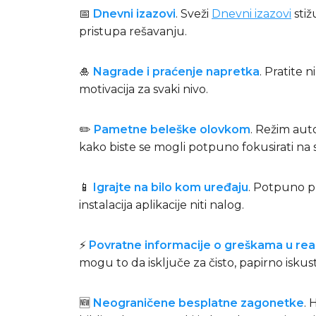
📅
Dnevni izazovi
. Sveži
Dnevni izazovi
stiž
pristupa rešavanju.
🎍
Nagrade i praćenje napretka
. Pratite 
motivacija za svaki nivo.
✏️
Pametne beleške olovkom
. Režim aut
kako biste se mogli potpuno fokusirati na
📱
Igrajte na bilo kom uređaju
. Potpuno pr
instalacija aplikacije niti nalog.
⚡
Povratne informacije o greškama u r
mogu to da isključe za čisto, papirno isku
🆕
Neograničene besplatne zagonetke
. 