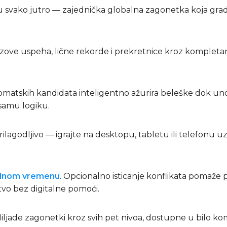
u svako jutro — zajednička globalna zagonetka koja gra
nizove uspeha, lične rekorde i prekretnice kroz kompleta
omatskih kandidata inteligentno ažurira beleške dok unos
 samu logiku.
ilagodljivo — igrajte na desktopu, tabletu ili telefonu uz
ealnom vremenu
. Opcionalno isticanje konflikata pomaže 
stvo bez digitalne pomoći.
Hiljade zagonetki kroz svih pet nivoa, dostupne u bilo 