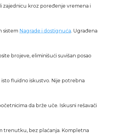
di zajednicu kroz poređenje vremena i
n sistem
Nagrade i dostignuća
. Ugrađena
ite brojeve, eliminišući suvišan posao
 isto fluidno iskustvo. Nije potrebna
početnicima da brže uče. Iskusni rešavači
kom trenutku, bez plaćanja. Kompletna