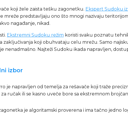
vače koji žele zaista tešku zagonetku.
Ekspert Sudoku iz
 Ove mreže predstavljaju ono što mnogi nazivaju teritori
akvo nagađanje, nikad.
sti.
Ekstremni Sudoku režim
koristi svaku poznatu tehn
a zaključivanja koji obuhvataju celu mrežu. Samo najisku
 je nenadmašno. Najteži Sudoku ikada napravljen, dost
ni izbor
 je napravljen od temelja za rešavače koji traže preciznos
za ručak ili se kasno uveče bore sa ekstremnom brojč
 zagonetka je algoritamski proverena i ima tačno jedno l