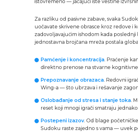
istovremeno — jačajući iste veštine izvršn
Za razliku od pasivne zabave, svaka Sudo
uočavate skrivene obrasce kroz redove i k
zadovoljavajućim ishodom kada poslednji br
jednostavna brojčana mreža postala global
Pamćenje i koncentracija
. Praćenje ka
direktno prenose na stvarne kognitivne
Prepoznavanje obrazaca
. Redovni igra
Wing-a — što ubrzava i rešavanje zagonetk
Oslobađanje od stresa i stanje toka
. 
reset koji mnogi igrači smatraju jedna
Postepeni izazov
. Od blage početničke
Sudoku raste zajedno s vama — uvek post