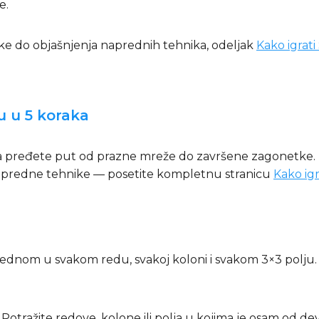
e.
ike do objašnjenja naprednih tehnika, odeljak
Kako igrat
u u 5 koraka
da pređete put od prazne mreže do završene zagonetke. Z
a napredne tehnike — posetite kompletnu stranicu
Kako ig
o jednom u svakom redu, svakoj koloni i svakom 3×3 polju.
. Potražite redove, kolone ili polja u kojima je osam od d