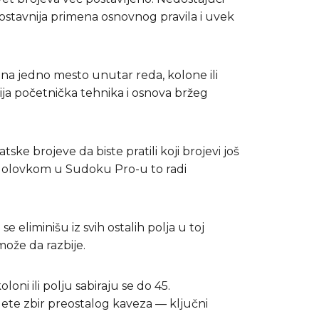
stavnija primena osnovnog pravila i uvek
 na jedno mesto unutar reda, kolone ili
nija početnička tehnika i osnova bržeg
ke brojeve da biste pratili koji brojevi još
i olovkom u Sudoku Pro-u to radi
e eliminišu iz svih ostalih polja u toj
ože da razbije.
loni ili polju sabiraju se do 45.
te zbir preostalog kaveza — ključni