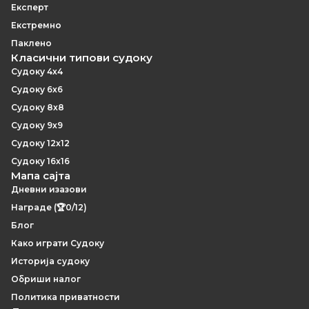
Експерт
Екстремно
Паклено
Класични типови судоку
Судоку 4x4
Судоку 6x6
Судоку 8x8
Судоку 9x9
Судоку 12x12
Судоку 16x16
Мапа сајта
Дневни изазови
Награде (🏆0/12)
Блог
Како играти Судоку
Историја судоку
Обриши налог
Политика приватности