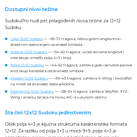
Dostupni nivoi težine
SudokuPro nudi pet prilagođenih nivoa težine za 12×12
Sudoku:
Lako 12x12 Sudoku
— ~65–72 tragova; rešivo golim singlovima i
direktnim skeniranjem dvanaest simbola
Srednje 12x12 Sudoku
— ~54–62 tragova; uvodi skrivene singlove i
interakcije između polja 4×3 i linija
Teško 12x12 Sudoku
— ~44–52 tragova; zahteva gole i skrivene parove
kroz skup kandidata od dvanaest simbola
Ekspert 12x12 Sudoku
— ~36–43 tragova; zahteva X-Wing i Swordfish
na mreži od dvanaest redova/kolona
Ekstremno 12x12 Sudoku
— ~28–34 tragova; zahteva Jellyfish, XYZ-
Wing i analizu lanaca na nivou AIC-a u punom obimu
Šta čini 12x12 Sudoku jedinstvenim
Oblik polja 4×3 je ključna strukturna karakteristika formata
12×12. Za razliku od polja 3×3 u mreži 9×9, polje 4×3 je