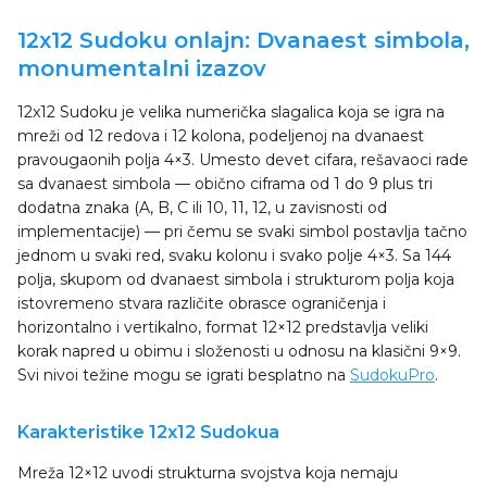
12x12 Sudoku onlajn: Dvanaest simbola,
monumentalni izazov
12x12 Sudoku je velika numerička slagalica koja se igra na
mreži od 12 redova i 12 kolona, podeljenoj na dvanaest
pravougaonih polja 4×3. Umesto devet cifara, rešavaoci rade
sa dvanaest simbola — obično ciframa od 1 do 9 plus tri
dodatna znaka (A, B, C ili 10, 11, 12, u zavisnosti od
implementacije) — pri čemu se svaki simbol postavlja tačno
jednom u svaki red, svaku kolonu i svako polje 4×3. Sa 144
polja, skupom od dvanaest simbola i strukturom polja koja
istovremeno stvara različite obrasce ograničenja i
horizontalno i vertikalno, format 12×12 predstavlja veliki
korak napred u obimu i složenosti u odnosu na klasični 9×9.
Svi nivoi težine mogu se igrati besplatno na
SudokuPro
.
Karakteristike 12x12 Sudokua
Mreža 12×12 uvodi strukturna svojstva koja nemaju