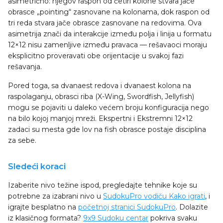
asimetrično: njegov raspon od četiri kolone stvara jače
obrasce „pointing“ zasnovane na kolonama, dok raspon od
tri reda stvara jače obrasce zasnovane na redovima. Ova
asimetrija znači da interakcije između polja i linija u formatu
12×12 nisu zamenljive između pravaca — rešavaoci moraju
eksplicitno proveravati obe orijentacije u svakoj fazi
rešavanja.
Pored toga, sa dvanaest redova i dvanaest kolona na
raspolaganju, obrasci riba (X-Wing, Swordfish, Jellyfish)
mogu se pojaviti u daleko većem broju konfiguracija nego
na bilo kojoj manjoj mreži. Ekspertni i Ekstremni 12×12
zadaci su mesta gde lov na fish obrasce postaje disciplina
za sebe.
Sledeći koraci
Izaberite nivo težine ispod, pregledajte tehnike koje su
potrebne za izabrani nivo u
SudokuPro vodiču Kako igrati
, i
igrajte besplatno na
početnoj stranici SudokuPro
. Dolazite
iz klasičnog formata?
9x9 Sudoku centar
pokriva svaku