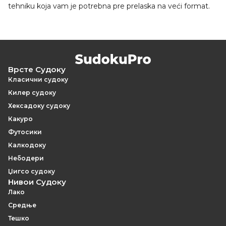
tehniku koja vam je potrebna pre prelaska na veći format.
Врсте Судоку
Класични судоку
Килер судоку
Хексадоку судоку
Какуро
Футосики
Калкодоку
Небодери
Џигсо судоку
Нивои Судоку
Лако
Средње
Тешко