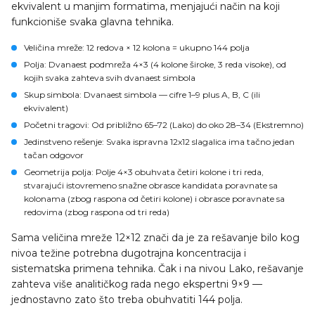
ekvivalent u manjim formatima, menjajući način na koji
funkcioniše svaka glavna tehnika.
Veličina mreže
: 12 redova × 12 kolona = ukupno 144 polja
Polja
: Dvanaest podmreža 4×3 (4 kolone široke, 3 reda visoke), od
kojih svaka zahteva svih dvanaest simbola
Skup simbola
: Dvanaest simbola — cifre 1–9 plus A, B, C (ili
ekvivalent)
Početni tragovi
: Od približno 65–72 (Lako) do oko 28–34 (Ekstremno)
Jedinstveno rešenje
: Svaka ispravna 12x12 slagalica ima tačno jedan
tačan odgovor
Geometrija polja
: Polje 4×3 obuhvata četiri kolone i tri reda,
stvarajući istovremeno snažne obrasce kandidata poravnate sa
kolonama (zbog raspona od četiri kolone) i obrasce poravnate sa
redovima (zbog raspona od tri reda)
Sama veličina mreže 12×12 znači da je za rešavanje bilo kog
nivoa težine potrebna dugotrajna koncentracija i
sistematska primena tehnika. Čak i na nivou Lako, rešavanje
zahteva više analitičkog rada nego ekspertni 9×9 —
jednostavno zato što treba obuhvatiti 144 polja.