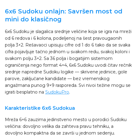
6x6 Sudoku onlajn: Savršen most od
mini do klasičnog
6x6 Sudoku je slagalica srednje veličine koja se igra na mreži
od 6 redova i 6 kolona, podeljenoj na šest pravougaonih
polja 3×2. Rešavaoci upisuju cifre od 1 do 6 tako da se svaka
cifra pojavljuje tačno jednom u svakom redu, svakoj koloni i
svakom polju 3×2. Sa 36 polja i bogatijim sistemom
ograničenja nego format 4×4, 6x6 Sudoku uvodi čitav rečnik
srednje napredne Sudoku logike — skrivene jedinice, gole
parove, zaključane kandidate — bez vremenskog
angažmana punog 9×9 rasporeda. Svi nivoi težine mogu se
igrati besplatno na
SudokuPro
.
Karakteristike 6x6 Sudokua
Mreža 6×6 zauzima jedinstveno mesto u porodici Sudoku
veličina: dovoljno velika da zahteva pravu tehniku, a
dovoljno kompaktna da se završi u jednom sedenju.