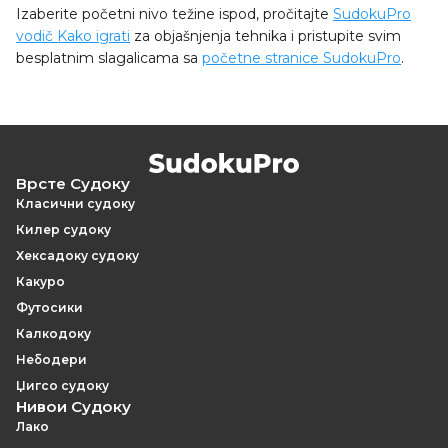
Izaberite početni nivo težine ispod, pročitajte
SudokuPro
vodič Kako igrati
za objašnjenja tehnika i pristupite svim
besplatnim slagalicama sa
početne stranice SudokuPro
.
Врсте Судоку
Класични судоку
Килер судоку
Хексадоку судоку
Какуро
Футосики
Калкодоку
Небодери
Џигсо судоку
Нивои Судоку
Лако