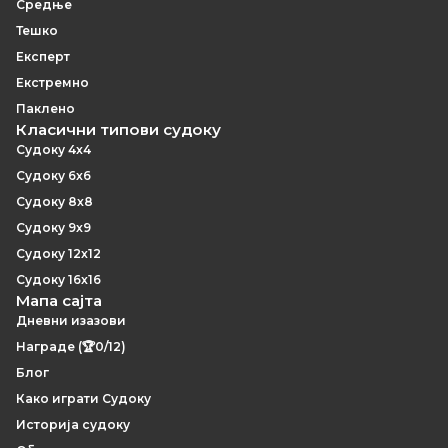
Средње
Тешко
Експерт
Екстремно
Паклено
Класични типови судоку
Судоку 4x4
Судоку 6x6
Судоку 8x8
Судоку 9x9
Судоку 12x12
Судоку 16x16
Мапа сајта
Дневни изазови
Награде (🏆0/12)
Блог
Како играти Судоку
Историја судоку