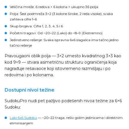
Veličina mreže
: 6 redova × 6 kolona = ukupno 36 polja
Polja
: Šest podmreža 3×2 (3 kolone široke, 2 reda visoke), svaka
zahteva cifre 1–6
Skup brojeva
: Cifre 1, 2, 3, 4, 5 i 6
Početni tragovi
: Od ~20–22 (Lako) do ~8–9 (Ekstremno)
Jedinstveno rešenje
: Svaka ispravna 6x6 slagalica ima tačno jedno
tačno rešenje
Pravougaoni oblik polja — 3×2 umesto kvadratnog 3×3 kao
kod 9×9 — stvara asimetričnu strukturu ograničenja koja
nagrađuje rešavaoce koji istovremeno razmišljaju i po
redovima i po kolonama.
Dostupni nivoi težine
SudokuPro nudi pet pažljivo podešenih nivoa težine za 6×6
Sudoku:
Laki 6x6 Sudoku
— ~20–22 traga; rešiv golim jedinicama i direktnim
eliminisanjem