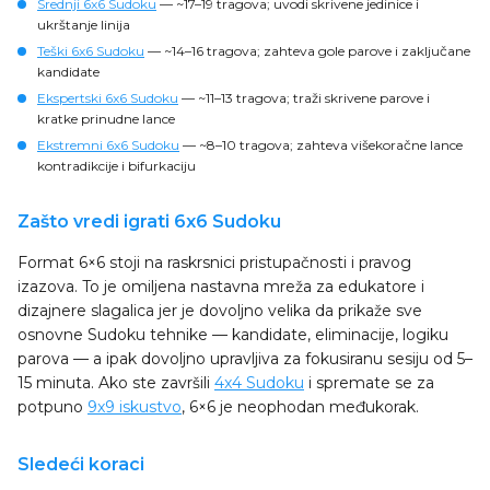
Srednji 6x6 Sudoku
— ~17–19 tragova; uvodi skrivene jedinice i
ukrštanje linija
Teški 6x6 Sudoku
— ~14–16 tragova; zahteva gole parove i zaključane
kandidate
Ekspertski 6x6 Sudoku
— ~11–13 tragova; traži skrivene parove i
kratke prinudne lance
Ekstremni 6x6 Sudoku
— ~8–10 tragova; zahteva višekoračne lance
kontradikcije i bifurkaciju
Zašto vredi igrati 6x6 Sudoku
Format 6×6 stoji na raskrsnici pristupačnosti i pravog
izazova. To je omiljena nastavna mreža za edukatore i
dizajnere slagalica jer je dovoljno velika da prikaže sve
osnovne Sudoku tehnike — kandidate, eliminacije, logiku
parova — a ipak dovoljno upravljiva za fokusiranu sesiju od 5–
15 minuta. Ako ste završili
4x4 Sudoku
i spremate se za
potpuno
9x9 iskustvo
, 6×6 je neophodan međukorak.
Sledeći koraci