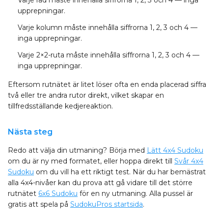
Varje rad
måste innehålla siffrorna 1, 2, 3 och 4 — inga
upprepningar.
Varje kolumn
måste innehålla siffrorna 1, 2, 3 och 4 —
inga upprepningar.
Varje 2×2-ruta
måste innehålla siffrorna 1, 2, 3 och 4 —
inga upprepningar.
Eftersom rutnätet är litet löser ofta en enda placerad siffra
två eller tre andra rutor direkt, vilket skapar en
tillfredsställande kedjereaktion.
Nästa steg
Redo att välja din utmaning? Börja med
Lätt 4x4 Sudoku
om du är ny med formatet, eller hoppa direkt till
Svår 4x4
Sudoku
om du vill ha ett riktigt test. När du har bemästrat
alla 4x4-nivåer kan du prova att gå vidare till det större
rutnätet
6x6 Sudoku
för en ny utmaning. Alla pussel är
gratis att spela på
SudokuPros startsida
.