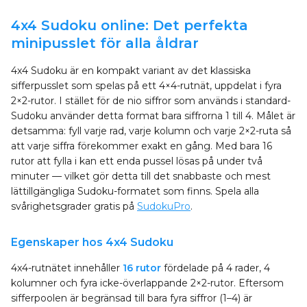
4x4 Sudoku online: Det perfekta
minipusslet för alla åldrar
4x4 Sudoku är en kompakt variant av det klassiska
sifferpusslet som spelas på ett 4×4-rutnät, uppdelat i fyra
2×2-rutor. I stället för de nio siffror som används i standard-
Sudoku använder detta format bara siffrorna 1 till 4. Målet är
detsamma: fyll varje rad, varje kolumn och varje 2×2-ruta så
att varje siffra förekommer exakt en gång. Med bara 16
rutor att fylla i kan ett enda pussel lösas på under två
minuter — vilket gör detta till det snabbaste och mest
lättillgängliga Sudoku-formatet som finns. Spela alla
svårighetsgrader gratis på
SudokuPro
.
Egenskaper hos 4x4 Sudoku
4x4-rutnätet innehåller
16 rutor
fördelade på 4 rader, 4
kolumner och fyra icke-överlappande 2×2-rutor. Eftersom
sifferpoolen är begränsad till bara fyra siffror (1–4) är