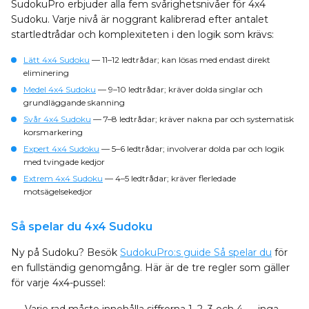
SudokuPro erbjuder alla fem svårighetsnivåer för 4x4
Sudoku. Varje nivå är noggrant kalibrerad efter antalet
startledtrådar och komplexiteten i den logik som krävs:
Lätt 4x4 Sudoku
— 11–12 ledtrådar; kan lösas med endast direkt
eliminering
Medel 4x4 Sudoku
— 9–10 ledtrådar; kräver dolda singlar och
grundläggande skanning
Svår 4x4 Sudoku
— 7–8 ledtrådar; kräver nakna par och systematisk
korsmarkering
Expert 4x4 Sudoku
— 5–6 ledtrådar; involverar dolda par och logik
med tvingade kedjor
Extrem 4x4 Sudoku
— 4–5 ledtrådar; kräver flerledade
motsägelsekedjor
Så spelar du 4x4 Sudoku
Ny på Sudoku? Besök
SudokuPro:s guide Så spelar du
för
en fullständig genomgång. Här är de tre regler som gäller
för varje 4x4-pussel: