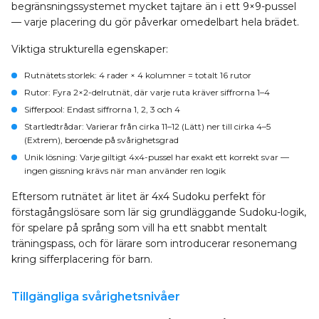
begränsningssystemet mycket tajtare än i ett 9×9-pussel
— varje placering du gör påverkar omedelbart hela brädet.
Viktiga strukturella egenskaper:
Rutnätets storlek
: 4 rader × 4 kolumner = totalt 16 rutor
Rutor
: Fyra 2×2-delrutnät, där varje ruta kräver siffrorna 1–4
Sifferpool
: Endast siffrorna 1, 2, 3 och 4
Startledtrådar
: Varierar från cirka 11–12 (Lätt) ner till cirka 4–5
(Extrem), beroende på svårighetsgrad
Unik lösning
: Varje giltigt 4x4-pussel har exakt ett korrekt svar —
ingen gissning krävs när man använder ren logik
Eftersom rutnätet är litet är 4x4 Sudoku perfekt för
förstagångslösare som lär sig grundläggande Sudoku-logik,
för spelare på språng som vill ha ett snabbt mentalt
träningspass, och för lärare som introducerar resonemang
kring sifferplacering för barn.
Tillgängliga svårighetsnivåer