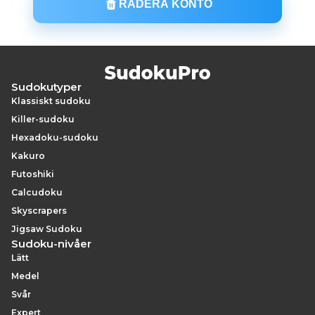
RADERA KONTO
Sudokutyper
Klassiskt sudoku
Killer-sudoku
Hexadoku-sudoku
Kakuro
Futoshiki
Calcudoku
Skyscrapers
Jigsaw Sudoku
Sudoku-nivåer
Lätt
Medel
Svår
Expert