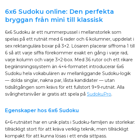
6x6 Sudoku online: Den perfekta
bryggan från mini till klassisk
6x6 Sudoku är ett nummerpussel i mellanstorlek som
spelas på ett rutnät med 6 rader och 6 kolumner, uppdelat i
sex rektangulära boxar på 3×2. Lösaren placerar siffrorna 1 till
6 så att varje siffra förekommer exakt en gång i varje rad,
varje kolumn och varje 3×2-box. Med 36 rutor och ett rikare
begränsningssystem än 4×4-formatet introducerar 6x6
Sudoku hela vokabulären av mellanliggande Sudoku-logik
— dolda singlar, nakna par, låsta kandidater — utan
tidsåtgången som krävs för ett fullstort 9×9-rutnät. Alla
svårighetsnivåer är gratis att spela på
SudokuPro
.
Egenskaper hos 6x6 Sudoku
6×6-rutnätet har en unik plats i Sudoku-familjen av storlekar:
tillräckligt stort för att kräva verklig teknik, men tillräckligt
kompakt för att kunna lösas i ett enda sittpass.