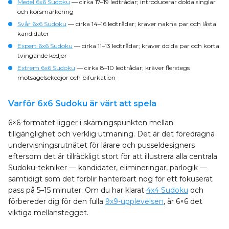
Medel 6x6 Sudoku
— cirka 17–19 ledtrådar; introducerar dolda singlar
och korsmarkering
Svår 6x6 Sudoku
— cirka 14–16 ledtrådar; kräver nakna par och låsta
kandidater
Expert 6x6 Sudoku
— cirka 11–13 ledtrådar; kräver dolda par och korta
tvingande kedjor
Extrem 6x6 Sudoku
— cirka 8–10 ledtrådar; kräver flerstegs
motsägelsekedjor och bifurkation
Varför 6x6 Sudoku är värt att spela
6×6-formatet ligger i skärningspunkten mellan
tillgänglighet och verklig utmaning. Det är det föredragna
undervisningsrutnätet för lärare och pusseldesigners
eftersom det är tillräckligt stort för att illustrera alla centrala
Sudoku-tekniker — kandidater, elimineringar, parlogik —
samtidigt som det förblir hanterbart nog för ett fokuserat
pass på 5–15 minuter. Om du har klarat
4x4 Sudoku
och
förbereder dig för den fulla
9x9-upplevelsen
, är 6×6 det
viktiga mellanstegget.