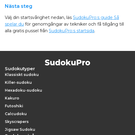
Nästa steg
Välj din startsvårighet nedan, läs
SudokuPro:s guide Så
spelar du
för genomgångar av tekniker och få tillgång till
alla gratis pussel från
SudokuPro:s startsida
.
Sudokutyper
Klassiskt sudoku
Killer-sudoku
Hexadoku-sudoku
Kakuro
Futoshiki
Calcudoku
Skyscrapers
Jigsaw Sudoku