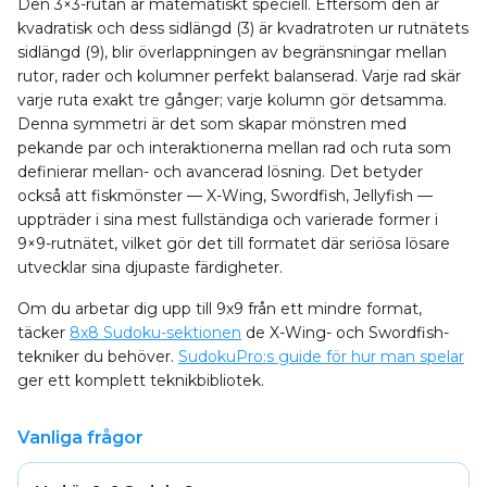
Den 3×3-rutan är matematiskt speciell. Eftersom den är
kvadratisk och dess sidlängd (3) är kvadratroten ur rutnätets
sidlängd (9), blir överlappningen av begränsningar mellan
rutor, rader och kolumner perfekt balanserad. Varje rad skär
varje ruta exakt tre gånger; varje kolumn gör detsamma.
Denna symmetri är det som skapar mönstren med
pekande par och interaktionerna mellan rad och ruta som
definierar mellan- och avancerad lösning. Det betyder
också att fiskmönster — X-Wing, Swordfish, Jellyfish —
uppträder i sina mest fullständiga och varierade former i
9×9-rutnätet, vilket gör det till formatet där seriösa lösare
utvecklar sina djupaste färdigheter.
Om du arbetar dig upp till 9x9 från ett mindre format,
täcker
8x8 Sudoku-sektionen
de X-Wing- och Swordfish-
tekniker du behöver.
SudokuPro:s guide för hur man spelar
ger ett komplett teknikbibliotek.
Vanliga frågor