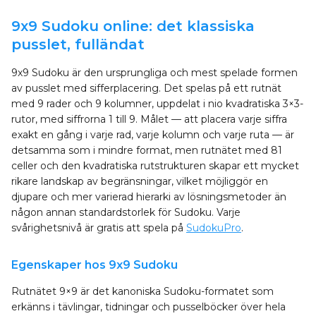
9x9 Sudoku online: det klassiska
pusslet, fulländat
9x9 Sudoku är den ursprungliga och mest spelade formen
av pusslet med sifferplacering. Det spelas på ett rutnät
med 9 rader och 9 kolumner, uppdelat i nio kvadratiska 3×3-
rutor, med siffrorna 1 till 9. Målet — att placera varje siffra
exakt en gång i varje rad, varje kolumn och varje ruta — är
detsamma som i mindre format, men rutnätet med 81
celler och den kvadratiska rutstrukturen skapar ett mycket
rikare landskap av begränsningar, vilket möjliggör en
djupare och mer varierad hierarki av lösningsmetoder än
någon annan standardstorlek för Sudoku. Varje
svårighetsnivå är gratis att spela på
SudokuPro
.
Egenskaper hos 9x9 Sudoku
Rutnätet 9×9 är det kanoniska Sudoku-formatet som
erkänns i tävlingar, tidningar och pusselböcker över hela