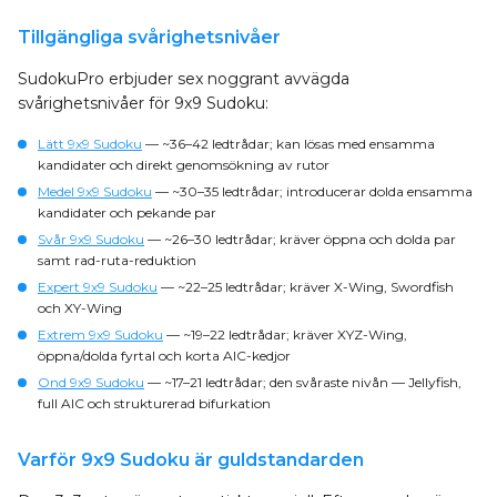
Tillgängliga svårighetsnivåer
SudokuPro erbjuder sex noggrant avvägda
svårighetsnivåer för 9x9 Sudoku:
Lätt 9x9 Sudoku
— ~36–42 ledtrådar; kan lösas med ensamma
kandidater och direkt genomsökning av rutor
Medel 9x9 Sudoku
— ~30–35 ledtrådar; introducerar dolda ensamma
kandidater och pekande par
Svår 9x9 Sudoku
— ~26–30 ledtrådar; kräver öppna och dolda par
samt rad-ruta-reduktion
Expert 9x9 Sudoku
— ~22–25 ledtrådar; kräver X-Wing, Swordfish
och XY-Wing
Extrem 9x9 Sudoku
— ~19–22 ledtrådar; kräver XYZ-Wing,
öppna/dolda fyrtal och korta AIC-kedjor
Ond 9x9 Sudoku
— ~17–21 ledtrådar; den svåraste nivån — Jellyfish,
full AIC och strukturerad bifurkation
Varför 9x9 Sudoku är guldstandarden