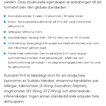
världen. Dess strukturella egenskaper är anledningen till att
formatet blev den globala standarden.
Rutnätets storlek:
9 rader × 9 kolumner = 81 celler totalt
Rutor:
Nio kvadratiska delrutnät på 3×3, där varje ruta kräver
siffrorna 1–9
Sifferpool:
Siffrorna 1 till 9
Startledtrådar:
Varierar från ~36–42 (lätt) ner till ~17–21 (ond)
Unik lösning:
Varje giltigt 9x9-pussel har exakt ett korrekt svar, som
kan nås enbart genom logik
Fördel med rutformen:
Den kvadratiska 3×3-rutan skapar
symmetriska mönster med pekande par i både rad- och
kolumnriktning samtidigt — en begränsningsgeometri som är unik
för detta format
Rutnätet 9×9 är tillräckligt stort för att stödja hela
taxonomin av Sudoku-tekniker: ensamma kandidater, par,
trillingar, fiskmönster (X-Wing, Swordfish, Jellyfish),
vingmönster (XY-Wing, XYZ-Wing) och alternerande
inferenskedjor. Ingen annan standardstorlek erbjuder hela
detta spann.