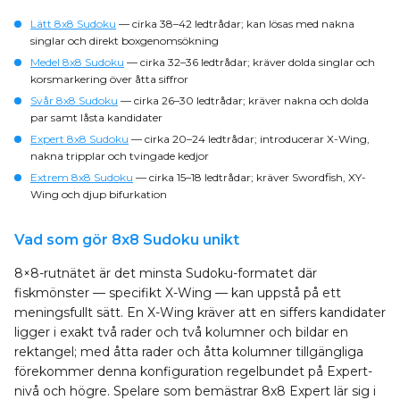
Lätt 8x8 Sudoku
— cirka 38–42 ledtrådar; kan lösas med nakna
singlar och direkt boxgenomsökning
Medel 8x8 Sudoku
— cirka 32–36 ledtrådar; kräver dolda singlar och
korsmarkering över åtta siffror
Svår 8x8 Sudoku
— cirka 26–30 ledtrådar; kräver nakna och dolda
par samt låsta kandidater
Expert 8x8 Sudoku
— cirka 20–24 ledtrådar; introducerar X-Wing,
nakna tripplar och tvingade kedjor
Extrem 8x8 Sudoku
— cirka 15–18 ledtrådar; kräver Swordfish, XY-
Wing och djup bifurkation
Vad som gör 8x8 Sudoku unikt
8×8-rutnätet är det minsta Sudoku-formatet där
fiskmönster — specifikt X-Wing — kan uppstå på ett
meningsfullt sätt. En X-Wing kräver att en siffers kandidater
ligger i exakt två rader och två kolumner och bildar en
rektangel; med åtta rader och åtta kolumner tillgängliga
förekommer denna konfiguration regelbundet på Expert-
nivå och högre. Spelare som bemästrar 8x8 Expert lär sig i