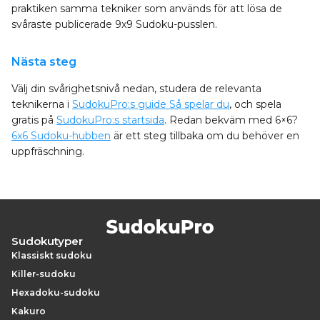
praktiken samma tekniker som används för att lösa de
svåraste publicerade 9x9 Sudoku-pusslen.
Nästa steg
Välj din svårighetsnivå nedan, studera de relevanta
teknikerna i
SudokuPro:s guide Så spelar du
, och spela
gratis på
SudokuPro:s startsida
. Redan bekväm med 6×6?
6x6 Sudoku-hubben
är ett steg tillbaka om du behöver en
uppfräschning.
Sudokutyper
Klassiskt sudoku
Killer-sudoku
Hexadoku-sudoku
Kakuro