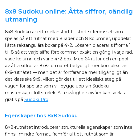
8x8 Sudoku online: Åtta siffror, oändlig
utmaning
8x8 Sudoku är ett mellanstort till stort sifferpussel som
spelas på ett rutnät med 8 rader och 8 kolumner, uppdelat
i åtta rektangulära boxar på 4×2. Lösaren placerar siffrorna 1
till 8 så att varje siffra förekommer exakt en gång i varje rad,
varje kolumn och varje 4×2-box. Med 64 rutor och en pool
av åtta siffror är 8x8-formatet betydligt mer komplext än
6x6-rutnätet — men det är fortfarande mer tillgängligt än
det klassiska 9x9, vilket gör det till ett idealiskt steg på
vägen för spelare som vill bygga upp sin Sudoku-
mästerskap i full storlek. Alla svårighetsnivåer kan spelas
gratis på
SudokuPro
.
Egenskaper hos 8x8 Sudoku
8×8-rutnätet introducerar strukturella egenskaper som inte
finns i mindre format, framför allt ett rutnät som är