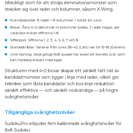
tillräckligt stort för att stödja eliminationsmönster som
sträcker sig över rader och kolumner, såsom X-Wing.
Rutnätsstorlek
: 8 rader × 8 kolumner = totalt 64 rutor
Boxar
: Åtta 4×2-delrutnät (4 kolumner breda, 2 rader höga), där
varje box kräver siffrorna 1–8
Sifferpool
: Siffrorna 1, 2, 3, 4, 5, 6, 7 och 8
Startledtrådar
: Varierar från cirka 38–42 (Lätt) ner till 15–18 (Extrem)
Unik lösning
: Varje giltigt 8x8-pussel har exakt ett korrekt svar, som
kan härledas enbart med logik
Strukturen med 4×2-boxar skapar ett särskilt tätt nät av
kandidatmönster som ligger i linje med rader, vilket gör
tekniker som låsta kandidater och box-linje-reduktion
särskilt effektiva — och särskilt nödvändiga — på högre
svårighetsnivåer.
Tillgängliga svårighetsnivåer
SudokuPro erbjuder fem kalibrerade svårighetsnivåer för
8x8 Sudoku: