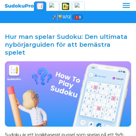
0/12
0
Hur man spelar Sudoku: Den ultimata
nybörjarguiden för att bemästra
spelet
Sudoku är ett logikbaserat pussel som spelas på ett 9x9-