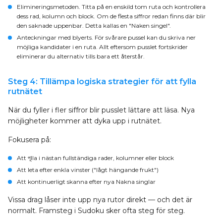
Elimineringsmetoden
. Titta på en enskild tom ruta och kontrollera
dess rad, kolumn och block. Om de flesta siffror redan finns där blir
den saknade uppenbar. Detta kallas en "Naken singel".
Anteckningar med blyerts
. För svårare pussel kan du skriva ner
möjliga kandidater i en ruta. Allt eftersom pusslet fortskrider
eliminerar du alternativ tills bara ett återstår.
Steg 4: Tillämpa logiska strategier för att fylla
rutnätet
När du fyller i fler siffror blir pusslet lättare att läsa. Nya
möjligheter kommer att dyka upp i rutnätet.
Fokusera på:
Att পূlla i nästan fullständiga rader, kolumner eller block
Att leta efter enkla vinster ("lågt hängande frukt")
Att kontinuerligt skanna efter nya Nakna singlar
Vissa drag låser inte upp nya rutor direkt — och det är
normalt. Framsteg i Sudoku sker ofta steg för steg.