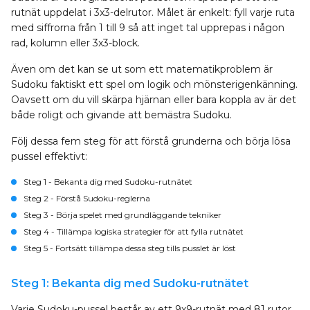
rutnät uppdelat i 3x3-delrutor. Målet är enkelt: fyll varje ruta
med siffrorna från 1 till 9 så att inget tal upprepas i någon
rad, kolumn eller 3x3-block.
Även om det kan se ut som ett matematikproblem är
Sudoku faktiskt ett spel om logik och mönsterigenkänning.
Oavsett om du vill skärpa hjärnan eller bara koppla av är det
både roligt och givande att bemästra Sudoku.
Följ dessa fem steg för att förstå grunderna och börja lösa
pussel effektivt:
Steg 1
- Bekanta dig med Sudoku-rutnätet
Steg 2
- Förstå Sudoku-reglerna
Steg 3
- Börja spelet med grundläggande tekniker
Steg 4
- Tillämpa logiska strategier för att fylla rutnätet
Steg 5
- Fortsätt tillämpa dessa steg tills pusslet är löst
Steg 1: Bekanta dig med Sudoku-rutnätet
Varje Sudoku-pussel består av ett 9x9-rutnät med 81 rutor.