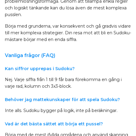
problemlösningsförmåga. Genom att tillämpa enkla regler
och logiskt tänkande kan du lösa även de mest komplexa
pusslen.
Börja med grunderna, var konsekvent och gå gradvis vidare
till mer komplexa strategier. Din resa mot att bli en Sudoku-
mästare börjar med en enda siffra.
Vanliga frågor (FAQ)
Kan siffror upprepas i Sudoku?
Nej. Varje siffra från 1 till 9 får bara förekomma en gång i
varje rad, kolumn och 3x3-block.
Behöver jag mattekunskaper för att spela Sudoku?
Inte alls. Sudoku bygger på logik, inte på beräkningar.
Vad är det bästa sättet att börja ett pussel?
Börja med de mest ifyllda områdena och använd skanning