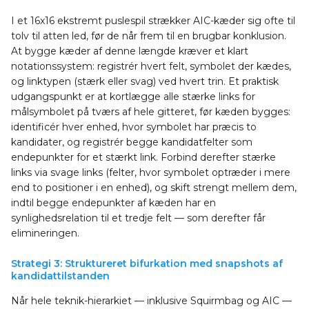
I et 16x16 ekstremt puslespil strækker AIC-kæder sig ofte til
tolv til atten led, før de når frem til en brugbar konklusion.
At bygge kæder af denne længde kræver et klart
notationssystem: registrér hvert felt, symbolet der kædes,
og linktypen (stærk eller svag) ved hvert trin. Et praktisk
udgangspunkt er at kortlægge alle stærke links for
målsymbolet på tværs af hele gitteret, før kæden bygges:
identificér hver enhed, hvor symbolet har præcis to
kandidater, og registrér begge kandidatfelter som
endepunkter for et stærkt link. Forbind derefter stærke
links via svage links (felter, hvor symbolet optræder i mere
end to positioner i en enhed), og skift strengt mellem dem,
indtil begge endepunkter af kæden har en
synlighedsrelation til et tredje felt — som derefter får
elimineringen.
Strategi 3: Struktureret bifurkation med snapshots af
kandidattilstanden
Når hele teknik-hierarkiet — inklusive Squirmbag og AIC —