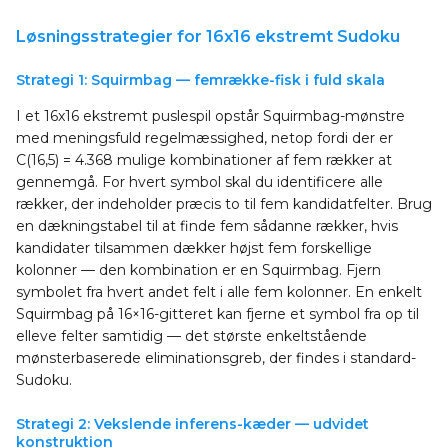
Løsningsstrategier for 16x16 ekstremt Sudoku
Strategi 1: Squirmbag — femrække-fisk i fuld skala
I et 16x16 ekstremt puslespil opstår Squirmbag-mønstre
med meningsfuld regelmæssighed, netop fordi der er
C(16,5) = 4.368 mulige kombinationer af fem rækker at
gennemgå. For hvert symbol skal du identificere alle
rækker, der indeholder præcis to til fem kandidatfelter. Brug
en dækningstabel til at finde fem sådanne rækker, hvis
kandidater tilsammen dækker højst fem forskellige
kolonner — den kombination er en Squirmbag. Fjern
symbolet fra hvert andet felt i alle fem kolonner. En enkelt
Squirmbag på 16×16-gitteret kan fjerne et symbol fra op til
elleve felter samtidig — det største enkeltstående
mønsterbaserede eliminationsgreb, der findes i standard-
Sudoku.
Strategi 2: Vekslende inferens-kæder — udvidet
konstruktion