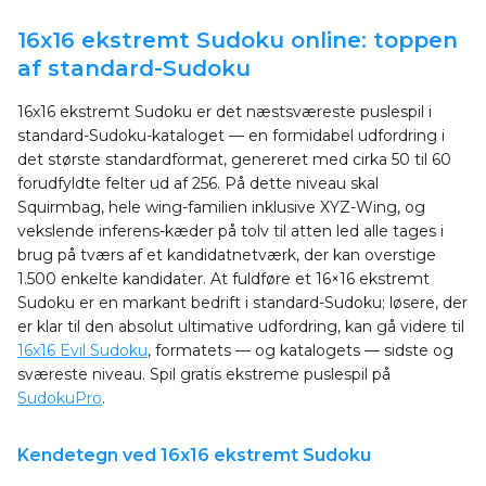
16x16 ekstremt Sudoku online: toppen
af standard-Sudoku
16x16 ekstremt Sudoku er det næstsværeste puslespil i
standard-Sudoku-kataloget — en formidabel udfordring i
det største standardformat, genereret med cirka 50 til 60
forudfyldte felter ud af 256. På dette niveau skal
Squirmbag, hele wing-familien inklusive XYZ-Wing, og
vekslende inferens-kæder på tolv til atten led alle tages i
brug på tværs af et kandidatnetværk, der kan overstige
1.500 enkelte kandidater. At fuldføre et 16×16 ekstremt
Sudoku er en markant bedrift i standard-Sudoku; løsere, der
er klar til den absolut ultimative udfordring, kan gå videre til
16x16 Evil Sudoku
, formatets — og katalogets — sidste og
sværeste niveau. Spil gratis ekstreme puslespil på
SudokuPro
.
Kendetegn ved 16x16 ekstremt Sudoku