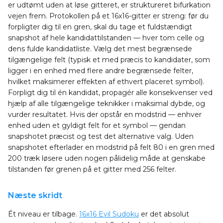
er udtømt uden at løse gitteret, er struktureret bifurkation
vejen frem. Protokollen på et 16x16-gitter er streng: før du
forpligter dig til en gren, skal du tage et fuldstændigt
snapshot af hele kandidattilstanden — hver tom celle og
dens fulde kandidatliste. Vælg det mest begrænsede
tilgængelige felt (typisk et med præcis to kandidater, som
ligger i en enhed med flere andre begrænsede felter,
hvilket maksimerer effekten af ethvert placeret symbol).
Forpligt dig til én kandidat, propagér alle konsekvenser ved
hjælp af alle tilgængelige teknikker i maksimal dybde, og
vurder resultatet. Hvis der opstår en modstrid — enhver
enhed uden et gyldigt felt for et symbol — gendan
snapshotet præcist og test det alternative valg. Uden
snapshotet efterlader en modstrid på felt 80 i en gren med
200 træk løsere uden nogen pålidelig måde at genskabe
tilstanden før grenen på et gitter med 256 felter.
Næste skridt
Ét niveau er tilbage.
16x16 Evil Sudoku
er det absolut