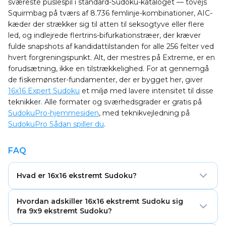
sværeste puslespil i standard-Sudoku-kataloget — tovejs
Squirmbag på tværs af 8.736 femlinje-kombinationer, AIC-
kæder der strækker sig til atten til seksogtyve eller flere
led, og indlejrede flertrins-bifurkationstræer, der kræver
fulde snapshots af kandidattilstanden for alle 256 felter ved
hvert forgreningspunkt. Alt, der mestres på Extreme, er en
forudsætning, ikke en tilstrækkelighed. For at gennemgå
de fiskemønster-fundamenter, der er bygget her, giver
16x16 Expert Sudoku
et miljø med lavere intensitet til disse
teknikker. Alle formater og sværhedsgrader er gratis på
SudokuPro-hjemmesiden
, med teknikvejledning på
SudokuPro Sådan spiller du
.
FAQ
Hvad er 16x16 ekstremt Sudoku?
16x16 ekstremt Sudoku er det næstsværeste puslespil i
Hvordan adskiller 16x16 ekstremt Sudoku sig
standard-Sudoku-kataloget — den næstsidste
fra 9x9 ekstremt Sudoku?
sværhedsgrad i det største standardformat, med kun