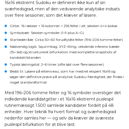
16x16 ekstremt Sudoku er defineret ikke kun af sin
sværhedsgrad, men af den vedvarende analytiske indsats
over flere sessioner, som det kræver af løsere.
Gitter
: 16 rækker × 16 kolonner = 256 felter i alt; seksten 4×4 bokse
Symbolsæt
: Seksten symboler (1–9 plus A–G)
Startledetråde
: Cirka 50–60 forudfyldte felter (196–206 tomme felter)
Nødvendig logik
: Squirmbag, XYZ-Wing, vekslende inferens-kæder
(15+ led) og struktureret bifurkation med komplette snapshots af
kandidattilstanden
Typisk løsningstid
: 2–6 timer (ofte løst over flere sessioner)
Bedst til
: Løsere på eliteniveau, som har mestret ekspert 16x16 og
søger den definitive prøve på analytisk Sudoku-færdighed, der findes i
noget standardformat
Med 196–206 tomme felter og 16 symboler overstiger det
indledende kandidatgitter i et 16x16 ekstremt puslespil
rutinemæssigt 1.500 samlede kandidater fordelt på 48
enheder. Hver teknik fra hvert format og sværhedsgrad
nedenfor samles her — og selv da kræver de sværeste
puslespil bifurkation for at blive løst.