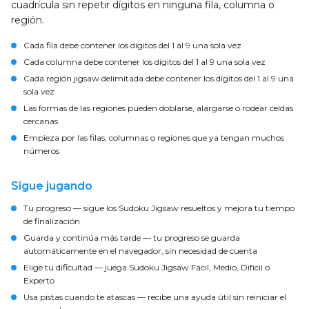
cuadrícula sin repetir dígitos en ninguna fila, columna o
región.
Cada fila debe contener los dígitos del 1 al 9 una sola vez
Cada columna debe contener los dígitos del 1 al 9 una sola vez
Cada región jigsaw delimitada debe contener los dígitos del 1 al 9 una
sola vez
Las formas de las regiones pueden doblarse, alargarse o rodear celdas
cercanas
Empieza por las filas, columnas o regiones que ya tengan muchos
números
Sigue jugando
Tu progreso
— sigue los Sudoku Jigsaw resueltos y mejora tu tiempo
de finalización
Guarda y continúa más tarde
— tu progreso se guarda
automáticamente en el navegador, sin necesidad de cuenta
Elige tu dificultad
— juega Sudoku Jigsaw Fácil, Medio, Difícil o
Experto
Usa pistas cuando te atascas
— recibe una ayuda útil sin reiniciar el