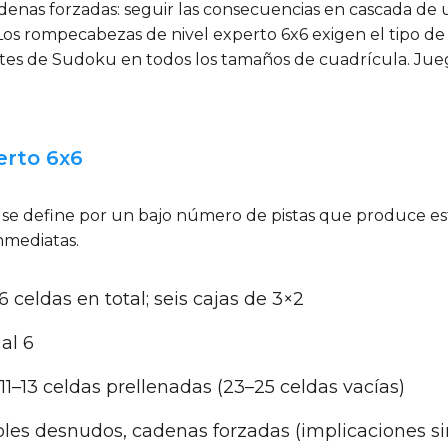
denas forzadas: seguir las consecuencias en cascada de u
Los rompecabezas de nivel experto 6x6 exigen el tipo de
ertes de Sudoku en todos los tamaños de cuadrícula. Ju
erto 6x6
x6 se define por un bajo número de pistas que produce e
nmediatas.
36 celdas en total; seis cajas de 3×2
 al 6
1–13 celdas prellenadas (23–25 celdas vacías)
riples desnudos, cadenas forzadas (implicaciones s