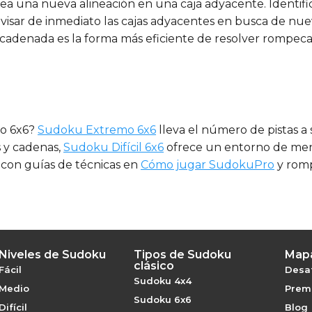
ea una nueva alineación en una caja adyacente. Identific
revisar de inmediato las cajas adyacentes en busca de nue
ncadenada es la forma más eficiente de resolver rompeca
ato 6x6?
Sudoku Extremo 6x6
lleva el número de pistas a
s y cadenas,
Sudoku Difícil 6x6
ofrece un entorno de meno
, con guías de técnicas en
Cómo jugar SudokuPro
y romp
Niveles de Sudoku
Tipos de Sudoku
Mapa
clásico
Fácil
Desaf
Sudoku 4x4
Medio
Premi
Sudoku 6x6
Difícil
Blog