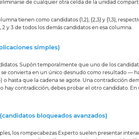
liminarse de cualquier otra celda de la unidad compart
olumna tienen como candidatos {1,2}, {2,3} y {1,3}, respe
a 1, 2 y 3 de todos los demás candidatos en esa columna.
plicaciones simples)
idatos. Supón temporalmente que uno de los candidatos
 se convierta en un único desnudo como resultado — ha
to) o hasta que la cadena se agote. Una contradicción d
 no hay contradicción, debes probar el otro candidato. En
ea (candidatos bloqueados avanzados)
ples, los rompecabezas Experto suelen presentar interac