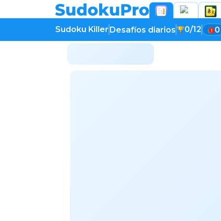
Sudoku Killer
0/12
Desafíos diarios
0