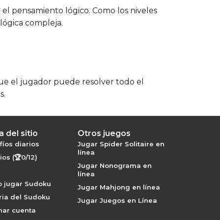
 el pensamiento lógico. Como los niveles
 lógica compleja.
que el jugador puede resolver todo el
s.
 del sitio
Otros juegos
íos diarios
Jugar Spider Solitaire en
línea
os (🏆0/12)
Jugar Nonograma en
línea
 jugar Sudoku
Jugar Mahjong en línea
ria del Sudoku
Jugar Juegos en Línea
nar cuenta