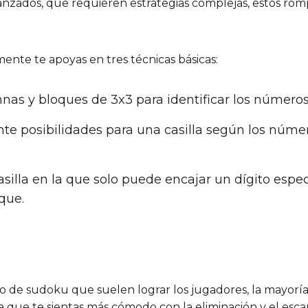
avanzados, que requieren estrategias complejas, estos r
ente te apoyas en tres técnicas básicas:
umnas y bloques de 3x3 para identificar los números
nte posibilidades para una casilla según los núme
casilla en la que solo puede encajar un dígito espe
que.
o de sudoku que suelen lograr los jugadores, la mayoría
 que te sientas más cómodo con la eliminación y el esc