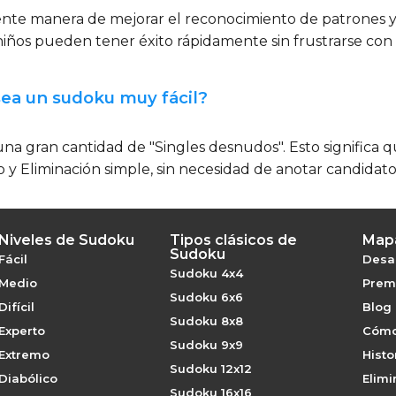
elente manera de mejorar el reconocimiento de patrones y
s niños pueden tener éxito rápidamente sin frustrarse con
ea un sudoku muy fácil?
na gran cantidad de "Singles desnudos". Esto significa 
y Eliminación simple, sin necesidad de anotar candidato
Niveles de Sudoku
Tipos clásicos de
Mapa
Sudoku
Fácil
Desaf
Sudoku 4x4
Medio
Premi
Sudoku 6x6
Difícil
Blog
Sudoku 8x8
Experto
Cómo
Sudoku 9x9
Extremo
Histo
Sudoku 12x12
Diabólico
Elimi
Sudoku 16x16