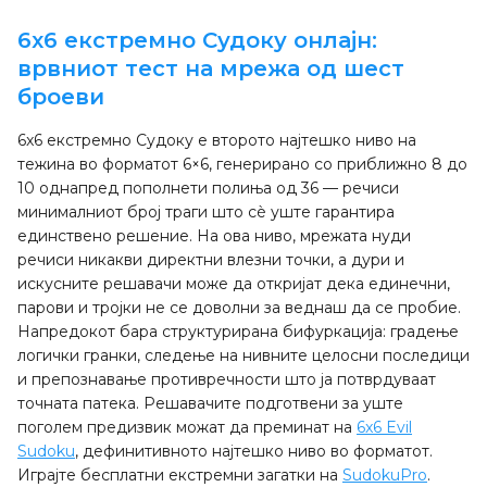
6x6 екстремно Судоку онлајн:
врвниот тест на мрежа од шест
броеви
6x6 екстремно Судоку е второто најтешко ниво на
тежина во форматот 6×6, генерирано со приближно 8 до
10 однапред пополнети полиња од 36 — речиси
минималниот број траги што сè уште гарантира
единствено решение. На ова ниво, мрежата нуди
речиси никакви директни влезни точки, а дури и
искусните решавачи може да откријат дека единечни,
парови и тројки не се доволни за веднаш да се пробие.
Напредокот бара структурирана бифуркација: градење
логички гранки, следење на нивните целосни последици
и препознавање противречности што ја потврдуваат
точната патека. Решавачите подготвени за уште
поголем предизвик можат да преминат на
6x6 Evil
Sudoku
, дефинитивното најтешко ниво во форматот.
Играјте бесплатни екстремни загатки на
SudokuPro
.