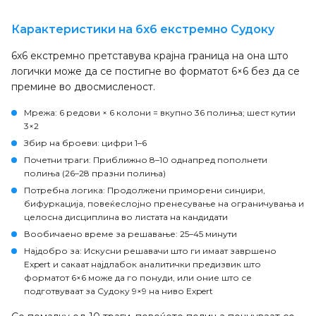
Карактеристики на 6x6 екстремно Судоку
6x6 екстремно претставува крајна граница на она што
логички може да се постигне во форматот 6×6 без да се
премине во двосмисленост.
Мрежа
: 6 редови × 6 колони = вкупно 36 полиња; шест кутии
3×2
Збир на броеви
: цифри 1–6
Почетни траги
: Приближно 8–10 однапред пополнети
полиња (26–28 празни полиња)
Потребна логика
: Продолжени приморени синџири,
бифуркација, повеќеслојно пренесување на ограничувања и
целосна дисциплина во листата на кандидати
Вообичаено време за решавање
: 25–45 минути
Најдобро за
: Искусни решавачи што ги имаат завршено
Expert и сакаат најдлабок аналитички предизвик што
форматот 6×6 може да го понуди, или оние што се
подготвуваат за Судоку 9×9 на ниво Expert