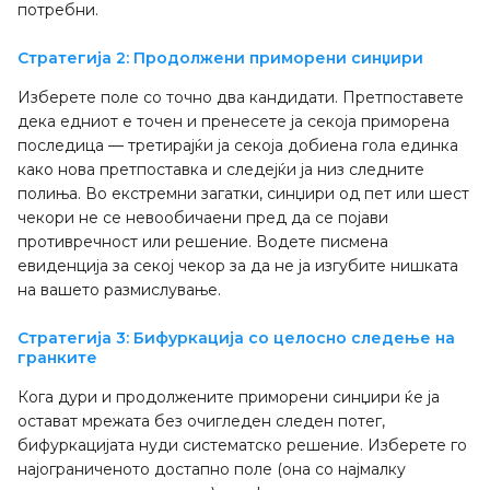
потребни.
Стратегија 2: Продолжени приморени синџири
Изберете поле со точно два кандидати. Претпоставете
дека едниот е точен и пренесете ја секоја приморена
последица — третирајќи ја секоја добиена гола единка
како нова претпоставка и следејќи ја низ следните
полиња. Во екстремни загатки, синџири од пет или шест
чекори не се невообичаени пред да се појави
противречност или решение. Водете писмена
евиденција за секој чекор за да не ја изгубите нишката
на вашето размислување.
Стратегија 3: Бифуркација со целосно следење на
гранките
Кога дури и продолжените приморени синџири ќе ја
остават мрежата без очигледен следен потег,
бифуркацијата нуди систематско решение. Изберете го
најограниченото достапно поле (она со најмалку