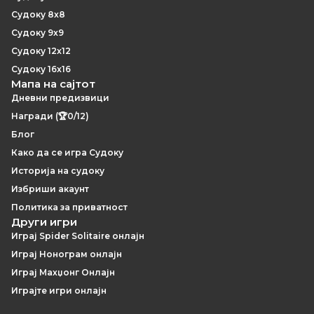
Судоку 8x8
Судоку 9x9
Судоку 12x12
Судоку 16x16
Мапа на сајтот
Дневни предизвици
Награди (🏆0/12)
Блог
Како да се игра Судоку
Историја на судоку
Избриши акаунт
Политика за приватност
Други игри
Играј Spider Solitaire онлајн
Играј Нонограм онлајн
Играј Махџонг Онлајн
Играјте игри онлајн