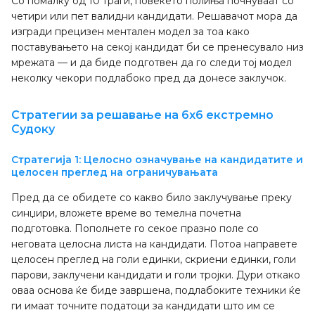
Со помалку од 10 траги, повеќето полиња почнуваат со
четири или пет валидни кандидати. Решавачот мора да
изгради прецизен ментален модел за тоа како
поставувањето на секој кандидат би се пренесувало низ
мрежата — и да биде подготвен да го следи тој модел
неколку чекори подлабоко пред да донесе заклучок.
Стратегии за решавање на 6x6 екстремно
Судоку
Стратегија 1: Целосно означување на кандидатите и
целосен преглед на ограничувањата
Пред да се обидете со какво било заклучување преку
синџири, вложете време во темелна почетна
подготовка. Пополнете го секое празно поле со
неговата целосна листа на кандидати. Потоа направете
целосен преглед на голи единки, скриени единки, голи
парови, заклучени кандидати и голи тројки. Дури откако
оваа основа ќе биде завршена, подлабоките техники ќе
ги имаат точните податоци за кандидати што им се