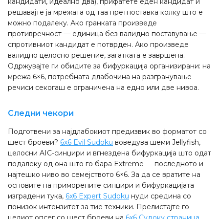
кандидати, идеално два), прифатете еден кандидат и
решавајте ја мрежата од таа претпоставка колку што е
можно подалеку. Ако гранката произведе
противречност — единица без валидно поставување —
спротивниот кандидат е потврден. Ако произведе
валидно целосно решение, загатката е завршена.
Одржувајте ги обидите за бифуркација организирани: на
мрежа 6×6, потребната длабочина на разгранување
речиси секогаш е ограничена на едно или две нивоа.
Следни чекори
Подготвени за најдлабокиот предизвик во форматот со
шест броеви?
6x6 Evil Sudoku
воведува шеми Jellyfish,
целосни AIC-синџири и вгнездена бифуркација што одат
подалеку од она што го бара Extreme — последното и
најтешко ниво во семејството 6×6. За да се вратите на
основите на приморените синџири и бифуркацијата
изградени тука,
6x6 Expert Sudoku
нуди средина со
понизок интензитет за тие техники. Прелистајте го
целиот опсег со шест броеви на
6x6 Судоку страница
,