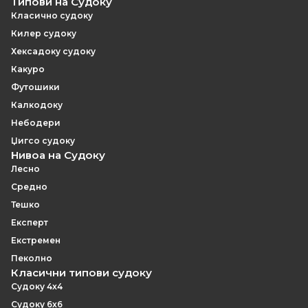
преминете на нова големина на мрежа, [8x8
Типови на Судоку
Судоку](https://sudokupro.app/8x8) се проширува на
Класично судоку
64 полиња со цифри 1–8 и кутии 4×2.
Килер судоку
Хексадоку судоку
Какуро
Футошики
Калкодоку
Небодери
Џигсо судоку
Нивоа на Судоку
Лесно
Средно
Тешко
Експерт
Екстремен
Пеколно
Класични типови судоку
Судоку 4x4
Судоку 6x6