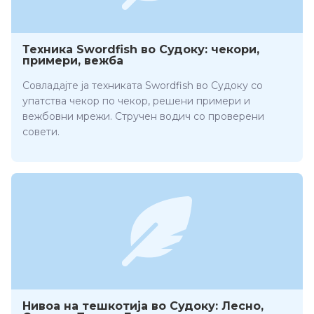
Техника Swordfish во Судоку: чекори,
примери, вежба
Совладајте ја техниката Swordfish во Судоку со
упатства чекор по чекор, решени примери и
вежбовни мрежи. Стручен водич со проверени
совети.
Нивоа на тешкотија во Судоку: Лесно,