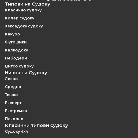
Типови на Судоку
Класично судоку
Килер судоку
Хексадоку судоку
Какуро
Футошики
Калкодоку
Небодери
Џигсо судоку
Нивоа на Судоку
Лесно
Средно
Тешко
Експерт
Екстремен
Пеколно
Класични типови судоку
Судоку 4x4