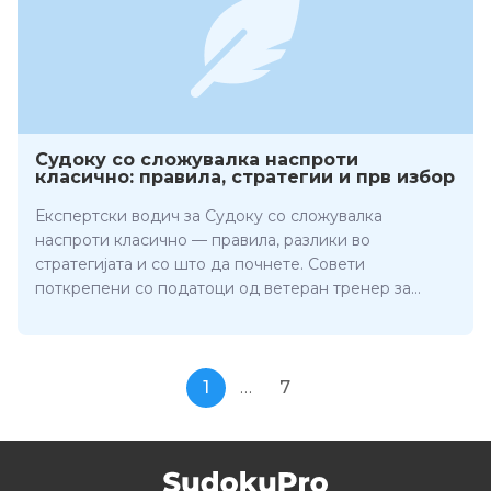
Судоку со сложувалка наспроти
класично: правила, стратегии и прв избор
Експертски водич за Судоку со сложувалка
наспроти класично — правила, разлики во
стратегијата и со што да почнете. Совети
поткрепени со податоци од ветеран тренер за
загатки.
1
…
7