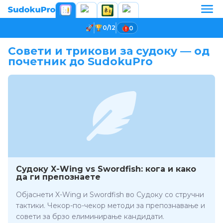
0/12
0
Совети и трикови за судоку — од
почетник до SudokuPro
Судоку X-Wing vs Swordfish: кога и како
да ги препознаете
Објаснети X-Wing и Swordfish во Судоку со стручни
тактики. Чекор-по-чекор методи за препознавање и
совети за брзо елиминирање кандидати.