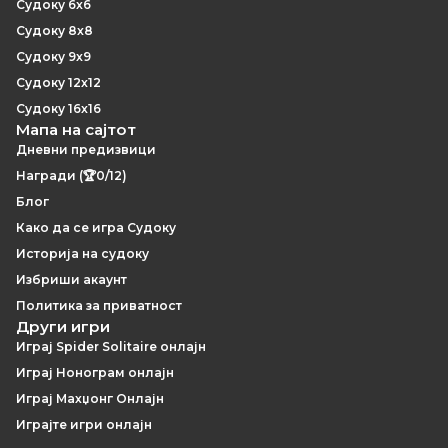
Судоку 6x6
Судоку 8x8
Судоку 9x9
Судоку 12x12
Судоку 16x16
Мапа на сајтот
Дневни предизвици
Награди (🏆0/12)
Блог
Како да се игра Судоку
Историја на судоку
Избриши акаунт
Политика за приватност
Други игри
Играј Spider Solitaire онлајн
Играј Нонограм онлајн
Играј Махџонг Онлајн
Играјте игри онлајн