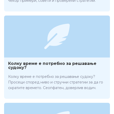
чекор примери, совети и проверени стратегии.
Колку време е потребно за решавање
судоку?
Колку време е потребно за решавање судоку?
Просеци според ниво и стручни стратегии за да го
скратите времето. Сеопфатен, доверлив водич.