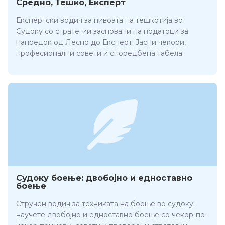
Средно, Тешко, Експерт
Експертски водич за нивоата на тешкотија во
Судоку со стратегии засновани на податоци за
напредок од Лесно до Експерт. Јасни чекори,
професионални совети и споредбена табела.
Судоку боење: двобојно и едноставно
боење
Стручен водич за техниката на боење во судоку:
научете двобојно и едноставно боење со чекор-по-