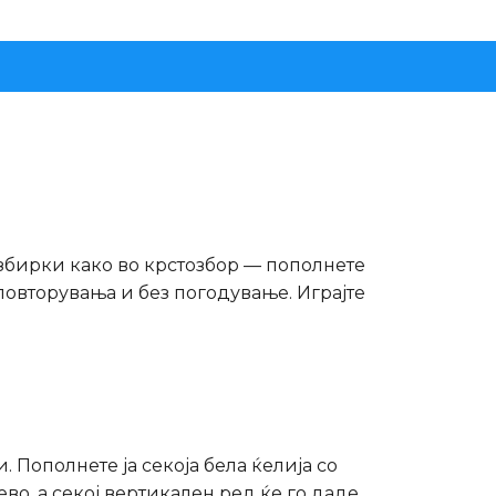
о збирки како во крстозбор — пополнете
з повторувања и без погодување. Играјте
. Пополнете ја секоја бела ќелија со
ево, а секој вертикален ред ќе го даде