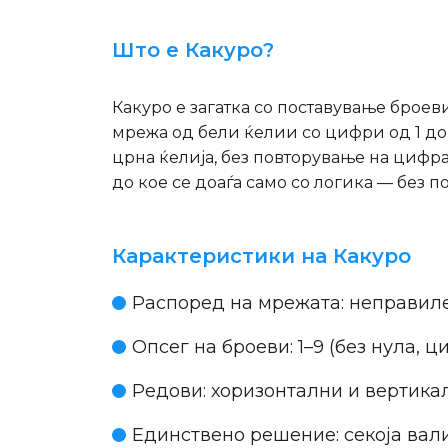
Што е Какуро?
Какуро е загатка со поставување броеви
мрежа од бели ќелии со цифри од 1 до 
црна ќелија, без повторување на цифра
до кое се доаѓа само со логика — без п
Карактеристики на Какуро
Распоред на мрежата:
неправилен
Опсег на броеви:
1–9 (без нула, 
Редови:
хоризонтални и вертикал
Единствено решение:
секоја вал