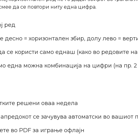
 смее да се повтори ниту една цифра.
ој ред
е десно = хоризонтален збир, долу лево = верт
да се користи само еднаш (како во редовите на
 една можна комбинација на цифри (на пр. 2 ќе
атките решени оваа недела
апредокот се зачувува автоматски во вашиот п
ете во PDF за играње офлајн