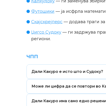
Калкудоку
— ги заменува збирките
Футошики
— ја исфрла математика
Скајскрејперс
— додава траги за
Џигсо Судоку
— ги задржува прав
региони.
ЧПП
Дали Какуро е исто што и Судоку?
Не. И Какуро и Судоку бараат постав
Може ли цифра да се повтори во К
на неправилна мрежа со црни блоки
Цифра не смее да се повтори во ист
Дали Какуро има само едно решен
редови на друго место во мрежата.