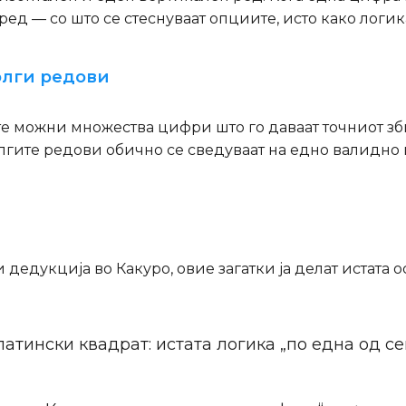
ред — со што се стеснуваат опциите, исто како логик
долги редови
те можни множества цифри што го даваат точниот зби
лгите редови обично се сведуваат на едно валидно 
и дедукција во Какуро, овие загатки ја делат истата
атински квадрат: истата логика „по една од се