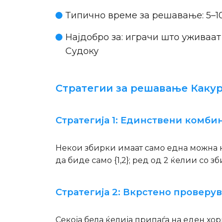
Типично време за решавање:
5–1
Најдобро за:
играчи што уживаат 
Судоку
Стратегии за решавање Каку
Стратегија 1: Единствени комби
Некои збирки имаат само една можна к
да биде само {1,2}; ред од 2 ќелии со з
Стратегија 2: Вкрстено проверу
Секоја бела ќелија припаѓа на еден хо