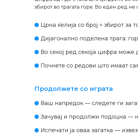
збирот во трагата горе. Во еден ред не
Црна ќелија со број = збирот за т
Дијагонално поделена трага: гор
Во секој ред секоја цифра може 
Почнете со редови што имаат само
Продолжете со играта
Ваш напредок
— следете ги заг
Зачувај и продолжи подоцна
— н
Испечати ја оваа загатка
— извез