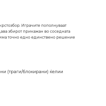
а крстозбор. Играчите пополнуваат
дава збирот прикажан во соседната
ро има точно едно единствено решение
ни (траги/блокирани) ќелии