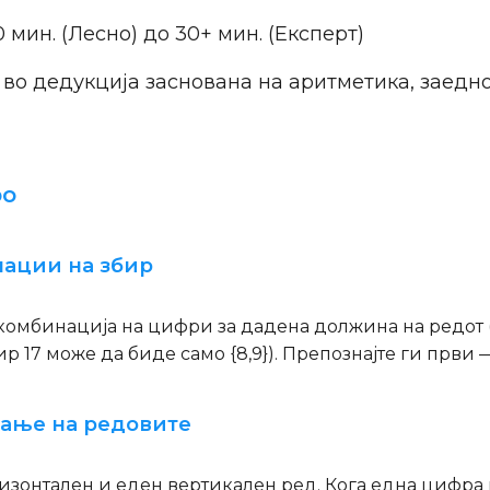
0 мин. (Лесно) до 30+ мин. (Експерт)
во дедукција заснована на аритметика, заедно
ро
нации на збир
омбинација на цифри за дадена должина на редот (н
бир 17 може да биде само {8,9}). Препознајте ги први
вање на редовите
ризонтален и еден вертикален ред. Кога една цифра ќ