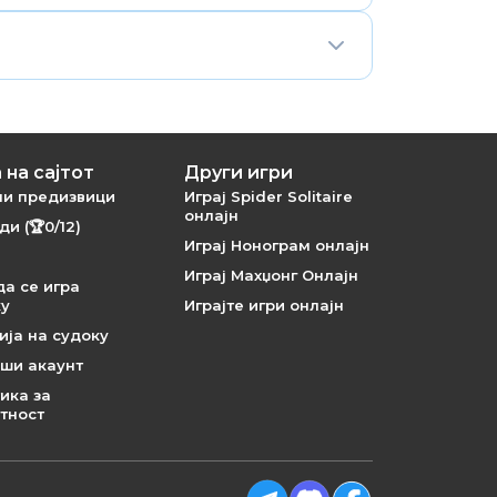
ение до кое се доаѓа со логичка
атски во прелистувачот.
 на сајтот
Други игри
и предизвици
Играј Spider Solitaire
онлајн
и (🏆0/12)
Играј Нонограм онлајн
Играј Махџонг Онлајн
да се игра
ку
Играјте игри онлајн
ија на судоку
ши акаунт
ика за
тност