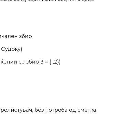
икален збир
 Судоку)
лии со збир 3 = {1,2})
релистувач, без потреба од сметка