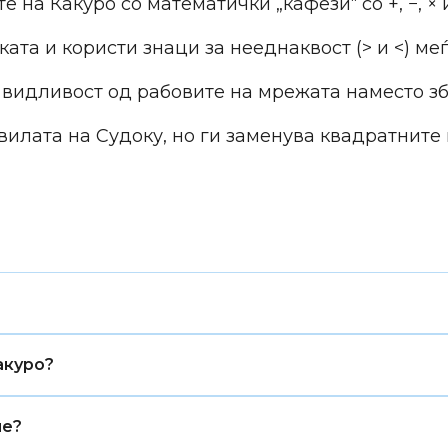
 на Какуро со математички „кафези“ со +, −, × и
та и користи знаци за нееднаквост (> и <) меѓ
 видливост од рабовите на мрежата наместо зб
илата на Судоку, но ги заменува квадратните
ување цифри така што ниту една не се повторува во р
акуро?
рани ќелии, додека Судоку користи фиксни полиња
иот ред (хоризонтален или вертикален), но истата ц
ие?