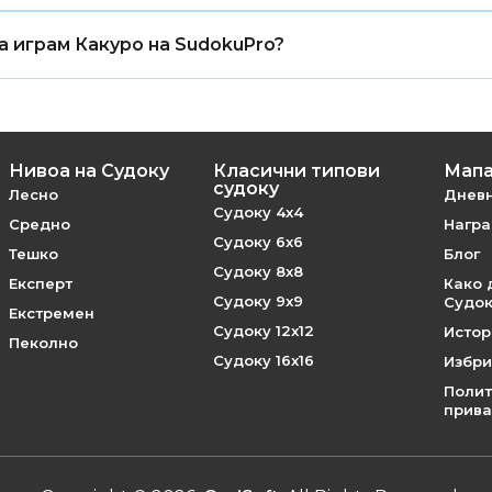
тка Какуро на SudokuPro има точно едно валидно реш
а играм Какуро на SudokuPro?
ње.
з регистрација — вашиот напредок се зачувува автом
Нивоа на Судоку
Класични типови
Мапа
судоку
Лесно
Дневн
Судоку 4x4
Средно
Наград
Судоку 6x6
Тешко
Блог
Судоку 8x8
Експерт
Како 
Судоку 9x9
Судо
Екстремен
Судоку 12x12
Истор
Пеколно
Судоку 16x16
Избри
Полит
прива