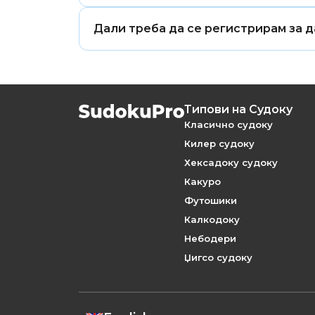
Да. Секоја правилно составена зага
Дали треба да се регистрирам за д
дедукција, без потреба од погодува
Не. Какуро е бесплатен за играње бе
Типови на Судоку
Класично судоку
Килер судоку
Хексадоку судоку
Какуро
Футошики
Калкодоку
Небодери
Џигсо судоку