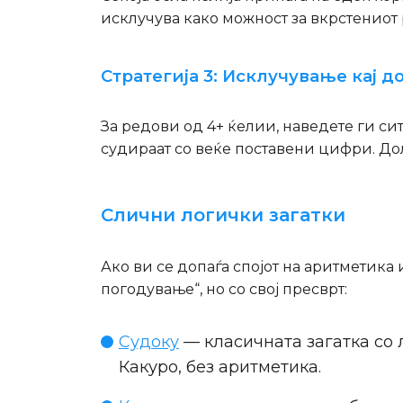
исклучува како можност за вкрстениот 
Стратегија 3: Исклучување кај 
За редови од 4+ ќелии, наведете ги си
судираат со веќе поставени цифри. До
Слични логички загатки
Ако ви се допаѓа спојот на аритметика 
погодување“, но со свој пресврт:
Судоку
— класичната загатка со л
Какуро, без аритметика.