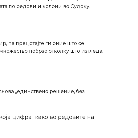
ата по редови и колони во Судоку.
р, па прецртајте ги оние што се
множество побрзо отколку што изгледа.
 основа „единствено решение, без
која цифра“ како во редовите на