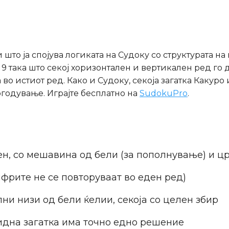
 што ја спојува логиката на Судоку со структурата н
9 така што секој хоризонтален и вертикален ред го 
 во истиот ред. Како и Судоку, секоја загатка Каку
огодување. Играјте бесплатно на
SudokuPro
.
, со мешавина од бели (за пополнување) и цр
цифрите не се повторуваат во еден ред)
ни низи од бели ќелии, секоја со целен збир
идна загатка има точно едно решение