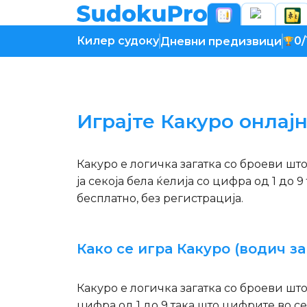
Килер судоку
0/
Дневни предизвици
Се вчитува игра...
Играјте Какуро онлај
Какуро е логичка загатка со броеви шт
ја секоја бела ќелија со цифра од 1 до 
бесплатно, без регистрација.
Како се игра Какуро (водич за
Какуро е логичка загатка со броеви што
цифра од 1 до 9 така што цифрите во се