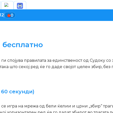
12
0
н бесплатно
о ги спојува правилата за единственост од Судоку с
9 така што секој ред ќе го даде својот целен збир, бе
 60 секунди)
 се игра на мрежа од бели ќелии и црни „збир“ траги
кој хоризонтален ред ќе го дадат збирот во трагата л