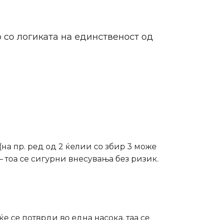
 со логиката на единственост од
а пр. ред од 2 ќелии со збир 3 може
 — тоа се сигурни внесувања без ризик.
е се потврди во една насока, таа се