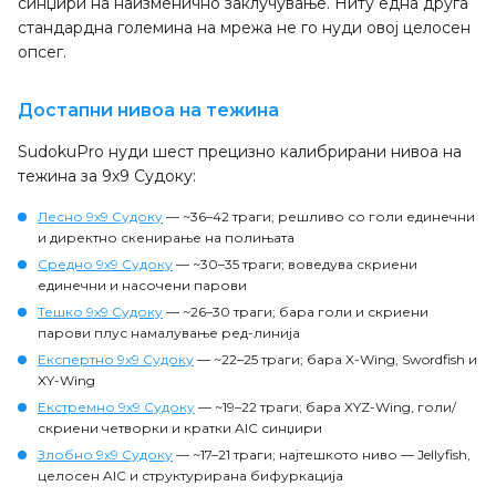
синџири на наизменично заклучување. Ниту една друга
стандардна големина на мрежа не го нуди овој целосен
опсег.
Достапни нивоа на тежина
SudokuPro нуди шест прецизно калибрирани нивоа на
тежина за 9x9 Судоку:
Лесно 9x9 Судоку
— ~36–42 траги; решливо со голи единечни
и директно скенирање на полињата
Средно 9x9 Судоку
— ~30–35 траги; воведува скриени
единечни и насочени парови
Тешко 9x9 Судоку
— ~26–30 траги; бара голи и скриени
парови плус намалување ред-линија
Експертно 9x9 Судоку
— ~22–25 траги; бара X-Wing, Swordfish и
XY-Wing
Екстремно 9x9 Судоку
— ~19–22 траги; бара XYZ-Wing, голи/
скриени четворки и кратки AIC синџири
Злобно 9x9 Судоку
— ~17–21 траги; најтешкото ниво — Jellyfish,
целосен AIC и структурирана бифуркација