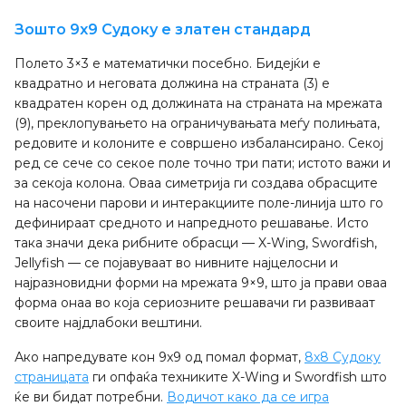
Зошто 9x9 Судоку е златен стандард
Полето 3×3 е математички посебно. Бидејќи е
квадратно и неговата должина на страната (3) е
квадратен корен од должината на страната на мрежата
(9), преклопувањето на ограничувањата меѓу полињата,
редовите и колоните е совршено избалансирано. Секој
ред се сече со секое поле точно три пати; истото важи и
за секоја колона. Оваа симетрија ги создава обрасците
на насочени парови и интеракциите поле-линија што го
дефинираат средното и напредното решавање. Исто
така значи дека рибните обрасци — X-Wing, Swordfish,
Jellyfish — се појавуваат во нивните најцелосни и
најразновидни форми на мрежата 9×9, што ја прави оваа
форма онаа во која сериозните решавачи ги развиваат
своите најдлабоки вештини.
Ако напредувате кон 9x9 од помал формат,
8x8 Судоку
страницата
ги опфаќа техниките X-Wing и Swordfish што
ќе ви бидат потребни.
Водичот како да се игра