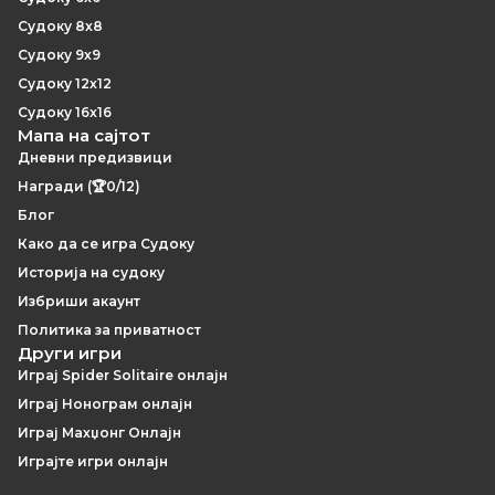
Судоку 8x8
Судоку 9x9
Судоку 12x12
Судоку 16x16
Мапа на сајтот
Дневни предизвици
Награди (🏆0/12)
Блог
Како да се игра Судоку
Историја на судоку
Избриши акаунт
Политика за приватност
Други игри
Играј Spider Solitaire онлајн
Играј Нонограм онлајн
Играј Махџонг Онлајн
Играјте игри онлајн