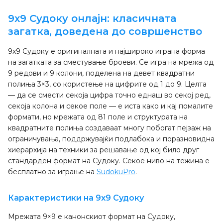
9x9 Судоку онлајн: класичната
загатка, доведена до совршенство
9x9 Судоку е оригиналната и најшироко играна форма
на загатката за сместување броеви. Се игра на мрежа од
9 редови и 9 колони, поделена на девет квадратни
полиња 3×3, со користење на цифрите од 1 до 9. Целта
— да се смести секоја цифра точно еднаш во секој ред,
секоја колона и секое поле — е иста како и кај помалите
формати, но мрежата од 81 поле и структурата на
квадратните полиња создаваат многу побогат пејзаж на
ограничувања, поддржувајќи подлабока и поразновидна
хиерархија на техники за решавање од кој било друг
стандарден формат на Судоку. Секое ниво на тежина е
бесплатно за играње на
SudokuPro
.
Карактеристики на 9x9 Судоку
Мрежата 9×9 е канонскиот формат на Судоку,