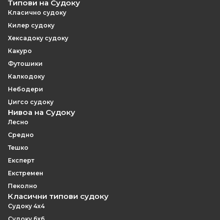
правоаголни полиња.
обично вклучува посложени рибни конфигурации и
Типови на Судоку
подолги синџири на заклучување отколку
Класично судоку
експертска 8×8, бидејќи поголемата мрежа
Килер судоку
поддржува поширок опсег на обрасци со повеќе
Хексадоку судоку
единици.
Какуро
Футошики
Калкодоку
Небодери
Џигсо судоку
Нивоа на Судоку
Лесно
Средно
Тешко
Експерт
Екстремен
Пеколно
Класични типови судоку
Судоку 4x4
Судоку 6x6