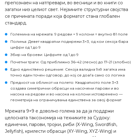
препознаен на натпревари, во весници и во книги со
загатки низ целиот свет. Нејзините структурни својства
се причината поради која форматот стана глобален
стандард.
Големина на мрежата:
9 редови × 9 колони = вкупно 81 поле
Полиња:
Девет квадратни подмрежи 3×3, од кои секоја бара
цифри од 1 до 9
Збир на броеви:
Цифрите од 1 до 9
Почетни траги:
Од приближно 36–42 (лесно) до 17–21 (злобно)
Едно единствено решение:
Секоја валидна 9x9 загатка има
точно еден точен одговор, до кој се доаѓа само со логика
Предност на обликот на полето:
Квадратното поле 3×3
создава симетрични обрасци на насочени парови и во
насока на редови и во насока на колони истовремено —
геометрија на ограничувања единствена за овој формат
Мрежата 9×9 е доволно голема за да ја поддржи
целосната таксономија на техниките за Судоку:
единечни, парови, тројки, риби (X-Wing, Swordfish,
Jellyfish), крилести обрасци (XY-Wing, XYZ-Wing) и