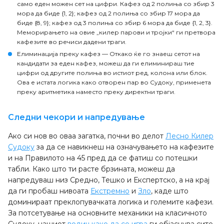
само еден можен сет на цифри. Кафез од 2 полиња со збир 3
мора да биде {1, 2}; кафез од 2 полиња со збир 17 мора да
биде {8, 9}; кафез од 3 полиња со збир 6 мора да биде {1, 2, 3}.
Меморирањето на овие „килер парови и тројки“ ги претвора
кафезите во речиси дадени траги.
Елиминација преку кафез
— Откако ќе го знаеш сетот на
кандидати за еден кафез, можеш да ги елиминираш тие
цифри од другите полиња во истиот ред, колона или блок.
Ова е истата логика како отворен пар во Судоку, применета
преку аритметика наместо преку директни траги.
Следни чекори и напредување
Ако си нов во оваа загатка, почни во делот
Лесно Килер
Судоку
за да се навикнеш на означувањето на кафезите
и на Правилото на 45 пред да се фатиш со потешки
табли. Како што ти расте брзината, можеш да
напредуваш низ Средно, Тешко и Експертско, а на крај
да ги пробаш нивоата
Екстремно
и
Зло
, каде што
доминираат преклопувачката логика и големите кафези.
За потсетување на основните механики на класичното