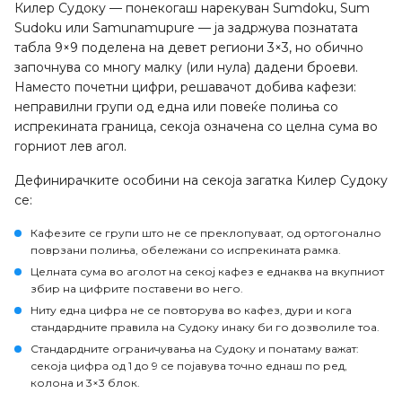
Килер Судоку — понекогаш нарекуван Sumdoku, Sum
Sudoku или Samunamupure — ја задржува познатата
табла 9×9 поделена на девет региони 3×3, но обично
започнува со многу малку (или нула) дадени броеви.
Наместо почетни цифри, решавачот добива кафези:
неправилни групи од една или повеќе полиња со
испрекината граница, секоја означена со целна сума во
горниот лев агол.
Дефинирачките особини на секоја загатка Килер Судоку
се:
Кафезите
се групи што не се преклопуваат, од ортогонално
поврзани полиња, обележани со испрекината рамка.
Целната сума
во аголот на секој кафез е еднаква на вкупниот
збир на цифрите поставени во него.
Ниту една цифра не се повторува во кафез
, дури и кога
стандардните правила на Судоку инаку би го дозволиле тоа.
Стандардните ограничувања на Судоку и понатаму важат:
секоја цифра од 1 до 9 се појавува точно еднаш по ред,
колона и 3×3 блок.