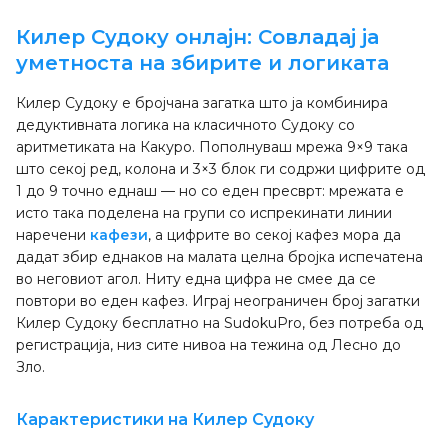
Килер Судоку онлајн: Совладај ја
уметноста на збирите и логиката
Килер Судоку е бројчана загатка што ја комбинира
дедуктивната логика на класичното Судоку со
аритметиката на Какуро. Пополнуваш мрежа 9×9 така
што секој ред, колона и 3×3 блок ги содржи цифрите од
1 до 9 точно еднаш — но со еден пресврт: мрежата е
исто така поделена на групи со испрекинати линии
наречени
кафези
, а цифрите во секој кафез мора да
дадат збир еднаков на малата целна бројка испечатена
во неговиот агол. Ниту една цифра не смее да се
повтори во еден кафез. Играј неограничен број загатки
Килер Судоку бесплатно на SudokuPro, без потреба од
регистрација, низ сите нивоа на тежина од Лесно до
Зло.
Карактеристики на Килер Судоку