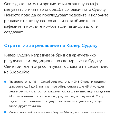
Овие дополнителни аритметички ограничувања ја
менуваат логиката во споредба со класичното Судоку.
Наместо прво да се прегледуваат редовите и колоните,
решавачите почнуваат со анализа на збирите во
кафезите и можните комбинации на цифри што ги
создаваат.
Стратегии за решавање на Килер Судоку
Килер Судоку наградува хибрид од аритметичко
расудување и традиционално скенирање на Судоку.
Овие три техники ја сочинуваат основата на секое ниво
на SudokuPro:
Правилото на 45
— Секој ред, колона и 3×3 блок ги содржи
цифрите од 1 до 9, па нивниот збир секогаш е 45. Ако еден
ред е речиси целосно покриен со кафези што вкупно даваат
41, преостанатото поле во тој ред мора да содржи 4. Овој
единствен принцип отклучува повеќе заклучоци од која
било друга техника.
Уникатни комбинации на збир
— Многу мали кафези имаат