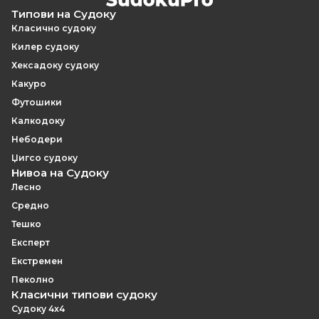
назад и проверка на грешки додека решаваш.
Типови на Судоку
Класично судоку
Килер судоку
Хексадоку судоку
Какуро
Футошики
Калкодоку
Небодери
Џигсо судоку
Нивоа на Судоку
Лесно
Средно
Тешко
Експерт
Екстремен
Пеколно
Класични типови судоку
Судоку 4x4