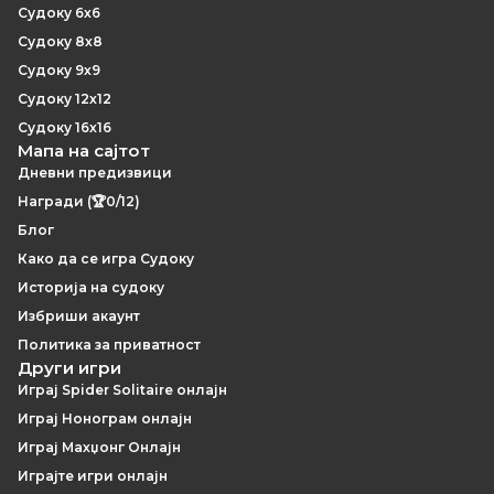
Судоку 6x6
Судоку 8x8
Судоку 9x9
Судоку 12x12
Судоку 16x16
Мапа на сајтот
Дневни предизвици
Награди (🏆0/12)
Блог
Како да се игра Судоку
Историја на судоку
Избриши акаунт
Политика за приватност
Други игри
Играј Spider Solitaire онлајн
Играј Нонограм онлајн
Играј Махџонг Онлајн
Играјте игри онлајн