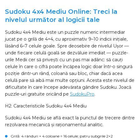
Sudoku 4x4 Mediu Online: Treci la
nivelul următor al logicii tale
Sudoku 4x4 Mediu este un puzzle numeric intermediar
jucat pe o grilă de 4×4, cu aproximativ 9–10 indicii inițiale,
lăsând 6–7 celule goale. Spre deosebire de nivelul Ușor —
unde fiecare celulă goală se dezvăluie imediat — puzzle-
urile Medii cer să privești cu un pas mai adânc: să cauți
celule în care o cifră poate încăpea logic doar într-o singură
poziție dintr-un rând, coloană sau bloc, chiar dacă acea
celulă pare să aibă mai multe opțiuni. Acesta este nivelul de
dificultate în care începe adevărata gândire Sudoku. Joacă
puzzle-uri gratuite oricând pe
SudokuPro
.
H2: Caracteristicile Sudoku 4x4 Mediu
Sudoku 4x4 Mediu se află exact la punctul de trecere dintre
rezolvarea mecanică și raționamentul analitic.
Grilă
: 4 rânduri × 4 coloane = 16 celule; patru subgrile 2×2