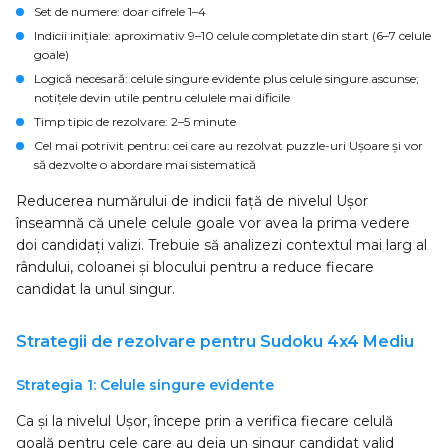
Set de numere
: doar cifrele 1–4
Indicii inițiale
: aproximativ 9–10 celule completate din start (6–7 celule
goale)
Logică necesară
: celule singure evidente plus celule singure ascunse;
notițele devin utile pentru celulele mai dificile
Timp tipic de rezolvare
: 2–5 minute
Cel mai potrivit pentru
: cei care au rezolvat puzzle-uri Ușoare și vor
să dezvolte o abordare mai sistematică
Reducerea numărului de indicii față de nivelul Ușor
înseamnă că unele celule goale vor avea la prima vedere
doi candidați valizi. Trebuie să analizezi contextul mai larg al
rândului, coloanei și blocului pentru a reduce fiecare
candidat la unul singur.
Strategii de rezolvare pentru Sudoku 4x4 Mediu
Strategia 1: Celule singure evidente
Ca și la nivelul Ușor, începe prin a verifica fiecare celulă
goală pentru cele care au deja un singur candidat valid