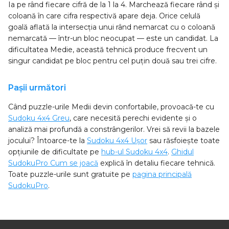
Ia pe rând fiecare cifră de la 1 la 4. Marchează fiecare rând și
coloană în care cifra respectivă apare deja. Orice celulă
goală aflată la intersecția unui rând nemarcat cu o coloană
nemarcată — într-un bloc neocupat — este un candidat. La
dificultatea Medie, această tehnică produce frecvent un
singur candidat pe bloc pentru cel puțin două sau trei cifre.
Pașii următori
Când puzzle-urile Medii devin confortabile, provoacă-te cu
Sudoku 4x4 Greu
, care necesită perechi evidente și o
analiză mai profundă a constrângerilor. Vrei să revii la bazele
jocului? Întoarce-te la
Sudoku 4x4 Ușor
sau răsfoiește toate
opțiunile de dificultate pe
hub-ul Sudoku 4x4
.
Ghidul
SudokuPro Cum se joacă
explică în detaliu fiecare tehnică.
Toate puzzle-urile sunt gratuite pe
pagina principală
SudokuPro
.