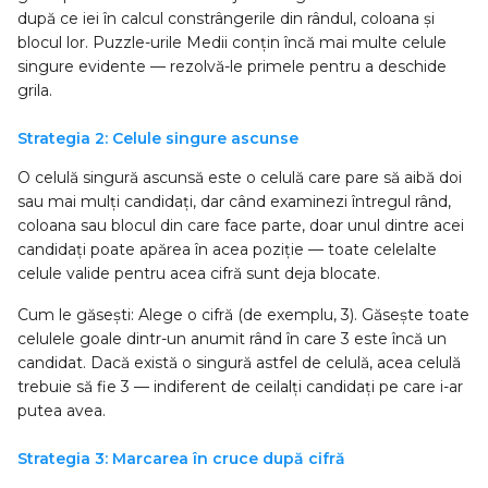
după ce iei în calcul constrângerile din rândul, coloana și
blocul lor. Puzzle-urile Medii conțin încă mai multe celule
singure evidente — rezolvă-le primele pentru a deschide
grila.
Strategia 2: Celule singure ascunse
O celulă singură ascunsă este o celulă care pare să aibă doi
sau mai mulți candidați, dar când examinezi întregul rând,
coloana sau blocul din care face parte, doar unul dintre acei
candidați poate apărea în acea poziție — toate celelalte
celule valide pentru acea cifră sunt deja blocate.
Cum le găsești: Alege o cifră (de exemplu, 3). Găsește toate
celulele goale dintr-un anumit rând în care 3 este încă un
candidat. Dacă există o singură astfel de celulă, acea celulă
trebuie să fie 3 — indiferent de ceilalți candidați pe care i-ar
putea avea.
Strategia 3: Marcarea în cruce după cifră