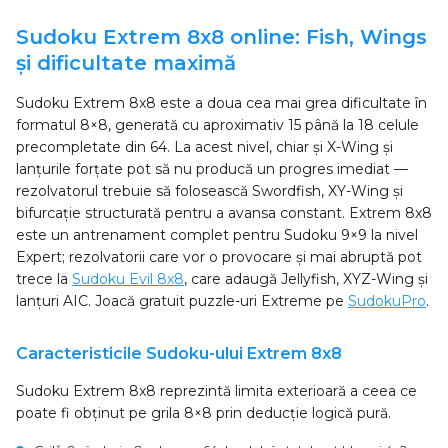
Sudoku Extrem 8x8 online: Fish, Wings
și dificultate maximă
Sudoku Extrem 8x8 este a doua cea mai grea dificultate în
formatul 8×8, generată cu aproximativ 15 până la 18 celule
precompletate din 64. La acest nivel, chiar și X-Wing și
lanțurile forțate pot să nu producă un progres imediat —
rezolvatorul trebuie să folosească Swordfish, XY-Wing și
bifurcație structurată pentru a avansa constant. Extrem 8x8
este un antrenament complet pentru Sudoku 9×9 la nivel
Expert; rezolvatorii care vor o provocare și mai abruptă pot
trece la
Sudoku Evil 8x8
, care adaugă Jellyfish, XYZ-Wing și
lanțuri AIC. Joacă gratuit puzzle-uri Extreme pe
SudokuPro
.
Caracteristicile Sudoku-ului Extrem 8x8
Sudoku Extrem 8x8 reprezintă limita exterioară a ceea ce
poate fi obținut pe grila 8×8 prin deducție logică pură.