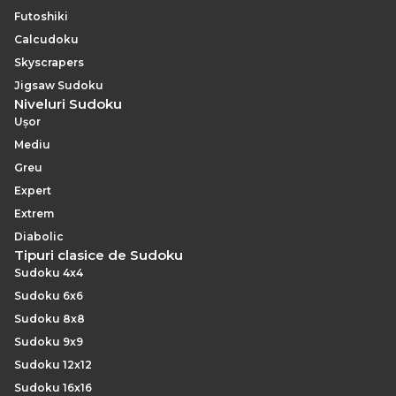
puternic pentru a sparge grupurile de candidați pe
Futoshiki
care nicio tehnică bazată pe unități nu le poate aborda.
Calcudoku
Skyscrapers
Jigsaw Sudoku
Niveluri Sudoku
Ușor
Mediu
Greu
Expert
Extrem
Diabolic
Tipuri clasice de Sudoku
Sudoku 4x4
Sudoku 6x6
Sudoku 8x8
Sudoku 9x9
Sudoku 12x12
Sudoku 16x16