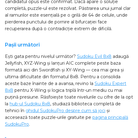
candidatul opus este confirmat. Dacă apare o soluție
completă, puzzle-ul este rezolvat. Păstrarea unui jurnal clar
al ramurilor este esențială pe o grilă de 64 de celule, unde
pierderea punctului de pornire al bifurcației face
recuperarea după o contradicție extrem de dificilă.
Pașii următori
Ești gata pentru nivelul următor?
Sudoku Evil 8x8
adaugă
Jellyfish, XYZ-Wing și lanțuri AIC complete peste baza
formată aici din Swordfish și XY-Wing — cea mai grea și
ultima dificultate din formatul 8x8. Pentru a consolida
aceste baze înainte de a avansa, revino la
Sudoku Expert
8x8
pentru X-Wing și logica triplă într-un mediu cu mai
puțină presiune. Răsfoiește toate nivelurile cu cifre de la opt
la
hub-ul Sudoku 8x8
, studiază biblioteca completă de
tehnici în
ghidul SudokuPro despre cum să joci
și
accesează toate puzzle-urile gratuite pe
pagina principală
SudokuPro
.