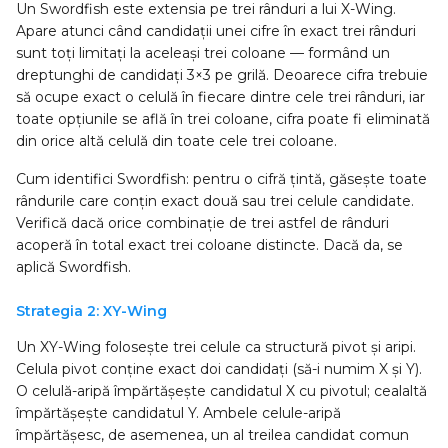
Un Swordfish este extensia pe trei rânduri a lui X-Wing.
Apare atunci când candidații unei cifre în exact trei rânduri
sunt toți limitați la aceleași trei coloane — formând un
dreptunghi de candidați 3×3 pe grilă. Deoarece cifra trebuie
să ocupe exact o celulă în fiecare dintre cele trei rânduri, iar
toate opțiunile se află în trei coloane, cifra poate fi eliminată
din orice altă celulă din toate cele trei coloane.
Cum identifici Swordfish: pentru o cifră țintă, găsește toate
rândurile care conțin exact două sau trei celule candidate.
Verifică dacă orice combinație de trei astfel de rânduri
acoperă în total exact trei coloane distincte. Dacă da, se
aplică Swordfish.
Strategia 2: XY-Wing
Un XY-Wing folosește trei celule ca structură pivot și aripi.
Celula pivot conține exact doi candidați (să-i numim X și Y).
O celulă-aripă împărtășește candidatul X cu pivotul; cealaltă
împărtășește candidatul Y. Ambele celule-aripă
împărtășesc, de asemenea, un al treilea candidat comun