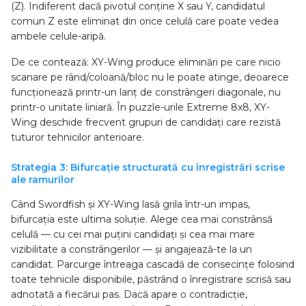
(Z). Indiferent dacă pivotul conține X sau Y, candidatul
comun Z este eliminat din orice celulă care poate vedea
ambele celule-aripă.
De ce contează: XY-Wing produce eliminări pe care nicio
scanare pe rând/coloană/bloc nu le poate atinge, deoarece
funcționează printr-un lanț de constrângeri diagonale, nu
printr-o unitate liniară. În puzzle-urile Extreme 8x8, XY-
Wing deschide frecvent grupuri de candidați care rezistă
tuturor tehnicilor anterioare.
Strategia 3: Bifurcație structurată cu înregistrări scrise
ale ramurilor
Când Swordfish și XY-Wing lasă grila într-un impas,
bifurcația este ultima soluție. Alege cea mai constrânsă
celulă — cu cei mai puțini candidați și cea mai mare
vizibilitate a constrângerilor — și angajează-te la un
candidat. Parcurge întreaga cascadă de consecințe folosind
toate tehnicile disponibile, păstrând o înregistrare scrisă sau
adnotată a fiecărui pas. Dacă apare o contradicție,