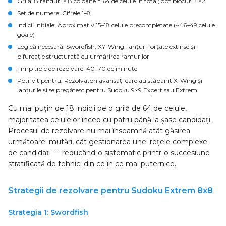
Grilă
: 8 rânduri × 8 coloane = 64 de celule în total; opt blocuri 4×2
Set de numere
: Cifrele 1–8
Indicii inițiale
: Aproximativ 15–18 celule precompletate (~46–49 celule
goale)
Logică necesară
: Swordfish, XY-Wing, lanțuri forțate extinse și
bifurcație structurată cu urmărirea ramurilor
Timp tipic de rezolvare
: 40–70 de minute
Potrivit pentru
: Rezolvatori avansați care au stăpânit X-Wing și
lanțurile și se pregătesc pentru Sudoku 9×9 Expert sau Extrem
Cu mai puțin de 18 indicii pe o grilă de 64 de celule,
majoritatea celulelor încep cu patru până la șase candidați.
Procesul de rezolvare nu mai înseamnă atât găsirea
următoarei mutări, cât gestionarea unei rețele complexe
de candidați — reducând-o sistematic printr-o succesiune
stratificată de tehnici din ce în ce mai puternice.
Strategii de rezolvare pentru Sudoku Extrem 8x8
Strategia 1: Swordfish