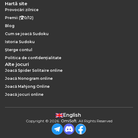
Hartă site
Provocări zilnice
Premii (🏆0/12)
Blog
Cum se joacă Sudoku
Istoria Sudoku
Șterge contul
Politica de confidențialitate
Alte jocuri
Joacă Spider Solitaire online
Joacă Nonogram online
Joacă Mahjong Online
Joacă jocuri online
English
Copyright
©
2026
.
OmiSoft
. All Rights Reserved