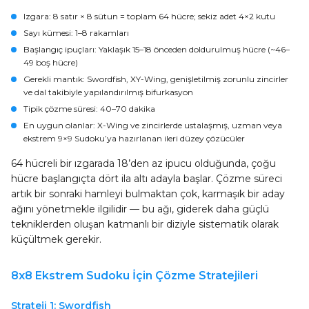
Izgara
: 8 satır × 8 sütun = toplam 64 hücre; sekiz adet 4×2 kutu
Sayı kümesi
: 1–8 rakamları
Başlangıç ipuçları
: Yaklaşık 15–18 önceden doldurulmuş hücre (~46–
49 boş hücre)
Gerekli mantık
: Swordfish, XY-Wing, genişletilmiş zorunlu zincirler
ve dal takibiyle yapılandırılmış bifurkasyon
Tipik çözme süresi
: 40–70 dakika
En uygun olanlar
: X-Wing ve zincirlerde ustalaşmış, uzman veya
ekstrem 9×9 Sudoku’ya hazırlanan ileri düzey çözücüler
64 hücreli bir ızgarada 18’den az ipucu olduğunda, çoğu
hücre başlangıçta dört ila altı adayla başlar. Çözme süreci
artık bir sonraki hamleyi bulmaktan çok, karmaşık bir aday
ağını yönetmekle ilgilidir — bu ağı, giderek daha güçlü
tekniklerden oluşan katmanlı bir diziyle sistematik olarak
küçültmek gerekir.
8x8 Ekstrem Sudoku İçin Çözme Stratejileri
Strateji 1: Swordfish