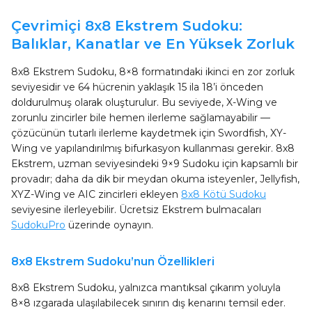
Çevrimiçi 8x8 Ekstrem Sudoku:
Balıklar, Kanatlar ve En Yüksek Zorluk
8x8 Ekstrem Sudoku, 8×8 formatındaki ikinci en zor zorluk
seviyesidir ve 64 hücrenin yaklaşık 15 ila 18’i önceden
doldurulmuş olarak oluşturulur. Bu seviyede, X-Wing ve
zorunlu zincirler bile hemen ilerleme sağlamayabilir —
çözücünün tutarlı ilerleme kaydetmek için Swordfish, XY-
Wing ve yapılandırılmış bifurkasyon kullanması gerekir. 8x8
Ekstrem, uzman seviyesindeki 9×9 Sudoku için kapsamlı bir
provadır; daha da dik bir meydan okuma isteyenler, Jellyfish,
XYZ-Wing ve AIC zincirleri ekleyen
8x8 Kötü Sudoku
seviyesine ilerleyebilir. Ücretsiz Ekstrem bulmacaları
SudokuPro
üzerinde oynayın.
8x8 Ekstrem Sudoku’nun Özellikleri
8x8 Ekstrem Sudoku, yalnızca mantıksal çıkarım yoluyla
8×8 ızgarada ulaşılabilecek sınırın dış kenarını temsil eder.