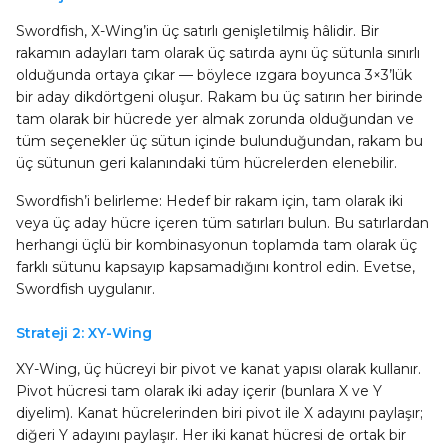
Swordfish, X-Wing’in üç satırlı genişletilmiş hâlidir. Bir
rakamın adayları tam olarak üç satırda aynı üç sütunla sınırlı
olduğunda ortaya çıkar — böylece ızgara boyunca 3×3’lük
bir aday dikdörtgeni oluşur. Rakam bu üç satırın her birinde
tam olarak bir hücrede yer almak zorunda olduğundan ve
tüm seçenekler üç sütun içinde bulunduğundan, rakam bu
üç sütunun geri kalanındaki tüm hücrelerden elenebilir.
Swordfish’i belirleme: Hedef bir rakam için, tam olarak iki
veya üç aday hücre içeren tüm satırları bulun. Bu satırlardan
herhangi üçlü bir kombinasyonun toplamda tam olarak üç
farklı sütunu kapsayıp kapsamadığını kontrol edin. Evetse,
Swordfish uygulanır.
Strateji 2: XY-Wing
XY-Wing, üç hücreyi bir pivot ve kanat yapısı olarak kullanır.
Pivot hücresi tam olarak iki aday içerir (bunlara X ve Y
diyelim). Kanat hücrelerinden biri pivot ile X adayını paylaşır;
diğeri Y adayını paylaşır. Her iki kanat hücresi de ortak bir