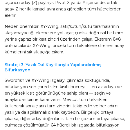
üçüncü aday (Z) paylaşır. Pivot X ya da Y içerse de, ortak
aday Z her iki kanadı aynı anda görebilen tüm hücrelerden
elenir.
Neden önemlidir: XY-Wing, satır/sütun/kutu taramalarının
ulaşamayacağı elemelere yol açar; çünkü doğrusal bir birim
yerine çapraz bir kısıt zinciri üzerinden çalışır. Ekstrem 8×8
bulmacalarda XY-Wing, önceki tüm tekniklere direnen aday
kümelerini sık sık açığa çıkarır.
Strateji 3: Yazılı Dal Kayıtlarıyla Yapılandırılmış
Bifurkasyon
Swordfish ve XY-Wing ızgarayı çıkmaza soktuğunda,
bifurkasyon son çaredir. En kısıtlı hücreyi — en az adaya ve
en yüksek kısıt görünürlüğüne sahip olanı — seçin ve
adaylardan birine karar verin. Mevcut tüm teknikleri
kullanarak sonuçların tam zincirini takip edin ve her adımı
yazılı ya da açıklamalı olarak kaydedin. Bir çelişki ortaya
çıkarsa, diğer aday doğrulanır. Tam bir çözüm ortaya çıkarsa,
bulmaca çözülmüştür. 64 hücreli bir ızgarada, bifurkasyon