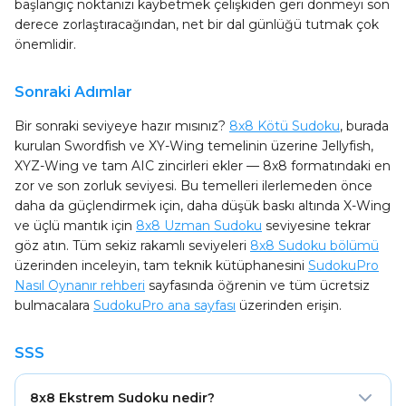
başlangıç noktanızı kaybetmek çelişkiden geri dönmeyi son
derece zorlaştıracağından, net bir dal günlüğü tutmak çok
önemlidir.
Sonraki Adımlar
Bir sonraki seviyeye hazır mısınız?
8x8 Kötü Sudoku
, burada
kurulan Swordfish ve XY-Wing temelinin üzerine Jellyfish,
XYZ-Wing ve tam AIC zincirleri ekler — 8x8 formatındaki en
zor ve son zorluk seviyesi. Bu temelleri ilerlemeden önce
daha da güçlendirmek için, daha düşük baskı altında X-Wing
ve üçlü mantık için
8x8 Uzman Sudoku
seviyesine tekrar
göz atın. Tüm sekiz rakamlı seviyeleri
8x8 Sudoku bölümü
üzerinden inceleyin, tam teknik kütüphanesini
SudokuPro
Nasıl Oynanır rehberi
sayfasında öğrenin ve tüm ücretsiz
bulmacalara
SudokuPro ana sayfası
üzerinden erişin.
SSS
8x8 Ekstrem Sudoku nedir?