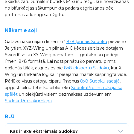
Skaidrs zaru žurnāls ir būtisks 64 šūnu režģī, kur novirzīšanās
no bifurkācijas sākumpunkta padara atgriešanos pēc
pretrunas ārkārtīgi sarežģītu.
Nākamie soļi
Gatavs nākamajam līmenim?
8x8 ļaunais Sudoku
pievieno
Jellyfish, XYZ-Wing un pilnas AIC ķēdes šeit izveidotajam
Swordfish un XY-Wing pamatam — grūtāko un pēdējo
līmeni 8×8 formātā. Lai nostiprinātu šo pamatu pirms
došanās tālāk, atgriezies pie
8x8 ekspertu Sudoku
, kur X-
Wing un trīskāršā loģika ir pieejama mazāk saspringtā vidē.
Pārlūko visus astoņu ciparu līmeņus
8x8 Sudoku sadaļā
,
apgūsti pilnu tehniku bibliotēku
SudokuPro instrukcijā kā
spēlēt
un piekļūsti visiem bezmaksas uzdevumiem
SudokuPro sākumlapā
.
BUJ
Kas ir 8x8 ekstrēmais Sudoku?