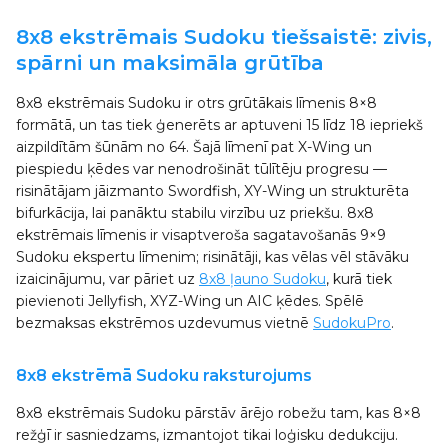
8x8 ekstrēmais Sudoku tiešsaistē: zivis,
spārni un maksimāla grūtība
8x8 ekstrēmais Sudoku ir otrs grūtākais līmenis 8×8
formātā, un tas tiek ģenerēts ar aptuveni 15 līdz 18 iepriekš
aizpildītām šūnām no 64. Šajā līmenī pat X-Wing un
piespiedu ķēdes var nenodrošināt tūlītēju progresu —
risinātājam jāizmanto Swordfish, XY-Wing un strukturēta
bifurkācija, lai panāktu stabilu virzību uz priekšu. 8x8
ekstrēmais līmenis ir visaptveroša sagatavošanās 9×9
Sudoku ekspertu līmenim; risinātāji, kas vēlas vēl stāvāku
izaicinājumu, var pāriet uz
8x8 ļauno Sudoku
, kurā tiek
pievienoti Jellyfish, XYZ-Wing un AIC ķēdes. Spēlē
bezmaksas ekstrēmos uzdevumus vietnē
SudokuPro
.
8x8 ekstrēmā Sudoku raksturojums
8x8 ekstrēmais Sudoku pārstāv ārējo robežu tam, kas 8×8
režģī ir sasniedzams, izmantojot tikai loģisku dedukciju.