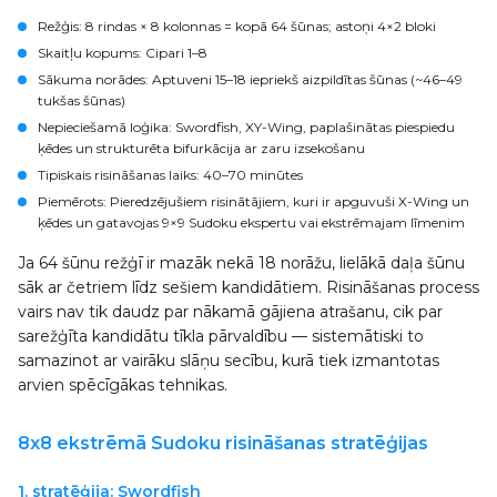
Režģis
: 8 rindas × 8 kolonnas = kopā 64 šūnas; astoņi 4×2 bloki
Skaitļu kopums
: Cipari 1–8
Sākuma norādes
: Aptuveni 15–18 iepriekš aizpildītas šūnas (~46–49
tukšas šūnas)
Nepieciešamā loģika
: Swordfish, XY-Wing, paplašinātas piespiedu
ķēdes un strukturēta bifurkācija ar zaru izsekošanu
Tipiskais risināšanas laiks
: 40–70 minūtes
Piemērots
: Pieredzējušiem risinātājiem, kuri ir apguvuši X-Wing un
ķēdes un gatavojas 9×9 Sudoku ekspertu vai ekstrēmajam līmenim
Ja 64 šūnu režģī ir mazāk nekā 18 norāžu, lielākā daļa šūnu
sāk ar četriem līdz sešiem kandidātiem. Risināšanas process
vairs nav tik daudz par nākamā gājiena atrašanu, cik par
sarežģīta kandidātu tīkla pārvaldību — sistemātiski to
samazinot ar vairāku slāņu secību, kurā tiek izmantotas
arvien spēcīgākas tehnikas.
8x8 ekstrēmā Sudoku risināšanas stratēģijas
1. stratēģija: Swordfish