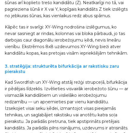
šūnas arī koplieto trešo kandidātu (Z). Neatkarīgi no tā, vai
pagrieziena šūnā ir X vai Y, kopīgais kandidāts Z tiek izslēgts
no jebkuras šūnas, kas vienlaikus redz abus spārnus.
Kāpēc tas ir svarīgi: XY-Wing nodrošina izslēgumus, ko
nevar sasniegt ar rindas, kolonnas vai bloka pārbaudi, jo tas
darbojas caur diagonālu ierobežojumu ķēdi, nevis lineāru
vienību. Ekstrēmos 8x8 uzdevumos XY-Wing bieži atver
kandidātu kopas, kas pretojas visām iepriekšējām tehnikām.
3. stratēģija: strukturēta bifurkācija ar rakstisku zaru
pierakstu
Kad Swordfish un XY-Wing atstāj režģi strupceļā, bifurkācija
ir pēdējais līdzeklis. Izvēlieties visvairāk ierobežoto šūnu — ar
vismazāk kandidātiem un vislielāko ierobežojumu
redzamību — un apņemieties par vienu kandidātu.
Izsekojiet visai seku ķēdei, izmantojot visas pieejamās
tehnikas, un saglabājiet rakstisku vai anotētu katra soļa
pierakstu. Ja parādās pretruna, tiek apstiprināts pretējais
kandidāts. Ja parādās pilns risinājums, uzdevums ir atrisināts.