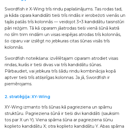
Swordfish ir X-Wing trīs rindu paplašinājums. Tas rodas tad,
ja kāda cipara kandidāti tieši trīs rindās ir ierobežoti vienās un
tajās pašās trīs kolonnās — veidojot 3×3 kandidātu taisnstūri
pāri režģim. Tā kā ciparam jāatrodas tieši vienā šūnā katrā
no šīm trim rindām un visas iespējas atrodas trīs kolonnās,
šo ciparu var izslēgt no jebkuras citas šūnas visās trīs
kolonnās.
Swordfish noteikšana: izvēlētajam ciparam atrodiet visas
rindas, kurās ir tieši divas vai trīs kandidātu šūnas.
Pārbaudiet, vai jebkura trīs šādu rindu kombinācija kopā
aptver tieši trīs atšķirīgas kolonnas. Ja jā, Swordfish ir
piemērojams.
2. stratēģija: XY-Wing
XY-Wing izmanto trīs šūnas kā pagrieziena un spārnu
struktūru. Pagrieziena šūnā ir tieši divi kandidāti (sauksim
tos par X un Y). Viena spārna šūna ar pagrieziena šūnu
koplieto kandidātu X; otra koplieto kandidātu Y. Abas spārna