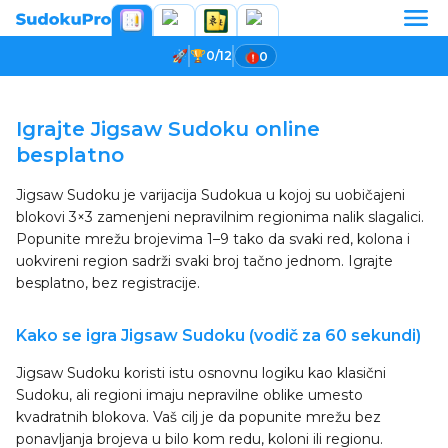
0/12
0
Учитавање игре...
Igrajte Jigsaw Sudoku online
besplatno
Jigsaw Sudoku je varijacija Sudokua u kojoj su uobičajeni
blokovi 3×3 zamenjeni nepravilnim regionima nalik slagalici.
Popunite mrežu brojevima 1–9 tako da svaki red, kolona i
uokvireni region sadrži svaki broj tačno jednom. Igrajte
besplatno, bez registracije.
Kako se igra Jigsaw Sudoku (vodič za 60 sekundi)
Jigsaw Sudoku koristi istu osnovnu logiku kao klasični
Sudoku, ali regioni imaju nepravilne oblike umesto
kvadratnih blokova. Vaš cilj je da popunite mrežu bez
ponavljanja brojeva u bilo kom redu, koloni ili regionu.