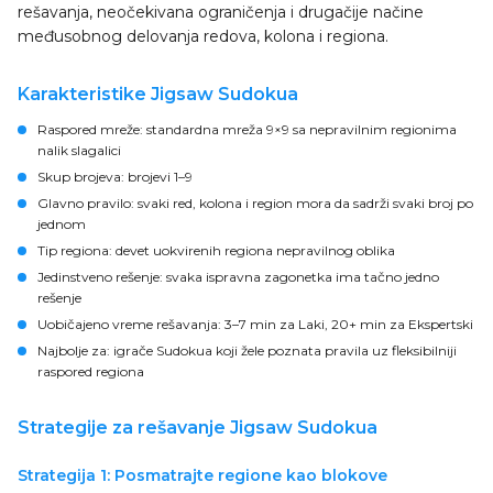
rešavanja, neočekivana ograničenja i drugačije načine
međusobnog delovanja redova, kolona i regiona.
Karakteristike Jigsaw Sudokua
Raspored mreže:
standardna mreža 9×9 sa nepravilnim regionima
nalik slagalici
Skup brojeva:
brojevi 1–9
Glavno pravilo:
svaki red, kolona i region mora da sadrži svaki broj po
jednom
Tip regiona:
devet uokvirenih regiona nepravilnog oblika
Jedinstveno rešenje:
svaka ispravna zagonetka ima tačno jedno
rešenje
Uobičajeno vreme rešavanja:
3–7 min za Laki, 20+ min za Ekspertski
Najbolje za:
igrače Sudokua koji žele poznata pravila uz fleksibilniji
raspored regiona
Strategije za rešavanje Jigsaw Sudokua
Strategija 1: Posmatrajte regione kao blokove