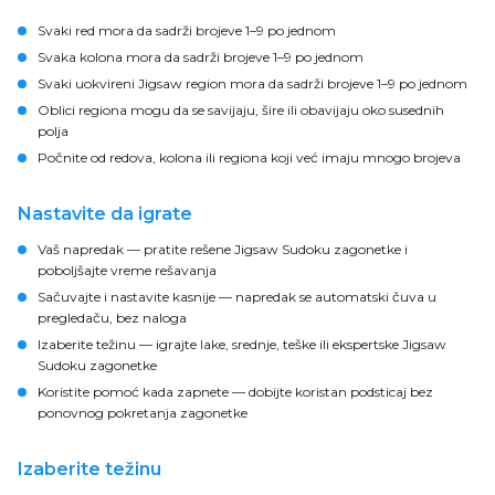
Svaki red mora da sadrži brojeve 1–9 po jednom
Svaka kolona mora da sadrži brojeve 1–9 po jednom
Svaki uokvireni Jigsaw region mora da sadrži brojeve 1–9 po jednom
Oblici regiona mogu da se savijaju, šire ili obavijaju oko susednih
polja
Počnite od redova, kolona ili regiona koji već imaju mnogo brojeva
Nastavite da igrate
Vaš napredak
— pratite rešene Jigsaw Sudoku zagonetke i
poboljšajte vreme rešavanja
Sačuvajte i nastavite kasnije
— napredak se automatski čuva u
pregledaču, bez naloga
Izaberite težinu
— igrajte lake, srednje, teške ili ekspertske Jigsaw
Sudoku zagonetke
Koristite pomoć kada zapnete
— dobijte koristan podsticaj bez
ponovnog pokretanja zagonetke
Izaberite težinu