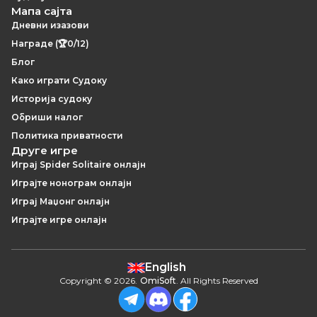
Мапа сајта
Дневни изазови
Награде (🏆0/12)
Блог
Како играти Судоку
Историја судоку
Обриши налог
Политика приватности
Друге игре
Играј Spider Solitaire онлајн
Играјте нонограм онлајн
Играј Маџонг онлајн
Играјте игре онлајн
English
Copyright
©
2026
.
OmiSoft
. All Rights Reserved