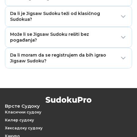
nepravilnim regionima nalik slagalici.
Jigsaw regioni su uokvirene grupe od devet polja.
Da li je Jigsaw Sudoku teži od klasičnog
Svaki region mora da sadrži brojeve 1–9 tačno jednom,
Sudokua?
iako oblik nije pravilan kvadrat.
U početku može delovati teže zato što su regioni
Može li se Jigsaw Sudoku rešiti bez
nepravilni. Kada naučite da pratite granice, logika je
pogađanja?
slična klasičnom Sudokuu.
Da. Dobro napravljena Jigsaw Sudoku zagonetka ima
Da li moram da se registrujem da bih igrao
jedno logičko rešenje do kojeg se dolazi
Jigsaw Sudoku?
zaključivanjem.
Ne. Jigsaw Sudoku možete igrati besplatno na mreži,
bez registracije.
Врсте Судоку
Класични судоку
Килер судоку
Хексадоку судоку
Какуро