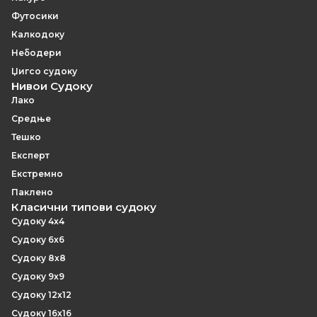
Футосики
Калкодоку
Небодери
Џигсо судоку
Нивои Судоку
Лако
Средње
Тешко
Експерт
Екстремно
Паклено
Класични типови судоку
Судоку 4x4
Судоку 6x6
Судоку 8x8
Судоку 9x9
Судоку 12x12
Судоку 16x16