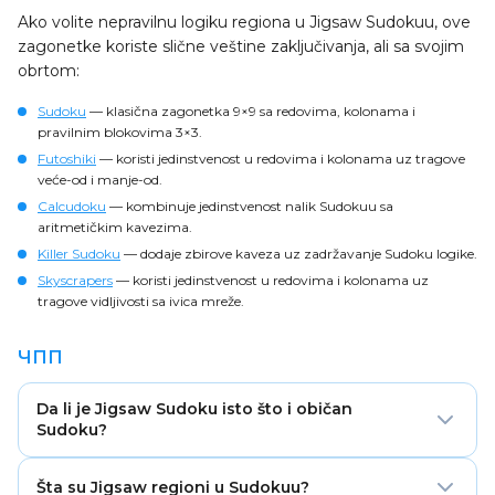
Ako volite nepravilnu logiku regiona u Jigsaw Sudokuu, ove
zagonetke koriste slične veštine zaključivanja, ali sa svojim
obrtom:
Sudoku
— klasična zagonetka 9×9 sa redovima, kolonama i
pravilnim blokovima 3×3.
Futoshiki
— koristi jedinstvenost u redovima i kolonama uz tragove
veće-od i manje-od.
Calcudoku
— kombinuje jedinstvenost nalik Sudokuu sa
aritmetičkim kavezima.
Killer Sudoku
— dodaje zbirove kaveza uz zadržavanje Sudoku logike.
Skyscrapers
— koristi jedinstvenost u redovima i kolonama uz
tragove vidljivosti sa ivica mreže.
ЧПП
Da li je Jigsaw Sudoku isto što i običan
Sudoku?
Jigsaw Sudoku koristi ista pravila za redove i kolone
Šta su Jigsaw regioni u Sudokuu?
kao običan Sudoku, ali su blokovi 3×3 zamenjeni