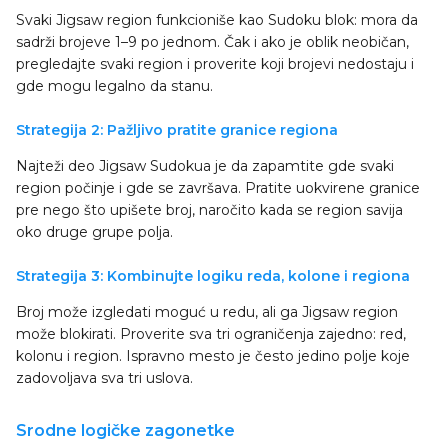
Svaki Jigsaw region funkcioniše kao Sudoku blok: mora da
sadrži brojeve 1–9 po jednom. Čak i ako je oblik neobičan,
pregledajte svaki region i proverite koji brojevi nedostaju i
gde mogu legalno da stanu.
Strategija 2: Pažljivo pratite granice regiona
Najteži deo Jigsaw Sudokua je da zapamtite gde svaki
region počinje i gde se završava. Pratite uokvirene granice
pre nego što upišete broj, naročito kada se region savija
oko druge grupe polja.
Strategija 3: Kombinujte logiku reda, kolone i regiona
Broj može izgledati moguć u redu, ali ga Jigsaw region
može blokirati. Proverite sva tri ograničenja zajedno: red,
kolonu i region. Ispravno mesto je često jedino polje koje
zadovoljava sva tri uslova.
Srodne logičke zagonetke