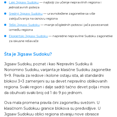
Laki Jigsaw Sudoku
— najbolji za učenje nepravilnih regiona i
jednostavnih poteza
Srednji Jigsaw Sudoku
— uravnotežene zagonetke sa više
zaključivanja na osnovu regiona
Teški Jigsaw Sudoku
— manje očiglednih poteza i jača povezanost
između regiona
Ekspertski Jigsaw Sudoku
— napredne nepravilne Sudoku zagonetke
za iskusne rešavače
Šta je Jigsaw Sudoku?
Jigsaw Sudoku, poznat i kao Nepravilni Sudoku ili
Nonomino Sudoku, varijanta je klasične Sudoku zagonetke
9×9. Pravila za redove i kolone ostaju ista, ali standardni
blokovi 3×3 zamenjeni su sa devet nepravilno oblikovanih
regiona. Svaki region i dalje sadrži tačno devet polja i mora
da obuhvati svaki broj od 1 do 9 po jednom.
Ova mala promena pravila čini zagonetku svežom. U
klasičnom Sudokuu granice blokova su predvidljive. U
Jigsaw Sudokuu oblici regiona stvaraju nove obrasce