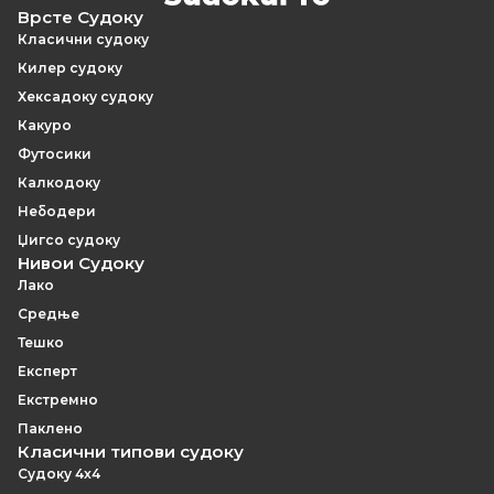
Врсте Судоку
Класични судоку
Килер судоку
Хексадоку судоку
Какуро
Футосики
Калкодоку
Небодери
Џигсо судоку
Нивои Судоку
Лако
Средње
Тешко
Експерт
Екстремно
Паклено
Класични типови судоку
Судоку 4x4