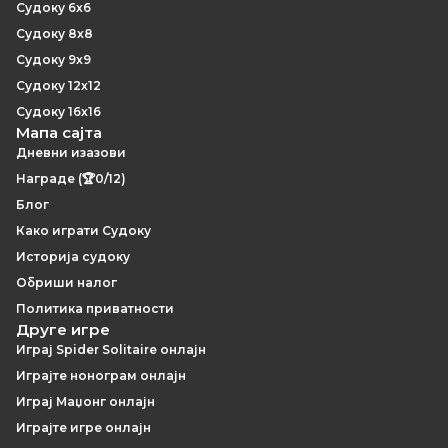
Судоку 6x6
Судоку 8x8
Судоку 9x9
Судоку 12x12
Судоку 16x16
Мапа сајта
Дневни изазови
Награде (🏆0/12)
Блог
Како играти Судоку
Историја судоку
Обриши налог
Политика приватности
Друге игре
Играј Spider Solitaire онлајн
Играјте нонограм онлајн
Играј Маџонг онлајн
Играјте игре онлајн