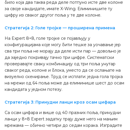
било која два таква реда деле потпуно исте две колоне
за своје кандидате, имате X-Wing. Елиминишите ту
цифру из сваког другог поља у те две колоне.
Стратегија 2: Голе тројке — проширена примена
На Expert 8×8, голе тројке се појављују у
конфигурацијама које могу бити тешке за уочавање јер
сва три поља не морају да деле исти пар — довољно је
да заједно покривају тачно три цифре. Систематски
проверавајте сваку комбинацију од три поља унутар
сваког реда, колоне и блока, уместо да се ослањате на
визуелно скенирање. Труд се исплати: једна гола тројка
на мрежи од 64 поља може да елиминише шест до осам
кандидата у једном потезу.
Стратегија 3: Принудни ланци кроз осам цифара
Са осам цифара и више од 40 празних поља, принудни
ланци у 8×8 Expert задатку трају дуже него на мањим
мрежама — обично четири до седам корака. Изградите