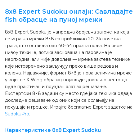
8x8 Expert Sudoku онлајн: Савладајте
fish обрасце на пуној мрежи
8x8 Expert Sudoku је напредна бројевна загонетка која
се игра на мрежи 8×8 са приближно 20–24 почетна
трага, што оставља око 40–44 празна поља. На овом
нивоу тежине, логика заснована на паровима је
неопходна, али није довољна — мрежа захтева технике
које истовремено закључују преко више редова и
колона. Најважније, формат 8×8 је прва величина мреже
у којој се X-Wing образац појављује довољно често да
буде практичан и поуздан алат за решавање.
Експертски 8×8 задаци су место где јака техника одваја
доследне решаваче од оних који се ослањају на
покушаје и грешке. Играјте бесплатне Expert задатке на
SudokuPro
.
Карактеристике 8x8 Expert Sudoku