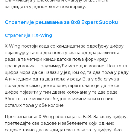
елиминација у блоковима и смањују више листа
кандидата у једном логичком кораку.
Стратегије решавања за 8x8 Expert Sudoku
Стратегија 1: X-Wing
X-Wing постоји када се кандидати за одређену цифру
појављују у тачно два поља у свака од два различита
реда, а та четири кандидатска поља формирају
правоугаоник — заузимајући исте две колоне. Пошто та
цифра мора да се налази у једном од та два поља у реду
A и у једном од та два поља у реду B, а у оба случаја
поља деле само две колоне, гарантовано је да ће се
цифра појавити у тим двема колонама у та два реда.
Због тога се може безбедно елиминисати из свих
осталих поља у обе колоне.
Препознавање X-Wing образаца на 8×8: За сваку цифру,
прегледајте све редове и забележите који од њих
садрже тачно два кандидатска поља за ту цифру. Ако