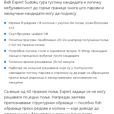
8x8 Expert Sudoku гура густину кандидата и логичку
међузависност до горње границе онога што парови и
закључани кандидати могу да поднесу.
Мрежа
: 8 редова × 8 колона = укупно 64 поља; осам блокова
4×2
Скуп бројева
: цифре 1–8
Почетни трагови
: приближно 20–24 унапред попуњена поља
(~40–44 празна поља)
Потребна логика
: голе и скривене тројке, X-Wing, принудни
ланци и прецизно вођење листе кандидата
Типично време решавања
: 25–40 минута
Најбоље за
: искусне решаваче који су у потпуности
савладали логику парова и спремни су да раде са обрасцима
преко више јединица и закључивањем заснованим на
ланцима
Са више од 40 празних поља, Expert задаци се не могу
решавати по једно поље. Напредак захтева
препознавање структурних образаца — посебно fish
образаца преко редова и колона — који доводе до