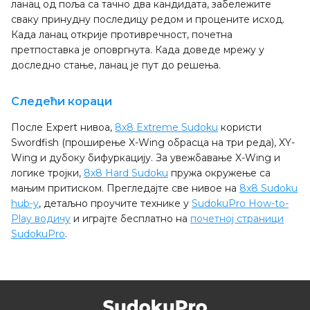
ланац од поља са тачно два кандидата, забележите
сваку принудну последицу редом и процените исход.
Када ланац открије противречност, почетна
претпоставка је оповргнута. Када доведе мрежу у
доследно стање, ланац је пут до решења.
Следећи кораци
После Expert нивоа,
8x8 Extreme Sudoku
користи
Swordfish (проширење X-Wing обрасца на три реда), XY-
Wing и дубоку бифуркацију. За увежбавање X-Wing и
логике тројки,
8x8 Hard Sudoku
пружа окружење са
мањим притиском. Прегледајте све нивое на
8x8 Sudoku
hub-у
, детаљно проучите технике у
SudokuPro How-to-
Play водичу
и играјте бесплатно на
почетној страници
SudokuPro
.