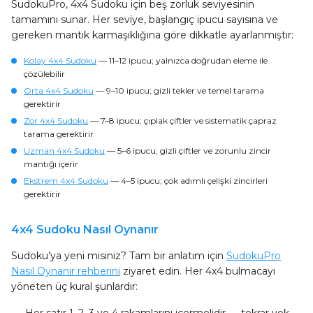
SudokuPro, 4x4 Sudoku için beş zorluk seviyesinin
tamamını sunar. Her seviye, başlangıç ipucu sayısına ve
gereken mantık karmaşıklığına göre dikkatle ayarlanmıştır:
Kolay 4x4 Sudoku
— 11–12 ipucu; yalnızca doğrudan eleme ile
çözülebilir
Orta 4x4 Sudoku
— 9–10 ipucu; gizli tekler ve temel tarama
gerektirir
Zor 4x4 Sudoku
— 7–8 ipucu; çıplak çiftler ve sistematik çapraz
tarama gerektirir
Uzman 4x4 Sudoku
— 5–6 ipucu; gizli çiftler ve zorunlu zincir
mantığı içerir
Ekstrem 4x4 Sudoku
— 4–5 ipucu; çok adımlı çelişki zincirleri
gerektirir
4x4 Sudoku Nasıl Oynanır
Sudoku’ya yeni misiniz? Tam bir anlatım için
SudokuPro
Nasıl Oynanır rehberini
ziyaret edin. Her 4x4 bulmacayı
yöneten üç kural şunlardır: