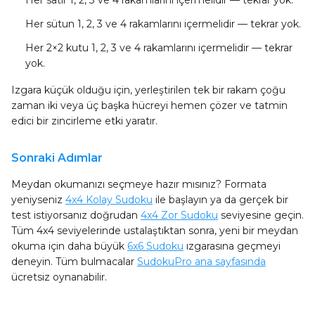
Her satır
1, 2, 3 ve 4 rakamlarını içermelidir — tekrar yok.
Her sütun
1, 2, 3 ve 4 rakamlarını içermelidir — tekrar yok.
Her 2×2 kutu
1, 2, 3 ve 4 rakamlarını içermelidir — tekrar
yok.
Izgara küçük olduğu için, yerleştirilen tek bir rakam çoğu
zaman iki veya üç başka hücreyi hemen çözer ve tatmin
edici bir zincirleme etki yaratır.
Sonraki Adımlar
Meydan okumanızı seçmeye hazır mısınız? Formata
yeniyseniz
4x4 Kolay Sudoku
ile başlayın ya da gerçek bir
test istiyorsanız doğrudan
4x4 Zor Sudoku
seviyesine geçin.
Tüm 4x4 seviyelerinde ustalaştıktan sonra, yeni bir meydan
okuma için daha büyük
6x6 Sudoku
ızgarasına geçmeyi
deneyin. Tüm bulmacalar
SudokuPro ana sayfasında
ücretsiz oynanabilir.