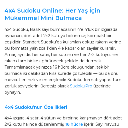
4x4 Sudoku Online: Her Yaş İçin
Mükemmel Mini Bulmaca
4x4 Sudoku, klasik sayı bulmacasının 4’e 4’lük bir ızgarada
oynanan, dört adet 2×2 kutuya bölünmüş kompakt bir
çeşididir. Standart Sudoku’da kullanılan dokuz rakam yerine
bu formatta yalnızca 1’den 4’e kadar olan sayılar kullanılır.
Amaç aynıdır: her satırı, her sütunu ve her 2×2 kutuyu, her
rakam tam bir kez görünecek şekilde doldurmak.
Tamamlanacak yalnızca 16 hücre olduğundan, tek bir
bulmaca iki dakikadan kısa sürede çözülebilir — bu da onu
mevcut en hızlı ve en erişilebilir Sudoku formatı yapar. Tüm
zorluk seviyelerini ücretsiz olarak
SudokuPro
üzerinde
oynayın.
4x4 Sudoku’nun Özellikleri
4x4 ızgara, 4 satır, 4 sütun ve birbirine karışmayan dört adet
2×2 kutu halinde düzenlenmiş
16 hücre
içerir. Sayı havuzu