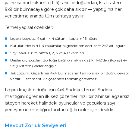
yalnızca dört rakamla (1–4) sınırlı olduğundan, kısıt sistemi
9x9 bir bulmacaya göre çok daha sıkıdır — yaptığınız her
yerleştirme anında tüm tahtaya yayılır.
Temel yapısal özellikler:
Izgara boyutu
: 4 satır × 4 sütun = toplam 16 hücre
Kutular
: Her biri 1–4 rakamlarını gerektiren dört adet 2×2 alt ızgara
Sayı havuzu
: Yalnızca 1, 2, 3 ve 4 rakamları
Başlangıç ipuçları
: Zorluğa bağlı olarak yaklaşık 11–12’den (Kolay) 4–
5’e (Ekstrem) kadar değişir
Tek çözüm
: Geçerli her 4x4 bulmacanın tam olarak bir doğru cevabı
vardır — saf mantıkla çözerken tahmin gerekmez
Izgara küçük olduğu için 4x4 Sudoku, temel Sudoku
mantığını öğrenen ilk kez çözenler, hızlı bir zihinsel egzersiz
isteyen hareket halindeki oyuncular ve çocuklara sayı
yerleştirme mantığını tanıtan eğitimciler için idealdir.
Mevcut Zorluk Seviyeleri