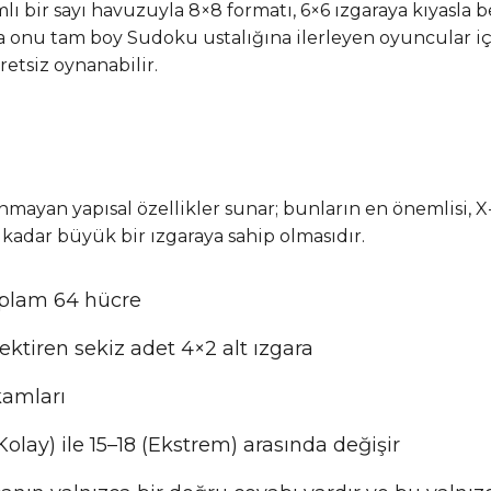
amlı bir sayı havuzuyla 8×8 formatı, 6×6 ızgaraya kıyasl
 da onu tam boy Sudoku ustalığına ilerleyen oyuncular iç
etsiz oynanabilir.
mayan yapısal özellikler sunar; bunların en önemlisi, X
adar büyük bir ızgaraya sahip olmasıdır.
toplam 64 hücre
rektiren sekiz adet 4×2 alt ızgara
rakamları
Kolay) ile 15–18 (Ekstrem) arasında değişir