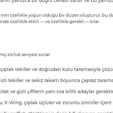
anın yalnızca bir doğru cevabı vardır ve bu yalnızc
erinin özellikle yoğun olduğu bir düzen oluşturur; bu da 
de özellikle etkili — ve özellikle gerekli — kılar.
ş zorluk seviyesi sunar:
ıplak tekiller ve doğrudan kutu taramasıyla çözül
zli tekiller ve sekiz rakam boyunca çapraz tarama
k ve gizli çiftlerin yanı sıra kilitli adaylar gerektir
 X-Wing, çıplak üçlüler ve zorunlu zincirler içerir