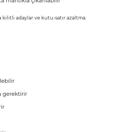
a mantıkla çıkarılabilir
kilitli adaylar ve kutu-satır azaltma
ebilir
 gerektirir
ir