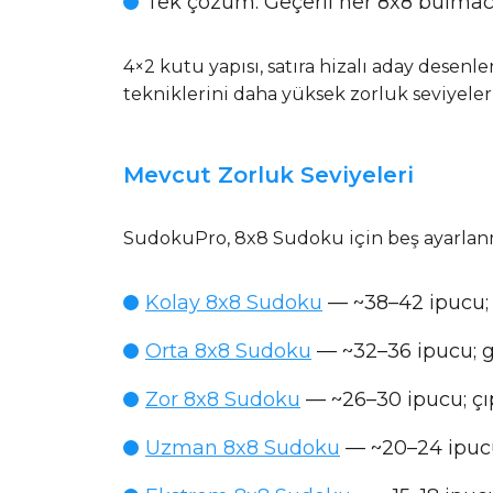
Tek çözüm
: Geçerli her 8x8 bulmac
4×2 kutu yapısı, satıra hizalı aday desenl
tekniklerini daha yüksek zorluk seviyelerin
Mevcut Zorluk Seviyeleri
SudokuPro, 8x8 Sudoku için beş ayarlanmı
Kolay 8x8 Sudoku
— ~38–42 ipucu; ç
Orta 8x8 Sudoku
— ~32–36 ipucu; gi
Zor 8x8 Sudoku
— ~26–30 ipucu; çıpla
Uzman 8x8 Sudoku
— ~20–24 ipucu;