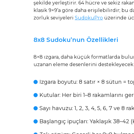
şekilde yerleştirir. 64 hücre ve sekiz rak
klasik 9×9’a göre daha erişilebilirdir; bu
zorluk seviyeleri
SudokuPro
üzerinde ücr
8x8 Sudoku’nun Özellikleri
8×8 ızgara, daha küçük formatlarda bulun
uzanan eleme desenlerini destekleyecek k
Izgara boyutu
: 8 satır × 8 sütun = 
Kutular
: Her biri 1–8 rakamlarını ge
Sayı havuzu
: 1, 2, 3, 4, 5, 6, 7 ve 8 
Başlangıç ipuçları
: Yaklaşık 38–42 (