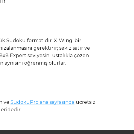
rir
çük Sudoku formatıdır. X-Wing, bir
izalanmasını gerektirir; sekiz satır ve
x8 Expert seviyesini ustalıkla çözen
 aynısını öğrenmiş olurlar.
in ve
SudokuPro ana sayfasında
ücretsiz
eridedir.