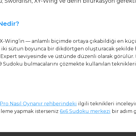
; Swordfish, XY-Wing ve derin bifurkasyon gerekti
Nedir?
e X-Wing’in — anlamlı biçimde ortaya çıkabildiği en kü
e iki sütun boyunca bir dikdörtgen oluşturacak şekilde h
pert seviyesinde ve üstünde düzenli olarak görülür. 8
9 Sudoku bulmacalarını çözmekte kullanılan tekniklerin
ro Nasıl Oynanır rehberindeki
ilgili teknikleri inceley
enileme yapmak isterseniz
6x6 Sudoku merkezi
bir adım g