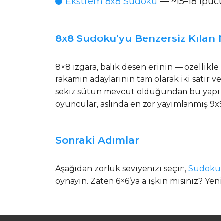
Ekstrem 8x8 Sudoku
— ~15–18 ipucu
8x8 Sudoku’yu Benzersiz Kılan 
8×8 ızgara, balık desenlerinin — özellikl
rakamın adaylarının tam olarak iki satır v
sekiz sütun mevcut olduğundan bu yapı Ex
oyuncular, aslında en zor yayımlanmış 9x
Sonraki Adımlar
Aşağıdan zorluk seviyenizi seçin,
SudokuP
oynayın. Zaten 6×6’ya alışkın mısınız? Y