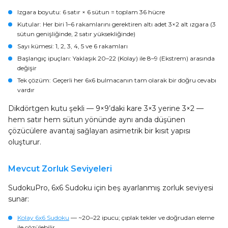
Izgara boyutu
: 6 satır × 6 sütun = toplam 36 hücre
Kutular
: Her biri 1–6 rakamlarını gerektiren altı adet 3×2 alt ızgara (3
sütun genişliğinde, 2 satır yüksekliğinde)
Sayı kümesi
: 1, 2, 3, 4, 5 ve 6 rakamları
Başlangıç ipuçları
: Yaklaşık 20–22 (Kolay) ile 8–9 (Ekstrem) arasında
değişir
Tek çözüm
: Geçerli her 6x6 bulmacanın tam olarak bir doğru cevabı
vardır
Dikdörtgen kutu şekli — 9×9’daki kare 3×3 yerine 3×2 —
hem satır hem sütun yönünde aynı anda düşünen
çözücülere avantaj sağlayan asimetrik bir kısıt yapısı
oluşturur.
Mevcut Zorluk Seviyeleri
SudokuPro, 6x6 Sudoku için beş ayarlanmış zorluk seviyesi
sunar:
Kolay 6x6 Sudoku
— ~20–22 ipucu; çıplak tekler ve doğrudan eleme
ile çözülebilir