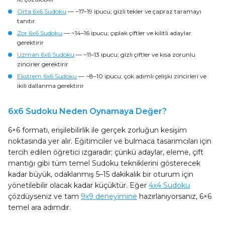
Orta 6x6 Sudoku
— ~17–19 ipucu; gizli tekler ve çapraz taramayı
tanıtır
Zor 6x6 Sudoku
— ~14–16 ipucu; çıplak çiftler ve kilitli adaylar
gerektirir
Uzman 6x6 Sudoku
— ~11–13 ipucu; gizli çiftler ve kısa zorunlu
zincirler gerektirir
Ekstrem 6x6 Sudoku
— ~8–10 ipucu; çok adımlı çelişki zincirleri ve
ikili dallanma gerektirir
6x6 Sudoku Neden Oynamaya Değer?
6×6 formatı, erişilebilirlik ile gerçek zorluğun kesişim
noktasında yer alır. Eğitimciler ve bulmaca tasarımcıları için
tercih edilen öğretici ızgaradır; çünkü adaylar, eleme, çift
mantığı gibi tüm temel Sudoku tekniklerini gösterecek
kadar büyük, odaklanmış 5–15 dakikalık bir oturum için
yönetilebilir olacak kadar küçüktür. Eğer
4x4 Sudoku
çözdüyseniz ve tam
9x9 deneyimine
hazırlanıyorsanız, 6×6
temel ara adımdır.