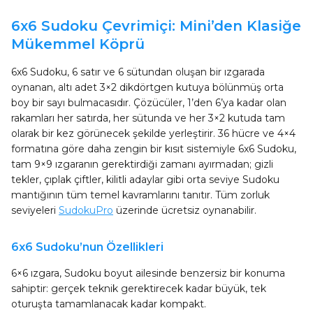
6x6 Sudoku Çevrimiçi: Mini’den Klasiğe
Mükemmel Köprü
6x6 Sudoku, 6 satır ve 6 sütundan oluşan bir ızgarada
oynanan, altı adet 3×2 dikdörtgen kutuya bölünmüş orta
boy bir sayı bulmacasıdır. Çözücüler, 1’den 6’ya kadar olan
rakamları her satırda, her sütunda ve her 3×2 kutuda tam
olarak bir kez görünecek şekilde yerleştirir. 36 hücre ve 4×4
formatına göre daha zengin bir kısıt sistemiyle 6x6 Sudoku,
tam 9×9 ızgaranın gerektirdiği zamanı ayırmadan; gizli
tekler, çıplak çiftler, kilitli adaylar gibi orta seviye Sudoku
mantığının tüm temel kavramlarını tanıtır. Tüm zorluk
seviyeleri
SudokuPro
üzerinde ücretsiz oynanabilir.
6x6 Sudoku’nun Özellikleri
6×6 ızgara, Sudoku boyut ailesinde benzersiz bir konuma
sahiptir: gerçek teknik gerektirecek kadar büyük, tek
oturuşta tamamlanacak kadar kompakt.