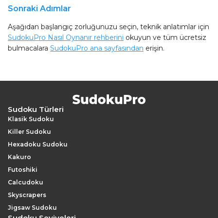
Sonraki Adımlar
Aşağıdan başlangıç zorluğunuzu seçin, teknik anlatımlar için
SudokuPro Nasıl Oynanır rehberini
okuyun ve tüm ücretsiz
bulmacalara
SudokuPro ana sayfasından
erişin.
Sudoku Türleri
Klasik Sudoku
Killer Sudoku
Hexadoku Sudoku
Kakuro
Futoshiki
Calcudoku
Skyscrapers
Jigsaw Sudoku
Sudoku Seviyeleri