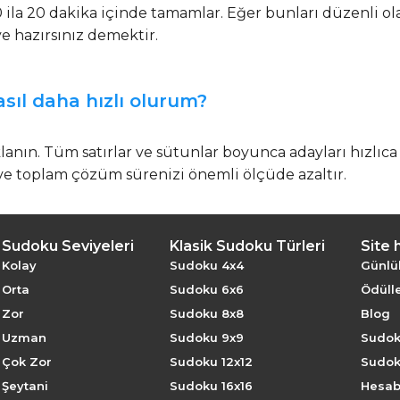
ila 20 dakika içinde tamamlar. Eğer bunları düzenli ol
 hazırsınız demektir.
ıl daha hızlı olurum?
lanın. Tüm satırlar ve sütunlar boyunca adayları hızlıc
ve toplam çözüm sürenizi önemli ölçüde azaltır.
Sudoku Seviyeleri
Klasik Sudoku Türleri
Site 
Kolay
Sudoku 4x4
Günlü
Orta
Sudoku 6x6
Ödülle
Zor
Sudoku 8x8
Blog
Uzman
Sudoku 9x9
Sudok
Çok Zor
Sudoku 12x12
Sudok
Şeytani
Sudoku 16x16
Hesabı