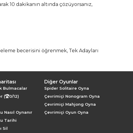
arak 10 dakikanın altında çözüyorsanız,
a eleme becerisini öğrenmek, Tek Adayları
haritası
Diğer Oyunlar
k Bulmacalar
Spider Solitaire Oyna
r (🏆0/12)
Çevrimiçi Nonogram Oyna
Çevrimiçi Mahjong Oyna
u Nasıl Oynanır
Çevrimiçi Oyun Oyna
u Tarihi
 Sil