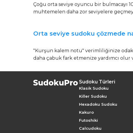
Çoğu orta seviye oyuncu bir bulmacayı 10 
muhtemelen daha zor seviyelere geçmeye
Orta seviye sudoku çözmede nas
"Kurşun kalem notu" verimliliğinize odak
daha çabuk fark etmenize yardımcı olur 
Sudoku Türleri
Klasik Sudoku
Killer Sudoku
Hexadoku Sudoku
Kakuro
Futoshiki
Calcudoku