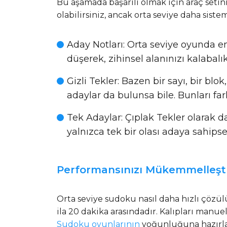
Bu aşamada başarılı olmak için araç setini
olabilirsiniz, ancak orta seviye daha siste
Aday Notları
: Orta seviye oyunda en
düşerek, zihinsel alanınızı kalabalı
Gizli Tekler
: Bazen bir sayı, bir blo
adaylar da bulunsa bile. Bunları fa
Tek Adaylar
: Çıplak Tekler olarak d
yalnızca tek bir olası adaya sahipse
Performansınızı Mükemmelleşti
Orta seviye sudoku nasıl daha hızlı çözül
ila 20 dakika arasındadır. Kalıpları man
Sudoku oyunlarının
yoğunluğuna hazırla