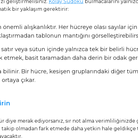
zi geliştirmelisiniz.
Kolay Sudoku
bulmacalarını yalnız
matik bir yaklaşım gerektirir:
 önemli alışkanlıktır. Her hücreye olası sayılar iç
klaştırmadan tablonun mantığını görselleştirebilirs
k, satır veya sütun içinde yalnızca tek bir belirli h
rk etmek, basit taramadan daha derin bir odak gere
a bilinir. Bir hücre, kesişen gruplarındaki diğer tü
 ortaya çıkar.
rin
ür diye merak ediyorsanız, sır not alma verimliliğinizde
uel takip olmadan fark etmede daha yetkin hale geldikç
yacaktır.