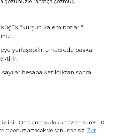
ca gözünüzle rahatça çözmüş
in küçük "kurşun kalem notları"
iniz.
ücreye yerleşebilir; o hücrede başka
ktirir.
m sayılar hesaba katıldıktan sonra
 gizlidir. Ortalama sudoku çözme süresi 10
e temponuz artacak ve sonunda sizi
Zor