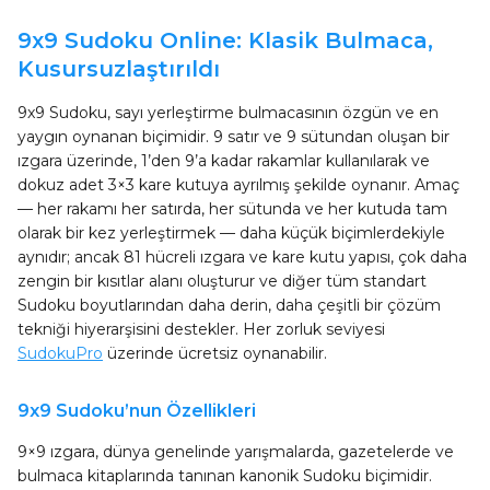
9x9 Sudoku Online: Klasik Bulmaca,
Kusursuzlaştırıldı
9x9 Sudoku, sayı yerleştirme bulmacasının özgün ve en
yaygın oynanan biçimidir. 9 satır ve 9 sütundan oluşan bir
ızgara üzerinde, 1’den 9’a kadar rakamlar kullanılarak ve
dokuz adet 3×3 kare kutuya ayrılmış şekilde oynanır. Amaç
— her rakamı her satırda, her sütunda ve her kutuda tam
olarak bir kez yerleştirmek — daha küçük biçimlerdekiyle
aynıdır; ancak 81 hücreli ızgara ve kare kutu yapısı, çok daha
zengin bir kısıtlar alanı oluşturur ve diğer tüm standart
Sudoku boyutlarından daha derin, daha çeşitli bir çözüm
tekniği hiyerarşisini destekler. Her zorluk seviyesi
SudokuPro
üzerinde ücretsiz oynanabilir.
9x9 Sudoku’nun Özellikleri
9×9 ızgara, dünya genelinde yarışmalarda, gazetelerde ve
bulmaca kitaplarında tanınan kanonik Sudoku biçimidir.