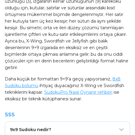
uzunluğu (3), ızgaranın kenar uzunluğunun (9) karekökü
olduğu için, kutular, satırlar ve sütunlar arasındaki kısıt
örtüşmesi mükemmel biçimde dengelenmiştir. Her satır
her kutuyla tam üç kez kesişir; her sütun da aynı şekilde
kesişir. Bu simetri, orta ve ileri düzey çözümü tanımlayan
işaretleme çiftleri ve kutu-satır etkileşimlerini ortaya çıkarır.
Ayrıca bu, X-Wing, Swordfish ve Jellyfish gibi balık
desenlerinin 9×9 ızgarada en eksiksiz ve en çeşitli
biçimlerde ortaya çıkması anlamına gelir; bu da onu ciddi
çözücüler için en derin becerilerin geliştirildiği format haline
getirir.
Daha küçük bir formattan 9×9’a geçiş yapıyorsanız,
8x8
Sudoku bölümü
ihtiyaç duyacağınız X-Wing ve Swordfish
tekniklerini kapsar.
SudokuPro Nasıl Oynanır rehberi
ise
eksiksiz bir teknik kütüphanesi sunar.
SSS
9x9 Sudoku nedir?