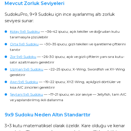
Mevcut Zorluk Seviyeleri
SudokuPro, 9×9 Sudoku için ince ayarlanmış altı zorluk
seviyesi sunar:
Kolay 9x9 Sudoku
— ~36–42 ipucu; açık tekiller ve doğrudan kutu
taramasıyla çözülebilir
Orta 9x9 Sudoku
— ~30–35 ipucu; gizli tekilleri ve işaretleme çiftlerini
tanıtır
Zor 9x9 Sudoku
— ~26–30 ipucu; açık ve gizli çiftlerin yanı sıra kutu-
satır azaltmasını gerektirir
Uzman 9x9 Sudoku
— ~22–25 ipucu; X-Wing, Swordfish ve XY-Wing
gerektirir
Aşırı 9x9 Sudoku
— ~19–22 ipucu; XYZ-Wing, açık/gizli dörtlüler ve
kısa AIC zincirleri gerektirir
Şeytani 9x9 Sudoku
— ~17–21 ipucu; en zor seviye — Jellyfish, tam AIC
ve yapılandırılmış ikili dallanma
9x9 Sudoku Neden Altın Standarttır
3×3 kutu matematiksel olarak özeldir. Kare olduğu ve kenar