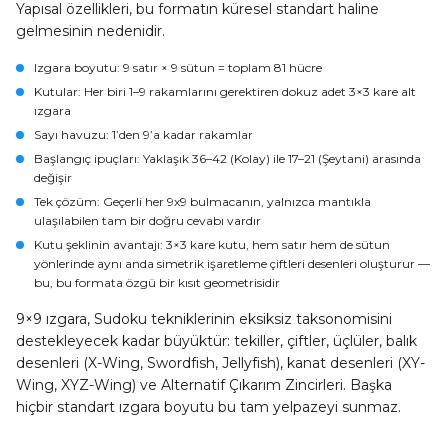
Yapısal özellikleri, bu formatın küresel standart haline
gelmesinin nedenidir.
Izgara boyutu:
9 satır × 9 sütun = toplam 81 hücre
Kutular:
Her biri 1–9 rakamlarını gerektiren dokuz adet 3×3 kare alt
ızgara
Sayı havuzu:
1’den 9’a kadar rakamlar
Başlangıç ipuçları:
Yaklaşık 36–42 (Kolay) ile 17–21 (Şeytani) arasında
değişir
Tek çözüm:
Geçerli her 9x9 bulmacanın, yalnızca mantıkla
ulaşılabilen tam bir doğru cevabı vardır
Kutu şeklinin avantajı:
3×3 kare kutu, hem satır hem de sütun
yönlerinde aynı anda simetrik işaretleme çiftleri desenleri oluşturur —
bu, bu formata özgü bir kısıt geometrisidir
9×9 ızgara, Sudoku tekniklerinin eksiksiz taksonomisini
destekleyecek kadar büyüktür: tekiller, çiftler, üçlüler, balık
desenleri (X-Wing, Swordfish, Jellyfish), kanat desenleri (XY-
Wing, XYZ-Wing) ve Alternatif Çıkarım Zincirleri. Başka
hiçbir standart ızgara boyutu bu tam yelpazeyi sunmaz.