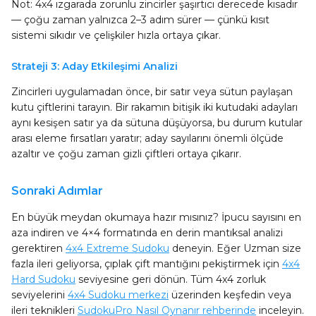
Not: 4x4 ızgarada zorunlu zincirler şaşırtıcı derecede kısadır
— çoğu zaman yalnızca 2–3 adım sürer — çünkü kısıt
sistemi sıkıdır ve çelişkiler hızla ortaya çıkar.
Strateji 3: Aday Etkileşimi Analizi
Zincirleri uygulamadan önce, bir satır veya sütun paylaşan
kutu çiftlerini tarayın. Bir rakamın bitişik iki kutudaki adayları
aynı kesişen satır ya da sütuna düşüyorsa, bu durum kutular
arası eleme fırsatları yaratır; aday sayılarını önemli ölçüde
azaltır ve çoğu zaman gizli çiftleri ortaya çıkarır.
Sonraki Adımlar
En büyük meydan okumaya hazır mısınız? İpucu sayısını en
aza indiren ve 4×4 formatında en derin mantıksal analizi
gerektiren
4x4 Extreme Sudoku
deneyin. Eğer Uzman size
fazla ileri geliyorsa, çıplak çift mantığını pekiştirmek için
4x4
Hard Sudoku
seviyesine geri dönün. Tüm 4x4 zorluk
seviyelerini
4x4 Sudoku merkezi
üzerinden keşfedin veya
ileri teknikleri
SudokuPro Nasıl Oynanır rehberinde
inceleyin.