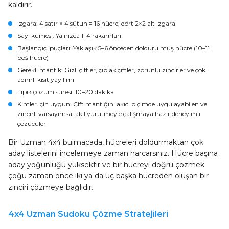
kaldırır.
Izgara
: 4 satır × 4 sütun = 16 hücre; dört 2×2 alt ızgara
Sayı kümesi
: Yalnızca 1–4 rakamları
Başlangıç ipuçları
: Yaklaşık 5–6 önceden doldurulmuş hücre (10–11
boş hücre)
Gerekli mantık
: Gizli çiftler, çıplak çiftler, zorunlu zincirler ve çok
adımlı kısıt yayılımı
Tipik çözüm süresi
: 10–20 dakika
Kimler için uygun
: Çift mantığını akıcı biçimde uygulayabilen ve
zincirli varsayımsal akıl yürütmeyle çalışmaya hazır deneyimli
çözücüler
Bir Uzman 4x4 bulmacada, hücreleri doldurmaktan çok
aday listelerini incelemeye zaman harcarsınız. Hücre başına
aday yoğunluğu yüksektir ve bir hücreyi doğru çözmek
çoğu zaman önce iki ya da üç başka hücreden oluşan bir
zinciri çözmeye bağlıdır.
4x4 Uzman Sudoku Çözme Stratejileri