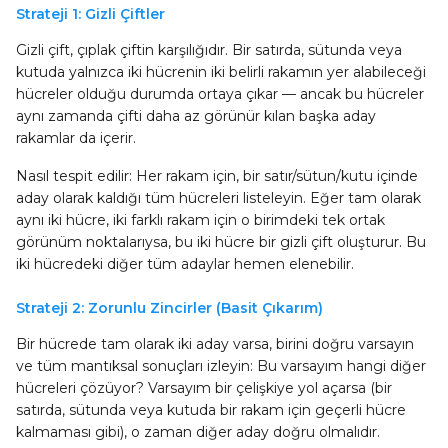
Strateji 1: Gizli Çiftler
Gizli çift, çıplak çiftin karşılığıdır. Bir satırda, sütunda veya
kutuda yalnızca iki hücrenin iki belirli rakamın yer alabileceği
hücreler olduğu durumda ortaya çıkar — ancak bu hücreler
aynı zamanda çifti daha az görünür kılan başka aday
rakamlar da içerir.
Nasıl tespit edilir: Her rakam için, bir satır/sütun/kutu içinde
aday olarak kaldığı tüm hücreleri listeleyin. Eğer tam olarak
aynı iki hücre, iki farklı rakam için o birimdeki tek ortak
görünüm noktalarıysa, bu iki hücre bir gizli çift oluşturur. Bu
iki hücredeki diğer tüm adaylar hemen elenebilir.
Strateji 2: Zorunlu Zincirler (Basit Çıkarım)
Bir hücrede tam olarak iki aday varsa, birini doğru varsayın
ve tüm mantıksal sonuçları izleyin: Bu varsayım hangi diğer
hücreleri çözüyor? Varsayım bir çelişkiye yol açarsa (bir
satırda, sütunda veya kutuda bir rakam için geçerli hücre
kalmaması gibi), o zaman diğer aday doğru olmalıdır.