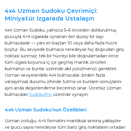
4x4 Uzman Sudoku Çevrimiçi:
Miniyatür Izgarada Ustalaşın
4x4 Uzman Sudoku, yalnızca 5–6 önceden doldurulmuş
ipucuyla 4×4 ızgarada oynanan ileri düzey bir sayı
bulmacasıdır — yani en baştan 10 veya daha fazla hücre
boştur. Bu seviyede bulmaca neredeyse hiç doğrudan giriş
noktası sunmaz; tek bir hücreyi bile doğrulamadan önce
tüm ızgara boyunca iç içe geçmiş mantık zincirleri
kurmanızı ve bunlar üzerinde akıl yürütmenizi gerektirir.
Uzman seviyesindeki 4x4 bulmacalar, birden fazla
varsayımsal durumu zihinde tutma ve bunların sonuçlarını
aynı anda değerlendirme becerinizi sınar. Ücretsiz Uzman
bulmacaları
SudokuPro
üzerinde oynayın.
4x4 Uzman Sudoku’nun Özellikleri
Uzman zorluğu, 4×4 formatını mantıksal sınırına yaklaştırır
ve ipucu sayısı neredeyse tüm bariz giriş noktalarını ortadan