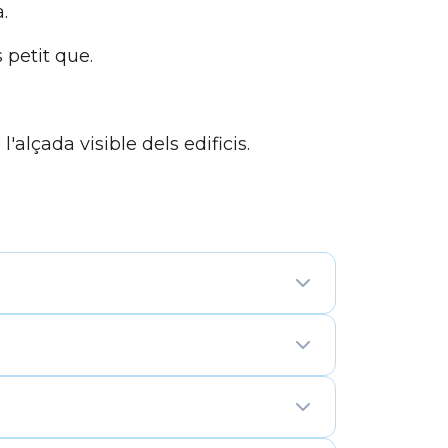
.
 petit que.
alçada visible dels edificis.
itza blocs de 3×3. En lloc d'això, la
de contenir cada número una sola