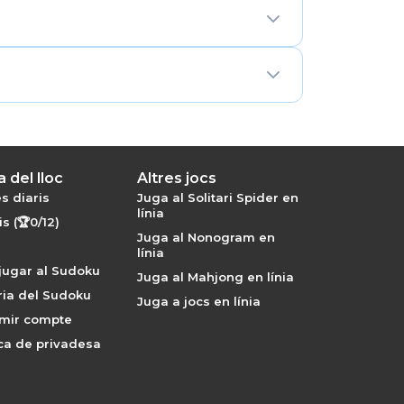
números de la gàbia s'han de sumar,
ions de gàbies, pistes aritmètiques i
 del lloc
Altres jocs
s diaris
Juga al Solitari Spider en
línia
s (🏆0/12)
Juga al Nonogram en
línia
jugar al Sudoku
Juga al Mahjong en línia
ria del Sudoku
Juga a jocs en línia
imir compte
ica de privadesa