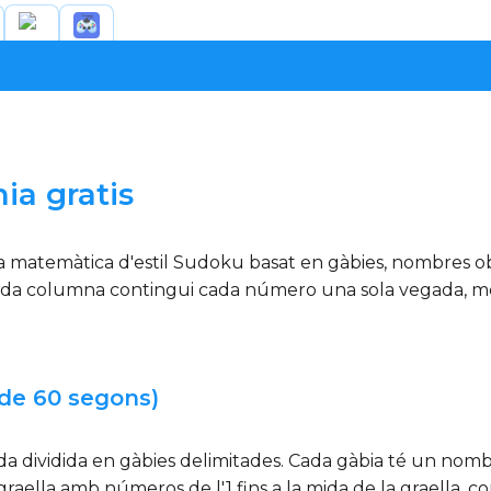
ia gratis
 matemàtica d'estil Sudoku basat en gàbies, nombres obj
ada columna contingui cada número una sola vegada, me
de 60 segons)
a dividida en gàbies delimitades. Cada gàbia té un nom
 graella amb números de l'1 fins a la mida de la graella, co