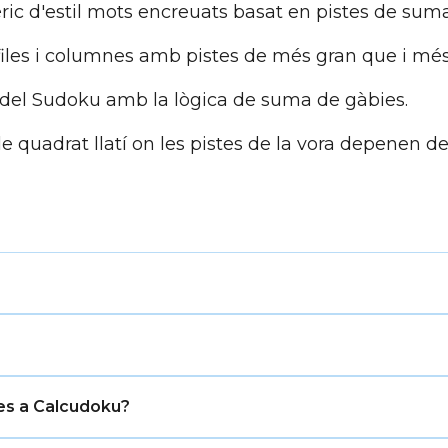
c d'estil mots encreuats basat en pistes de suma
 files i columnes amb pistes de més gran que i més
del Sudoku amb la lògica de suma de gàbies.
quadrat llatí on les pistes de la vora depenen de l'
 d'unicitat en files i columnes que el Sudoku, però no util
ques amb nombres objectiu i operacions.
s a la mida de la graella. Cada fila i cada columna han 
ies a Calcudoku?
 el seu resultat objectiu amb l'operació indicada.