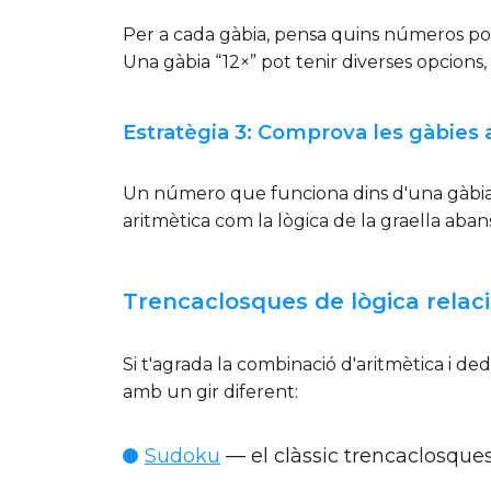
Per a cada gàbia, pensa quins números pode
Una gàbia “12×” pot tenir diverses opcions,
Estratègia 3: Comprova les gàbies 
Un número que funciona dins d'una gàbia p
aritmètica com la lògica de la graella aba
Trencaclosques de lògica relac
Si t'agrada la combinació d'aritmètica i de
amb un gir diferent:
Sudoku
— el clàssic trencaclosques