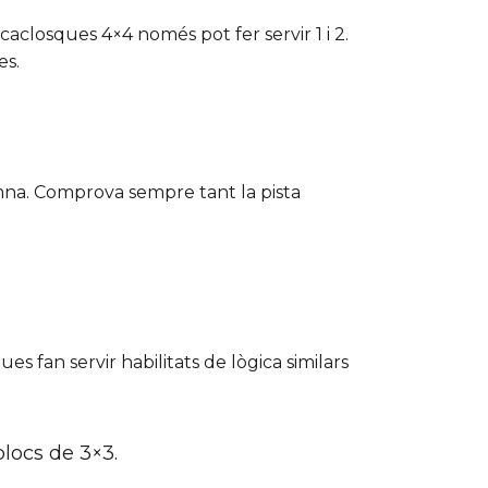
aclosques 4×4 només pot fer servir 1 i 2.
es.
umna. Comprova sempre tant la pista
s fan servir habilitats de lògica similars
locs de 3×3.