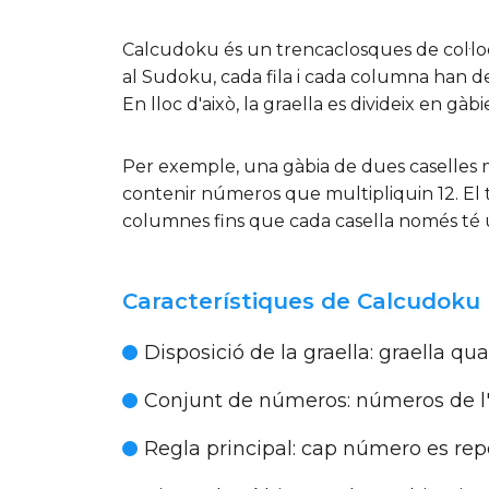
Calcudoku és un trencaclosques de col·lo
al Sudoku, cada fila i cada columna han 
En lloc d'això, la graella es divideix en gàb
Per exemple, una gàbia de dues caselles
contenir números que multipliquin 12. El tr
columnes fins que cada casella només té 
Característiques de Calcudoku
Disposició de la graella:
graella qua
Conjunt de números:
números de l'1
Regla principal:
cap número es repe