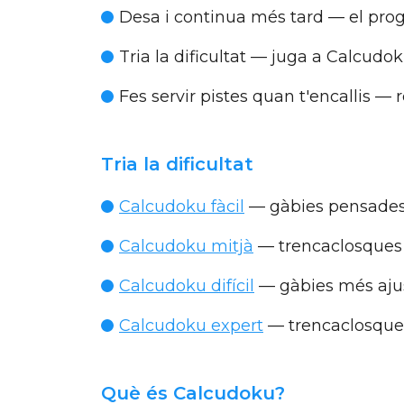
Desa i continua més tard
— el prog
Tria la dificultat
— juga a Calcudoku F
Fes servir pistes quan t'encallis
— r
Tria la dificultat
Calcudoku fàcil
— gàbies pensades p
Calcudoku mitjà
— trencaclosques
Calcudoku difícil
— gàbies més aju
Calcudoku expert
— trencaclosques
Què és Calcudoku?