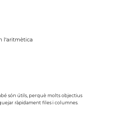
 l'aritmètica
bé són útils, perquè molts objectius
ejar ràpidament files i columnes.