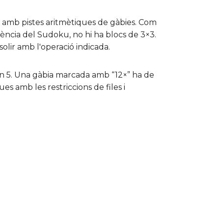
 amb pistes aritmètiques de gàbies. Com
ncia del Sudoku, no hi ha blocs de 3×3.
solir amb l'operació indicada.
n 5. Una gàbia marcada amb “12×” ha de
s amb les restriccions de files i