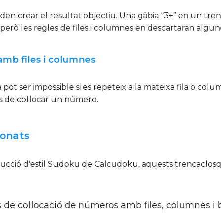
n crear el resultat objectiu. Una gàbia “3+” en un trenc
 però les regles de files i columnes en descartaran algun
amb files i columnes
ot ser impossible si es repeteix a la mateixa fila o col
ns de col·locar un número.
ionats
ducció d'estil Sudoku de Calcudoku, aquests trencaclosque
 de col·locació de números amb files, columnes i b