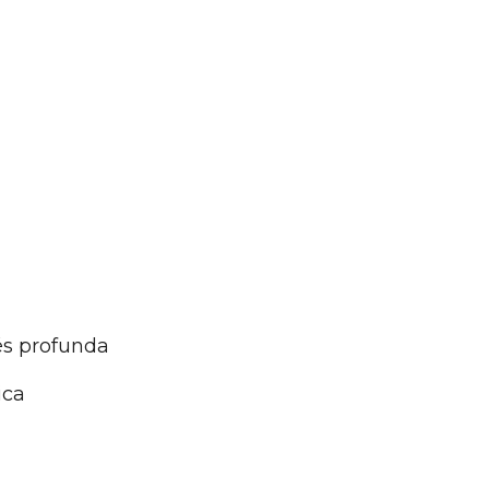
és profunda
ica