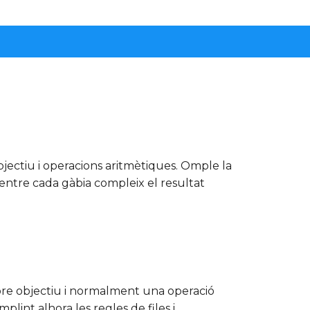
ectiu i operacions aritmètiques. Omple la
ntre cada gàbia compleix el resultat
bre objectiu i normalment una operació
mplint alhora les regles de files i