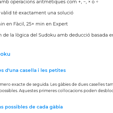
mb operacions aritmètiques com +, −, × o ÷
vàlid té exactament una solució
n en Fàcil, 25+ min en Expert
 de la lògica del Sudoku amb deducció basada en
doku
 d'una casella i les petites
úmero exacte de seguida. Les gàbies de dues caselles tam
sibles. Aquestes primeres col·locacions poden desbloqu
ns possibles de cada gàbia