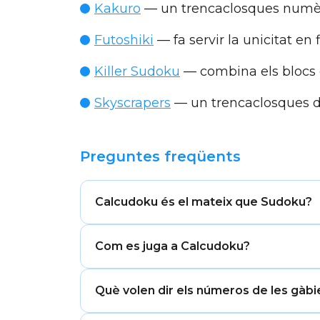
Kakuro
— un trencaclosques numèri
Futoshiki
— fa servir la unicitat en
Killer Sudoku
— combina els blocs 
Skyscrapers
— un trencaclosques de 
Preguntes freqüents
Calcudoku és el mateix que Sudoku?
No. Calcudoku fa servir la mateixa lògica
Com es juga a Calcudoku?
graella es divideix en gàbies matemàti
Omple la graella amb números de l'1 fin
Què volen dir els números de les gàb
vegada, i cada gàbia ha de coincidir amb