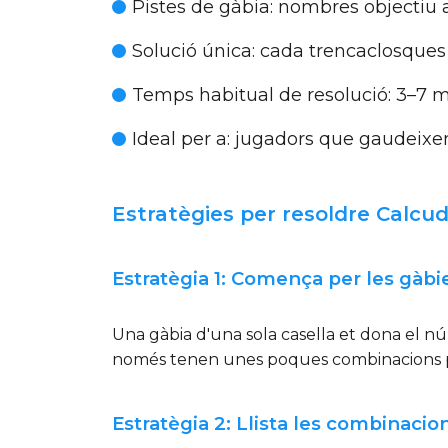
Pistes de gàbia:
nombres objectiu a
Solució única:
cada trencaclosques 
Temps habitual de resolució:
3–7 mi
Ideal per a:
jugadors que gaudeixen
Estratègies per resoldre Calcu
Estratègia 1: Comença per les gàbies
Una gàbia d'una sola casella et dona el n
només tenen unes poques combinacions pos
Estratègia 2: Llista les combinacio