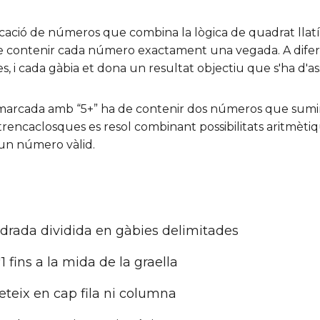
cació de números que combina la lògica de quadrat llatí
de contenir cada número exactament una vegada. A diferè
ies, i cada gàbia et dona un resultat objectiu que s'ha d'as
 marcada amb “5+” ha de contenir dos números que sumi
encaclosques es resol combinant possibilitats aritmètique
un número vàlid.
drada dividida en gàbies delimitades
 fins a la mida de la graella
teix en cap fila ni columna