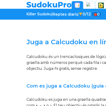
Killer Sudoku
0/12
Reptes diaris
0
Carregant el joc...
Juga a Calcudoku en lín
Calcudoku és un trencaclosques de lògica
graella amb números perquè cada fila i c
objectiu. Juga-hi gratis, sense registre.
Com es juga a Calcudoku (guia 
Calcudoku es juga en una graella quadrad
com +, −, × o ÷. El teu objectiu és omplir la