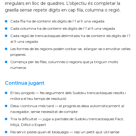
irregulars en lloc de quadres. L’objectiu és completar la
graella sense repetir dígits en cap fila, columna o regió.
Cada fila ha de contenir els dígits de l’1 al 9 una vegada
Cada columna ha de contenir els dígits de l’1 al 9 una vegada
Cada regió de trencaclosques delimitada ha de contenir els dígits de l’1
al 9 una vegada
Les formes de les regions poden corbar-se, allargar-se o envoltar cel·les
properes
Comença per les files, columnes o regions que ja tinguin molts
números
Continua jugant
El teu progrés
— fes seguiment dels Sudoku trencaclosques resolts i
millora el teu temps de resolució
Desa i continua més tard
— el progrés es desa automàticament al
navegador, sense necessitat de compte
Tria la dificultat
— juga a partides de Sudoku trencaclosques Fàcil,
Mitjà, Difícil o Expert
Fes servir pistes quan et bloquegis
— rep un petit ajut útil sense