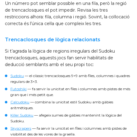
Un número pot semblar possible en una fila, però la regió
de trencaclosques el pot impedir. Revisa les tres
restriccions alhora: fila, columna i regió. Sovint, la col·locació
correcta és l’única cel·la que compleix les tres.
Trencaclosques de lògica relacionats
Si t’agrada la lògica de regions irregulars del Sudoku
trencaclosques, aquests jocs fan servir habilitats de
deducció semblants amb el seu propi toc:
Sudoku
— el clàssic trencaclosques 9×9 amb files, columnes i quadres
regulars de 3×3.
Futoshiki
— fa servir la unicitat en files i columnes amb pistes de més
gran que i més petit que.
Calcudoku
— combina la unicitat estil Sudoku amb gàbies
aritmètiques.
Killer Sudoku
— afegeix sumes de gàbies mantenint la lògica del
Sudoku.
Skyscrapers
— fa servir la unicitat en files i columnes amb pistes de
visibilitat des de les vores de la graella.