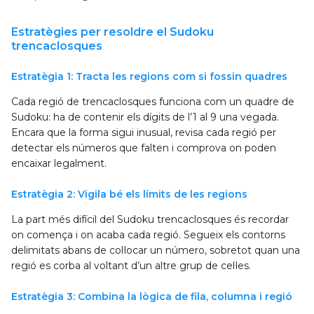
Estratègies per resoldre el Sudoku
trencaclosques
Estratègia 1: Tracta les regions com si fossin quadres
Cada regió de trencaclosques funciona com un quadre de
Sudoku: ha de contenir els dígits de l’1 al 9 una vegada.
Encara que la forma sigui inusual, revisa cada regió per
detectar els números que falten i comprova on poden
encaixar legalment.
Estratègia 2: Vigila bé els límits de les regions
La part més difícil del Sudoku trencaclosques és recordar
on comença i on acaba cada regió. Segueix els contorns
delimitats abans de col·locar un número, sobretot quan una
regió es corba al voltant d’un altre grup de cel·les.
Estratègia 3: Combina la lògica de fila, columna i regió