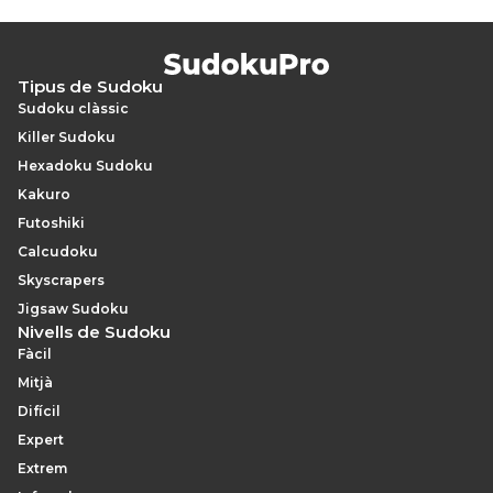
Tipus de Sudoku
Sudoku clàssic
Killer Sudoku
Hexadoku Sudoku
Kakuro
Futoshiki
Calcudoku
Skyscrapers
Jigsaw Sudoku
Nivells de Sudoku
Fàcil
Mitjà
Difícil
Expert
Extrem