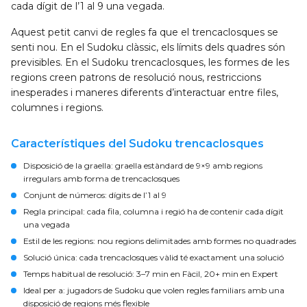
cada dígit de l’1 al 9 una vegada.
Aquest petit canvi de regles fa que el trencaclosques se
senti nou. En el Sudoku clàssic, els límits dels quadres són
previsibles. En el Sudoku trencaclosques, les formes de les
regions creen patrons de resolució nous, restriccions
inesperades i maneres diferents d’interactuar entre files,
columnes i regions.
Característiques del Sudoku trencaclosques
Disposició de la graella:
graella estàndard de 9×9 amb regions
irregulars amb forma de trencaclosques
Conjunt de números:
dígits de l’1 al 9
Regla principal:
cada fila, columna i regió ha de contenir cada dígit
una vegada
Estil de les regions:
nou regions delimitades amb formes no quadrades
Solució única:
cada trencaclosques vàlid té exactament una solució
Temps habitual de resolució:
3–7 min en Fàcil, 20+ min en Expert
Ideal per a:
jugadors de Sudoku que volen regles familiars amb una
disposició de regions més flexible