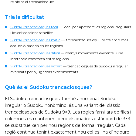
reiniciar el trencaclosques
Tria la dificultat
Sudoku trencaclosques fàcil
— ideal per aprendre les regions irregulars
i les col·locacions senzilles
Sudoku trencaclosques mitjà
— trencaclosques equilibrats amb més
deducció basada en les regions
Sudoku trencaclosques difícil
— menys moviments evidents i una
interacció més forta entre regions
Sudoku trencaclosques expert
— trencaclosques de Sudoku irregular
avançats per a jugadors experimentats
Què és el Sudoku trencaclosques?
El Sudoku trencaclosques, també anomenat Sudoku
irregular o Sudoku nonòmino, és una variant del clàssic
trencaclosques de Sudoku 9×9. Les regles familiars de files i
columnes es mantenen, però els quadres estàndard de 3×3
se substitueixen per nou regions de forma irregular. Cada
regió continua tenint exactament nou cel·les i ha d’incloure