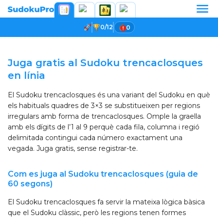
0/12
0
Carregant el joc...
Juga gratis al Sudoku trencaclosques
en línia
El Sudoku trencaclosques és una variant del Sudoku en què
els habituals quadres de 3×3 se substitueixen per regions
irregulars amb forma de trencaclosques. Omple la graella
amb els dígits de l’1 al 9 perquè cada fila, columna i regió
delimitada contingui cada número exactament una
vegada. Juga gratis, sense registrar-te.
Com es juga al Sudoku trencaclosques (guia de
60 segons)
El Sudoku trencaclosques fa servir la mateixa lògica bàsica
que el Sudoku clàssic, però les regions tenen formes