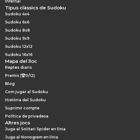
Infernal
Tipus clàssics de Sudoku
Sudoku 4x4
Sudoku 6x6
Sudoku 8x8
Sudoku 9x9
Sudoku 12x12
Sudoku 16x16
Mapa del lloc
Reptes diaris
Premis (🏆0/12)
Blog
Com jugar al Sudoku
Història del Sudoku
Suprimir compte
Política de privadesa
Altres jocs
Juga al Solitari Spider en línia
Juga al Nonogram en línia