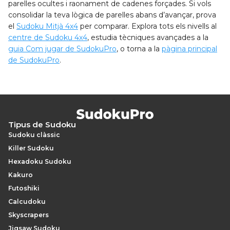
parelles ocultes i raonament de cadenes forçades. Si vols
consolidar la teva lògica de parelles abans d’avançar, prova
el
Sudoku Mitjà 4x4
per comparar. Explora tots els nivells al
centre de Sudoku 4x4
, estudia tècniques avançades a la
guia Com jugar de SudokuPro
, o torna a la
pàgina principal
de SudokuPro
.
Tipus de Sudoku
Sudoku clàssic
Killer Sudoku
Hexadoku Sudoku
Kakuro
Futoshiki
Calcudoku
Skyscrapers
Jigsaw Sudoku