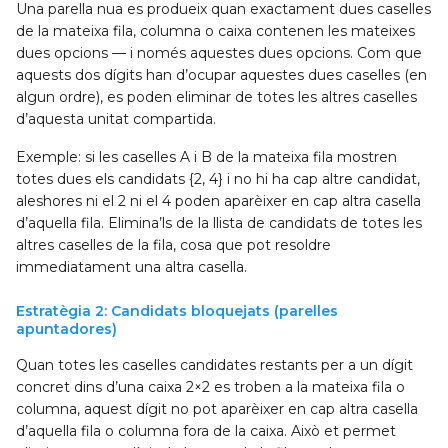
Una parella nua es produeix quan exactament dues caselles
de la mateixa fila, columna o caixa contenen les mateixes
dues opcions — i només aquestes dues opcions. Com que
aquests dos dígits han d’ocupar aquestes dues caselles (en
algun ordre), es poden eliminar de totes les altres caselles
d’aquesta unitat compartida.
Exemple: si les caselles A i B de la mateixa fila mostren
totes dues els candidats {2, 4} i no hi ha cap altre candidat,
aleshores ni el 2 ni el 4 poden aparèixer en cap altra casella
d’aquella fila. Elimina’ls de la llista de candidats de totes les
altres caselles de la fila, cosa que pot resoldre
immediatament una altra casella.
Estratègia 2: Candidats bloquejats (parelles
apuntadores)
Quan totes les caselles candidates restants per a un dígit
concret dins d’una caixa 2×2 es troben a la mateixa fila o
columna, aquest dígit no pot aparèixer en cap altra casella
d’aquella fila o columna fora de la caixa. Això et permet