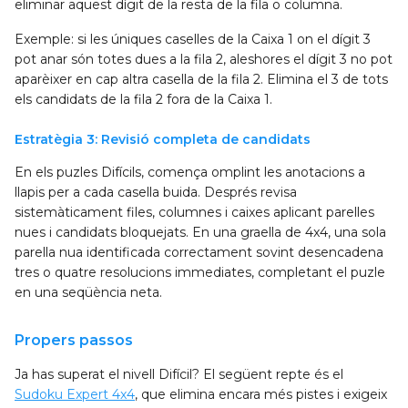
eliminar aquest dígit de la resta de la fila o columna.
Exemple: si les úniques caselles de la Caixa 1 on el dígit 3
pot anar són totes dues a la fila 2, aleshores el dígit 3 no pot
aparèixer en cap altra casella de la fila 2. Elimina el 3 de tots
els candidats de la fila 2 fora de la Caixa 1.
Estratègia 3: Revisió completa de candidats
En els puzles Difícils, comença omplint les anotacions a
llapis per a cada casella buida. Després revisa
sistemàticament files, columnes i caixes aplicant parelles
nues i candidats bloquejats. En una graella de 4x4, una sola
parella nua identificada correctament sovint desencadena
tres o quatre resolucions immediates, completant el puzle
en una seqüència neta.
Propers passos
Ja has superat el nivell Difícil? El següent repte és el
Sudoku Expert 4x4
, que elimina encara més pistes i exigeix