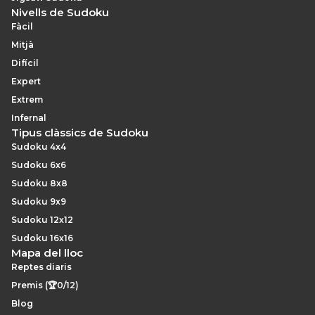
Nivells de Sudoku
Fàcil
Mitjà
Difícil
Expert
Extrem
Infernal
Tipus clàssics de Sudoku
Sudoku 4x4
Sudoku 6x6
Sudoku 8x8
Sudoku 9x9
Sudoku 12x12
Sudoku 16x16
Mapa del lloc
Reptes diaris
Premis (🏆0/12)
Blog