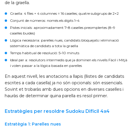
de la graella.
Graella
: 4 files × 4 columnes = 16 caselles; quatre subgrups de 2×2
Conjunt de números
: només els dígits 1–4
Pistes inicials
: aproximadament 7–8 caselles preomplertes (8–9
caselles buides)
Lògica necessària
: parelles nues, candidats bloquejats i eliminació
sistemàtica de candidats a tota la graella
Temps habitual de resolució
: 5–10 minuts
Ideal per a
: resolutors intermedis que ja dominen els nivells Fàcil i Mitjà
i volen passar a la lògica basada en parelles
En aquest nivell, les anotacions a llapis (llistes de candidats
escrites a cada casella) ja no són opcionals: són essencials.
Sovint et trobaràs amb dues opcions en diverses caselles i
hauràs de determinar quina parella es resol primer.
Estratègies per resoldre Sudoku Difícil 4x4
Estratègia 1: Parelles nues