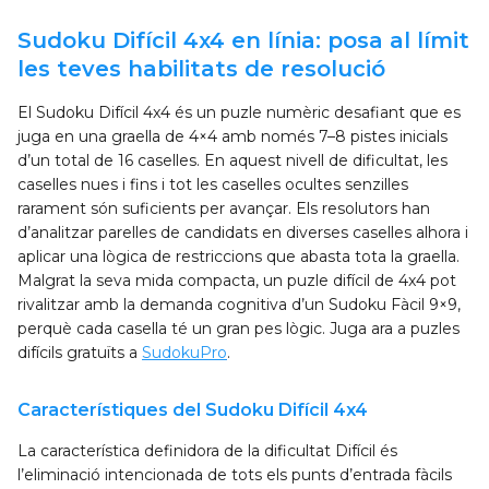
Sudoku Difícil 4x4 en línia: posa al límit
les teves habilitats de resolució
El Sudoku Difícil 4x4 és un puzle numèric desafiant que es
juga en una graella de 4×4 amb només 7–8 pistes inicials
d’un total de 16 caselles. En aquest nivell de dificultat, les
caselles nues i fins i tot les caselles ocultes senzilles
rarament són suficients per avançar. Els resolutors han
d’analitzar parelles de candidats en diverses caselles alhora i
aplicar una lògica de restriccions que abasta tota la graella.
Malgrat la seva mida compacta, un puzle difícil de 4x4 pot
rivalitzar amb la demanda cognitiva d’un Sudoku Fàcil 9×9,
perquè cada casella té un gran pes lògic. Juga ara a puzles
difícils gratuïts a
SudokuPro
.
Característiques del Sudoku Difícil 4x4
La característica definidora de la dificultat Difícil és
l’eliminació intencionada de tots els punts d’entrada fàcils