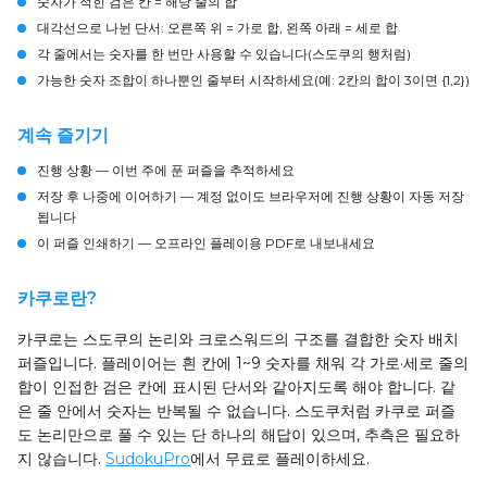
숫자가 적힌 검은 칸 = 해당 줄의 합
대각선으로 나뉜 단서: 오른쪽 위 = 가로 합, 왼쪽 아래 = 세로 합
각 줄에서는 숫자를 한 번만 사용할 수 있습니다(스도쿠의 행처럼)
가능한 숫자 조합이 하나뿐인 줄부터 시작하세요(예: 2칸의 합이 3이면 {1,2})
계속 즐기기
진행 상황
— 이번 주에 푼 퍼즐을 추적하세요
저장 후 나중에 이어하기
— 계정 없이도 브라우저에 진행 상황이 자동 저장
됩니다
이 퍼즐 인쇄하기
— 오프라인 플레이용 PDF로 내보내세요
카쿠로란?
카쿠로는 스도쿠의 논리와 크로스워드의 구조를 결합한 숫자 배치
퍼즐입니다. 플레이어는 흰 칸에 1~9 숫자를 채워 각 가로·세로 줄의
합이 인접한 검은 칸에 표시된 단서와 같아지도록 해야 합니다. 같
은 줄 안에서 숫자는 반복될 수 없습니다. 스도쿠처럼 카쿠로 퍼즐
도 논리만으로 풀 수 있는 단 하나의 해답이 있으며, 추측은 필요하
지 않습니다.
SudokuPro
에서 무료로 플레이하세요.