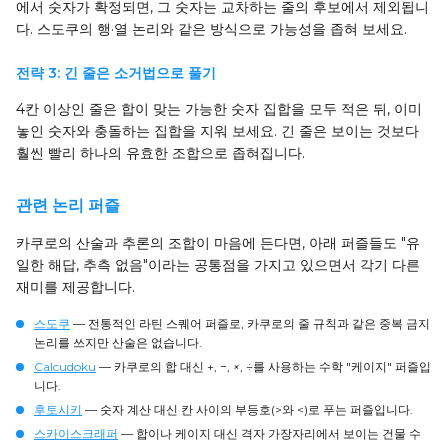
에서 숫자가 확정되면, 그 숫자는 교차하는 줄의 후보에서 제외됩니
다. 스도쿠의 행·열 논리와 같은 방식으로 가능성을 좁혀 보세요.
전략 3: 긴 줄은 소거법으로 풀기
4칸 이상인 줄은 합이 맞는 가능한 숫자 집합을 모두 적은 뒤, 이미
놓인 숫자와 충돌하는 집합을 지워 보세요. 긴 줄은 보이는 것보다
훨씬 빨리 하나의 유효한 조합으로 좁혀집니다.
관련 논리 퍼즐
카쿠로의 산술과 추론의 조합이 마음에 든다면, 아래 퍼즐들도 "유
일한 해답, 추측 없음"이라는 공통점을 가지고 있으면서 각기 다른
재미를 제공합니다.
스도쿠
— 전통적인 라틴 스퀘어 퍼즐로, 카쿠로의 줄 규칙과 같은 중복 금지
논리를 쓰지만 산술은 없습니다.
Calcudoku
— 카쿠로의 합 대신 +, −, ×, ÷를 사용하는 수학 "케이지" 퍼즐입
니다.
후토시키
— 숫자 계산 대신 칸 사이의 부등호(>와 <)로 푸는 퍼즐입니다.
스카이스크래퍼
— 합이나 케이지 대신 격자 가장자리에서 보이는 건물 수