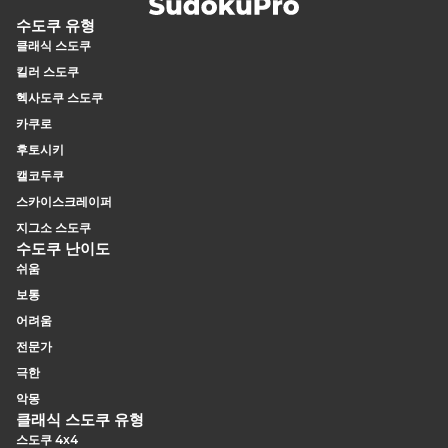
수도쿠 유형
클래식 스도쿠
킬러 스도쿠
헥사도쿠 스도쿠
카쿠로
후토시키
캘코두쿠
스카이스크레이퍼
지그소 스도쿠
수도쿠 난이도
쉬움
보통
어려움
전문가
극한
악몽
클래식 스도쿠 유형
스도쿠 4x4