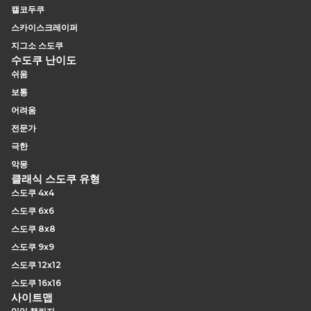
캘코두쿠
스카이스크레이퍼
지그소 스도쿠
수도쿠 난이도
쉬움
보통
어려움
전문가
극한
악몽
클래식 스도쿠 유형
스도쿠 4x4
스도쿠 6x6
스도쿠 8x8
스도쿠 9x9
스도쿠 12x12
스도쿠 16x16
사이트맵