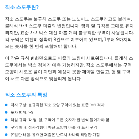
직소 스도쿠란?
직소 스도쿠는 불규칙 스도쿠 또는 노노미노 스도쿠라고도 불리며,
클래식 9×9 스도쿠 퍼즐의 변형입니다. 행과 열 규칙은 그대로 유지
되지만, 표준 3×3 박스 대신 아홉 개의 불규칙한 구역이 사용됩니다.
각 구역은 여전히 정확히 9칸으로 이루어져 있으며, 1부터 9까지의
모든 숫자를 한 번씩 포함해야 합니다.
이 작은 규칙 변화만으로도 퍼즐의 느낌이 새로워집니다. 클래식 스
도쿠에서는 박스 경계가 예측 가능하지만, 직소 스도쿠에서는 구역
모양이 새로운 풀이 패턴과 예상치 못한 제약을 만들고, 행·열·구역
이 서로 다른 방식으로 맞물리게 됩니다.
직소 스도쿠의 특징
격자 구성:
불규칙한 직소 모양 구역이 있는 표준 9×9 격자
숫자 범위:
1–9
핵심 규칙:
각 행, 열, 구역에 모든 숫자가 한 번씩 들어가야 함
구역 형태:
정사각형이 아닌 모양의 아홉 개 표시 구역
유일한 해답:
유효한 퍼즐은 반드시 하나의 해답만 가짐