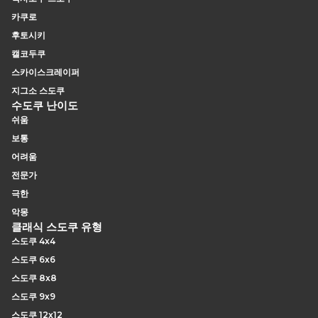
카쿠로
후토시키
캘코두쿠
스카이스크레이퍼
지그소 스도쿠
수도쿠 난이도
쉬움
보통
어려움
전문가
극한
악몽
클래식 스도쿠 유형
스도쿠 4x4
스도쿠 6x6
스도쿠 8x8
스도쿠 9x9
스도쿠 12x12