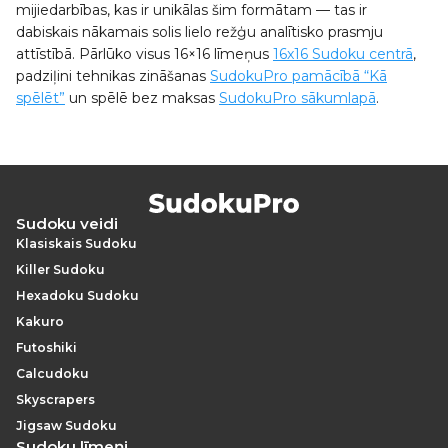
mijiedarbības, kas ir unikālas šim formātam — tas ir
dabiskais nākamais solis lielo režģu analītisko prasmju
attīstībā. Pārlūko visus 16×16 līmeņus
16x16 Sudoku centrā
,
padziļini tehnikas zināšanas
SudokuPro pamācībā “Kā
spēlēt”
un spēlē bez maksas
SudokuPro sākumlapā
.
Sudoku veidi
Klasiskais Sudoku
Killer Sudoku
Hexadoku Sudoku
Kakuro
Futoshiki
Calcudoku
Skyscrapers
Jigsaw Sudoku
Sudoku līmeņi