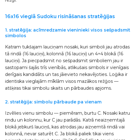
režģī.
16x16 vieglā Sudoku risināšanas stratēģijas
1. stratēģija: acīmredzamie vieninieki visos sešpadsmit
simbolos
Katram tukšajam lauciņam nosaki, kuri simboli jau atrodas
tā rindā (16 lauciņi), kolonnā (16 lauciņi) un 4×4 blokā (16
lauciņi). Ja piecpadsmit no sešpadsmit simboliem jau ir
sastopami šajās trīs vienībās, atlikušais simbols ir vienīgais
derīgais kandidāts un tas jāievieto nekavējoties. Loģika ir
identiska vieglajām mīklām visos mazākos režģos —
atšķiras tikai simbolu skaits un pārbaudes apjoms.
2. stratēģija: simbolu pārbaude pa vienam
Izvēlies vienu simbolu — piemēram, burtu C. Nosaki katru
rindu un kolonnu, kur C jau parādās. Katrā neaizņemtajā
blokā jebkurš lauciņš, kas atrodas jau aizņemtā rindā vai
kolonnā, nevar saturēt C. Ja blokā paliek tikai viens