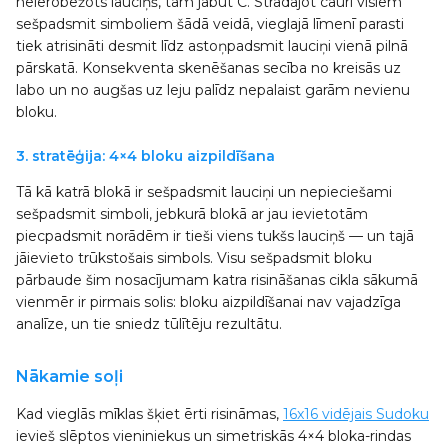
neierobežots lauciņš, tam jābūt C. Strādājot cauri visiem
sešpadsmit simboliem šādā veidā, vieglajā līmenī parasti
tiek atrisināti desmit līdz astoņpadsmit lauciņi vienā pilnā
pārskatā. Konsekventa skenēšanas secība no kreisās uz
labo un no augšas uz leju palīdz nepalaist garām nevienu
bloku.
3. stratēģija: 4×4 bloku aizpildīšana
Tā kā katrā blokā ir sešpadsmit lauciņi un nepieciešami
sešpadsmit simboli, jebkurā blokā ar jau ievietotām
piecpadsmit norādēm ir tieši viens tukšs lauciņš — un tajā
jāievieto trūkstošais simbols. Visu sešpadsmit bloku
pārbaude šim nosacījumam katra risināšanas cikla sākumā
vienmēr ir pirmais solis: bloku aizpildīšanai nav vajadzīga
analīze, un tie sniedz tūlītēju rezultātu.
Nākamie soļi
Kad vieglās mīklas šķiet ērti risināmas,
16x16 vidējais Sudoku
ievieš slēptos vieniniekus un simetriskās 4×4 bloka-rindas