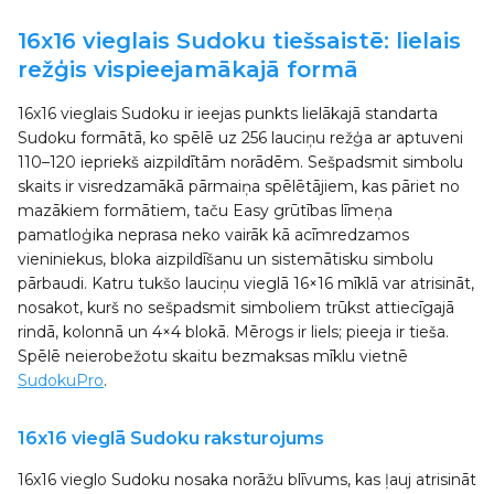
16x16 vieglais Sudoku tiešsaistē: lielais
režģis vispieejamākajā formā
16x16 vieglais Sudoku ir ieejas punkts lielākajā standarta
Sudoku formātā, ko spēlē uz 256 lauciņu režģa ar aptuveni
110–120 iepriekš aizpildītām norādēm. Sešpadsmit simbolu
skaits ir visredzamākā pārmaiņa spēlētājiem, kas pāriet no
mazākiem formātiem, taču Easy grūtības līmeņa
pamatloģika neprasa neko vairāk kā acīmredzamos
vieniniekus, bloka aizpildīšanu un sistemātisku simbolu
pārbaudi. Katru tukšo lauciņu vieglā 16×16 mīklā var atrisināt,
nosakot, kurš no sešpadsmit simboliem trūkst attiecīgajā
rindā, kolonnā un 4×4 blokā. Mērogs ir liels; pieeja ir tieša.
Spēlē neierobežotu skaitu bezmaksas mīklu vietnē
SudokuPro
.
16x16 vieglā Sudoku raksturojums
16x16 vieglo Sudoku nosaka norāžu blīvums, kas ļauj atrisināt