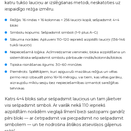
katru tukšo lauciņu ar izslēgšanas metodi, neskatoties uz
iespaidīgo režģa izmēru.
Režģis
: 16 rindas × 16 kolonnas = 256 lauciņi kopā; sešpadsmit 4×4
bloki
Simbolu kopums
: Sešpadsmit simboli (1–9 plus A–G)
Sākuma norādes
: Aptuveni 110–120 iepriekš aizpildīti lauciņi (136–146
tukši lauciņi)
Nepieciešamā loģika
: Acīmredzamie vieninieki, bloka aizpildīšana un
sistemātiska sešpadsmit simbolu pārbaude rindās/kolonnās/blokos
Tipiska risināšanas ilgums
: 30–60 minūtes
Piemērots
: Spēlētājiem, kuri apguvuši mazākus režģus un vēlas
pirmo reizi izbaudīt pilno 16×16 mērogu, vai tiem, kas vēlas garāku,
aizraujošu mīklu sesiju bez nepieciešamības izmantot sarežģītas
tehnikas
Katrs 4×4 bloks satur sešpadsmit lauciņus un tam jāietver
visi sešpadsmit simboli. Ar vairāk nekā 110 iepriekš
aizpildītām norādēm vieglajā līmenī bieži sastopami gandrīz
pilni bloki — ar četrpadsmit vai piecpadsmit no sešpadsmit
simboliem — un tie nodrošina ātrākos atsevišķos gājienus