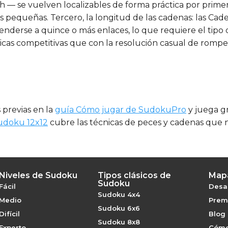
sh — se vuelven localizables de forma práctica por prime
 pequeñas. Tercero, la longitud de las cadenas: las Cad
erse a quince o más enlaces, lo que requiere el tipo d
as competitivas que con la resolución casual de rompe
s previas en la
guía Cómo jugar de SudokuPro
y juega gr
udoku 12x12
cubre las técnicas de peces y cadenas que ne
Niveles de Sudoku
Tipos clásicos de
Mapa
Sudoku
Fácil
Desaf
Sudoku 4x4
Medio
Premi
Sudoku 6x6
Difícil
Blog
Sudoku 8x8
Experto
Cómo