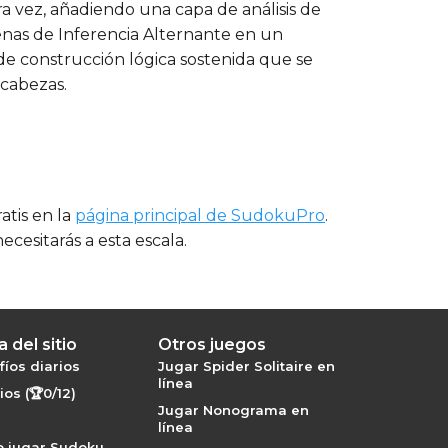
ra vez, añadiendo una capa de análisis de
enas de Inferencia Alternante en un
e construcción lógica sostenida que se
cabezas.
atis en la
página principal de SudokuPro
.
cesitarás a esta escala.
 del sitio
Otros juegos
íos diarios
Jugar Spider Solitaire en
línea
os (🏆0/12)
Jugar Nonograma en
línea
 jugar Sudoku