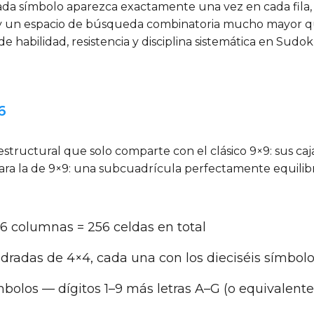
ada símbolo aparezca exactamente una vez en cada fila,
os y un espacio de búsqueda combinatoria mucho mayor 
de habilidad, resistencia y disciplina sistemática en Sudok
6
tructural que solo comparte con el clásico 9×9: sus caja
para la de 9×9: una subcuadrícula perfectamente equilibr
 × 16 columnas = 256 celdas en total
adradas de 4×4, cada una con los dieciséis símbol
ímbolos — dígitos 1–9 más letras A–G (o equivalente