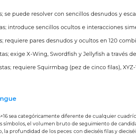
s; se puede resolver con sencillos desnudos y esca
s; introduce sencillos ocultos e interacciones simé
; requiere pares desnudos y ocultos en 120 comb
as; exige X-Wing, Swordfish y Jellyfish a través de
tas; requiere Squirmbag (pez de cinco filas), XY
ingue
6×16 sea categóricamente diferente de cualquier cuadr
iséis símbolos, el volumen bruto de seguimiento de candi
a profundidad de los peces: con dieciséis filas y diecis