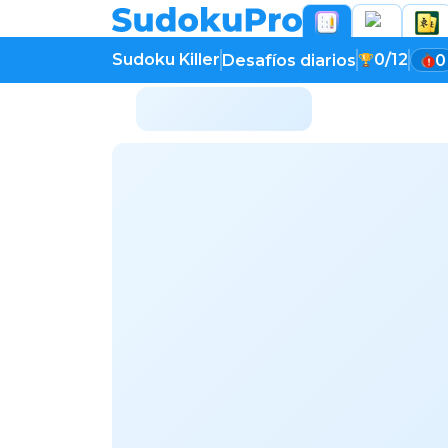
Sudoku Killer
0/12
Desafíos diarios
0