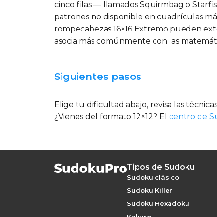
cinco filas — llamados Squirmbag o Starfi
patrones no disponible en cuadrículas más
rompecabezas 16×16 Extremo pueden extend
asocia más comúnmente con las matemátic
Siguientes pasos
Elige tu dificultad abajo, revisa las técnica
¿Vienes del formato 12×12? El
centro de S
Tipos de Sudoku
Sudoku clásico
Sudoku Killer
Sudoku Hexadoku
Kakuro