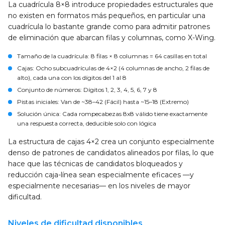
La cuadrícula 8×8 introduce propiedades estructurales que
no existen en formatos más pequeños, en particular una
cuadrícula lo bastante grande como para admitir patrones
de eliminación que abarcan filas y columnas, como X-Wing.
Tamaño de la cuadrícula
: 8 filas × 8 columnas = 64 casillas en total
Cajas
: Ocho subcuadrículas de 4×2 (4 columnas de ancho, 2 filas de
alto), cada una con los dígitos del 1 al 8
Conjunto de números
: Dígitos 1, 2, 3, 4, 5, 6, 7 y 8
Pistas iniciales
: Van de ~38–42 (Fácil) hasta ~15–18 (Extremo)
Solución única
: Cada rompecabezas 8x8 válido tiene exactamente
una respuesta correcta, deducible solo con lógica
La estructura de cajas 4×2 crea un conjunto especialmente
denso de patrones de candidatos alineados por filas, lo que
hace que las técnicas de candidatos bloqueados y
reducción caja-línea sean especialmente eficaces —y
especialmente necesarias— en los niveles de mayor
dificultad.
Niveles de dificultad disponibles