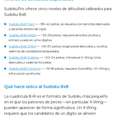
SudokuPro ofrece cinco niveles de dificultad calibrados para
Sudoku 8x8:
Sudoku 8x8 Fácil
— ~38–42 pistas; se resuelve con sencillos desnudos
y escaneo directo de cajas
Sudoku 8x8 Medio
— ~32–36 pistas; requiere sencillos ocultos y
entrecruzado en ocho dígitos
Sudoku 8x8 Difícil
— ~26–30 pistas; exige pares desnudos y ocultos,
además de candidatos bloqueados
Sudoku 8x8 Experto
— ~20–24 pistas; introduce X-Wing, tríos
desnudos y cadenas forzadas
Sudoku 8x8 Extremo
— ~15–18 pistas; requiere Swordfish, XY-Wing y
bifurcación profunda
Qué hace único al Sudoku 8x8
La cuadrícula 8×8 es el formato de Sudoku más pequeño
en el que los patrones de peces —en particular X-Wing—
pueden aparecer de forma significativa. Un X-Wing
requiere que los candidatos de un dígito se alineen