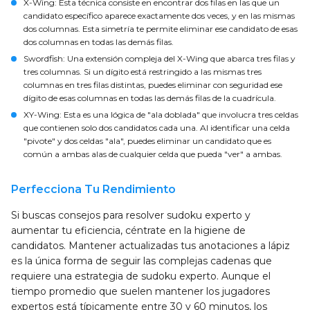
X-Wing
: Esta técnica consiste en encontrar dos filas en las que un
candidato específico aparece exactamente dos veces, y en las mismas
dos columnas. Esta simetría te permite eliminar ese candidato de esas
dos columnas en todas las demás filas.
Swordfish
: Una extensión compleja del X-Wing que abarca tres filas y
tres columnas. Si un dígito está restringido a las mismas tres
columnas en tres filas distintas, puedes eliminar con seguridad ese
dígito de esas columnas en todas las demás filas de la cuadrícula.
XY-Wing
: Esta es una lógica de "ala doblada" que involucra tres celdas
que contienen solo dos candidatos cada una. Al identificar una celda
"pivote" y dos celdas "ala", puedes eliminar un candidato que es
común a ambas alas de cualquier celda que pueda "ver" a ambas.
Perfecciona Tu Rendimiento
Si buscas consejos para resolver sudoku experto y
aumentar tu eficiencia, céntrate en la higiene de
candidatos. Mantener actualizadas tus anotaciones a lápiz
es la única forma de seguir las complejas cadenas que
requiere una estrategia de sudoku experto. Aunque el
tiempo promedio que suelen mantener los jugadores
expertos está típicamente entre 30 y 60 minutos, los