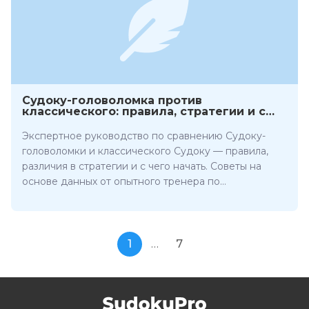
Судоку-головоломка против
классического: правила, стратегии и с
чего начать
Экспертное руководство по сравнению Судоку-
головоломки и классического Судоку — правила,
различия в стратегии и с чего начать. Советы на
основе данных от опытного тренера по
головоломкам.
1
…
7