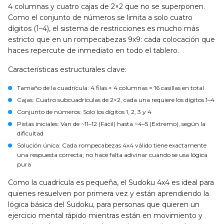
4 columnas y cuatro cajas de 2×2 que no se superponen.
Como el conjunto de números se limita a solo cuatro
dígitos (1–4), el sistema de restricciones es mucho más
estricto que en un rompecabezas 9x9: cada colocación que
haces repercute de inmediato en todo el tablero.
Características estructurales clave:
Tamaño de la cuadrícula
: 4 filas × 4 columnas = 16 casillas en total
Cajas
: Cuatro subcuadrículas de 2×2, cada una requiere los dígitos 1–4
Conjunto de números
: Solo los dígitos 1, 2, 3 y 4
Pistas iniciales
: Van de ~11–12 (Fácil) hasta ~4–5 (Extremo), según la
dificultad
Solución única
: Cada rompecabezas 4x4 válido tiene exactamente
una respuesta correcta; no hace falta adivinar cuando se usa lógica
pura
Como la cuadrícula es pequeña, el Sudoku 4x4 es ideal para
quienes resuelven por primera vez y están aprendiendo la
lógica básica del Sudoku, para personas que quieren un
ejercicio mental rápido mientras están en movimiento y