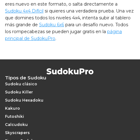
eres nuevo en este formato, o salta directamente a
Sudoku 4x4 Difícil
si quieres una verdadera prueba. Una vez
que domines todos los niveles 4x4, intenta subir al tablero
más grande de
Sudoku 6x6
para un desafío nuevo. Todos
los rompecabezas se pueden jugar gratis en la
página
principal de SudokuPro
.
Tipos de Sudoku
Sudoku clásico
Sudoku Killer
Sudoku Hexadoku
Kakuro
Futoshiki
Calcudoku
Skyscrapers