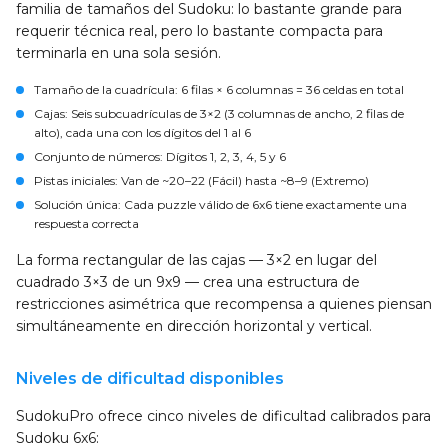
familia de tamaños del Sudoku: lo bastante grande para
requerir técnica real, pero lo bastante compacta para
terminarla en una sola sesión.
Tamaño de la cuadrícula
: 6 filas × 6 columnas = 36 celdas en total
Cajas
: Seis subcuadrículas de 3×2 (3 columnas de ancho, 2 filas de
alto), cada una con los dígitos del 1 al 6
Conjunto de números
: Dígitos 1, 2, 3, 4, 5 y 6
Pistas iniciales
: Van de ~20–22 (Fácil) hasta ~8–9 (Extremo)
Solución única
: Cada puzzle válido de 6x6 tiene exactamente una
respuesta correcta
La forma rectangular de las cajas — 3×2 en lugar del
cuadrado 3×3 de un 9x9 — crea una estructura de
restricciones asimétrica que recompensa a quienes piensan
simultáneamente en dirección horizontal y vertical.
Niveles de dificultad disponibles
SudokuPro ofrece cinco niveles de dificultad calibrados para
Sudoku 6x6: