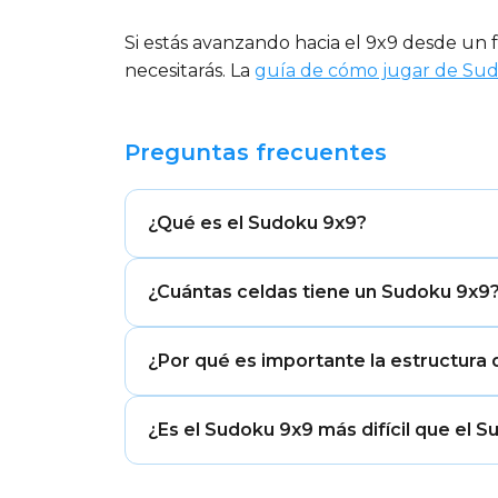
Si estás avanzando hacia el 9x9 desde un
necesitarás. La
guía de cómo jugar de Su
Preguntas frecuentes
¿Qué es el Sudoku 9x9?
El Sudoku 9x9 es la forma clásica y r
¿Cuántas celdas tiene un Sudoku 9x9
cuadrícula de 9 filas y 9 columnas divid
aparezca exactamente una vez en cada f
Una cuadrícula de Sudoku 9×9 contiene 8
estándar usado en competiciones de t
¿Por qué es importante la estructura 
previamente 36–42 de esas celdas, dej
que requiere el análisis lógico más pro
La caja cuadrada de 3×3 crea un sistem
¿Es el Sudoku 9x9 más difícil que el 
cada caja exactamente en tres celdas. Es
peces (X-Wing, Swordfish, Jellyfish) e
A niveles de dificultad comparables, sí.
con cajas rectangulares.