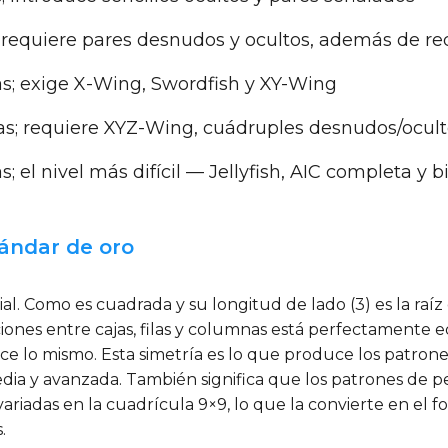
requiere pares desnudos y ocultos, además de red
s; exige X-Wing, Swordfish y XY-Wing
as; requiere XYZ-Wing, cuádruples desnudos/ocult
s; el nivel más difícil — Jellyfish, AIC completa y 
tándar de oro
. Como es cuadrada y su longitud de lado (3) es la raíz 
ciones entre cajas, filas y columnas está perfectamente eq
 lo mismo. Esta simetría es lo que produce los patrones
edia y avanzada. También significa que los patrones de p
riadas en la cuadrícula 9×9, lo que la convierte en el f
.