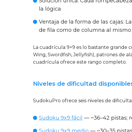
Solución única:
Cada rompecabezas 
la lógica
Ventaja de la forma de las cajas:
La
de fila como de columna al mismo 
La cuadrícula 9×9 es lo bastante grande co
Wing, Swordfish, Jellyfish), patrones de 
cuadrícula ofrece este rango completo.
Niveles de dificultad disponible
SudokuPro ofrece seis niveles de dificul
Sudoku 9x9 fácil
— ~36–42 pistas; r
Sudoku 9x9 medio
— ~30–35 pistas;