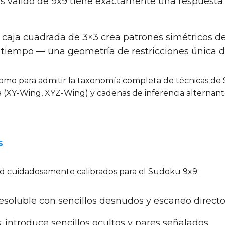
válido de 9x9 tiene exactamente una respuesta c
 caja cuadrada de 3×3 crea patrones simétricos de
tiempo — una geometría de restricciones única d
mo para admitir la taxonomía completa de técnicas de Sud
ala (XY-Wing, XYZ-Wing) y cadenas de inferencia alterna
s
tad cuidadosamente calibrados para el Sudoku 9x9:
esoluble con sencillos desnudos y escaneo directo
 introduce sencillos ocultos y pares señalados