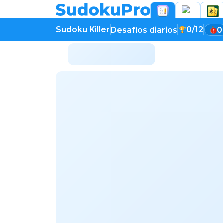
Sudoku Killer
0/12
Desafíos diarios
0