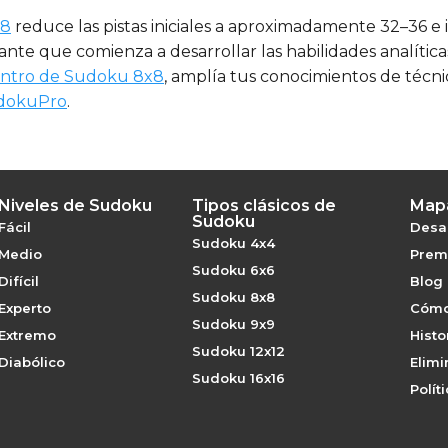
x8
reduce las pistas iniciales a aproximadamente 32–36 e 
te que comienza a desarrollar las habilidades analíticas n
ntro de Sudoku 8x8
, amplía tus conocimientos de técni
udokuPro
.
Niveles de Sudoku
Tipos clásicos de
Mapa
Sudoku
Fácil
Desaf
Sudoku 4x4
Medio
Premi
Sudoku 6x6
Difícil
Blog
Sudoku 8x8
Experto
Cómo
Sudoku 9x9
Extremo
Histo
Sudoku 12x12
Diabólico
Elimi
Sudoku 16x16
Polít