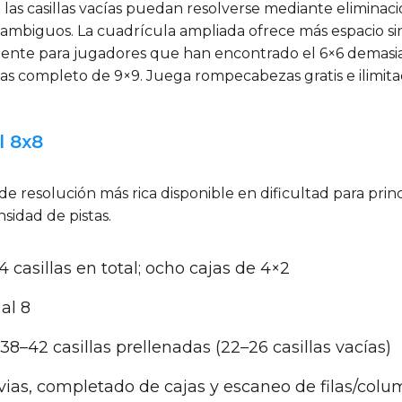
 las casillas vacías puedan resolverse mediante eliminac
dos ambiguos. La cuadrícula ampliada ofrece más espacio 
lente para jugadores que han encontrado el 6×6 demasia
 completo de 9×9. Juega rompecabezas gratis e ilimit
l 8x8
 de resolución más rica disponible en dificultad para pr
sidad de pistas.
64 casillas en total; ocho cajas de 4×2
 al 8
–42 casillas prellenadas (22–26 casillas vacías)
vias, completado de cajas y escaneo de filas/colu