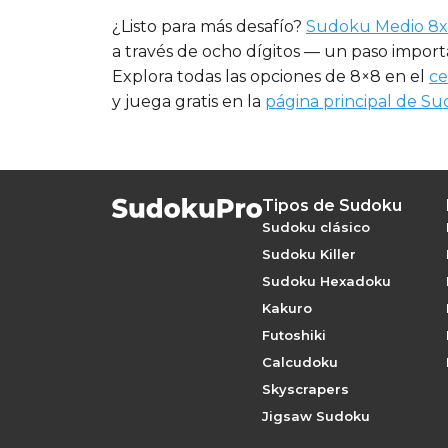
¿Listo para más desafío?
Sudoku Medio 8
a través de ocho dígitos — un paso importan
Explora todas las opciones de 8×8 en el
ce
y juega gratis en la
página principal de S
Tipos de Sudoku
Sudoku clásico
Sudoku Killer
Sudoku Hexadoku
Kakuro
Futoshiki
Calcudoku
Skyscrapers
Jigsaw Sudoku