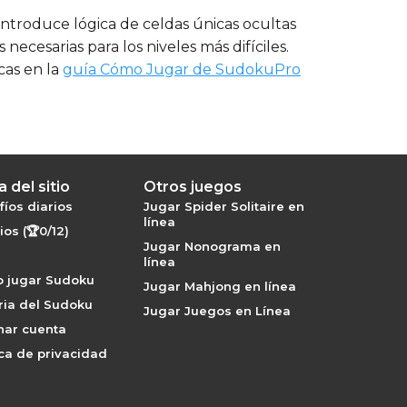
introduce lógica de celdas únicas ocultas
ecesarias para los niveles más difíciles.
cas en la
guía Cómo Jugar de SudokuPro
 del sitio
Otros juegos
íos diarios
Jugar Spider Solitaire en
línea
os (🏆0/12)
Jugar Nonograma en
línea
 jugar Sudoku
Jugar Mahjong en línea
ria del Sudoku
Jugar Juegos en Línea
nar cuenta
ica de privacidad