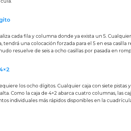
cula.
gito
aliza cada fila y columna donde ya exista un 5. Cualquier 
, tendrá una colocación forzada para el 5 en esa casill
menudo resuelve de seis a ocho casillas por pasada en rom
 4×2
requiere los ocho dígitos. Cualquier caja con siete pist
falta. Como la caja de 4×2 abarca cuatro columnas, las c
ntos individuales más rápidos disponibles en la cuadrícul